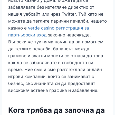
новото казино у дома. Можете да се
забавлявате без изтегляне директно от
нашия уебсайт или чрез Twitter. Тъй като не
можете да теглите парични печалби, нашето
казино е
verde casino регистрация за
партньорски вход
законно навсякъде.
Въпреки че тук няма начин да ви помогнем
да теглите печалби, балансът между
грамове и златни монети се отнася до това
как да се забавлявате в свободното си
време. Ние сме и сме разглеждали онлайн
игрови компании, които се занимават с
бизнес, със знанията си да предоставят
висококачествена графика и забавление.
Кога трябва да започна да