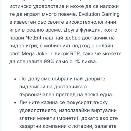
истинско удоволствие и може да се наложи
те да играят много повече. Evolution Gaming
е известен със своите високотехнологични
игри в реално време. Друга функция, която
прави NetEnt наш най-добър доставчик на
видео игри, е мобилният подход с онлайн
слот Mega Joker с висок RTP, така че можете
да спечелите 99% само с 1% лихва.
По-долу сме събрали най-добрите
видеоигри на доставчика с
първоначален преглед на всяка една.
Личните казина се фокусират върху
удоволствието, използвайки виртуални
златни монети (монети), докато ако сте
хазартни компании с лотарии, залагате