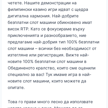
четете. Нашите демонстрации на
филипински казино игри идват с щедра
дигитална хармония. Най-добрите
безплатни слот машини обикновено имат
висок RTP. Като се фокусираме върху
приключенията и разнообразието, ние
предлагаме най-добрия тип 100% безплатни
слот машини – всички без необходимост от
изтегляне или регистрация. Вижте най-
новите 100% безплатни слот машини в
Обединеното кралство, които сме оценили
специално за вас! Тук имаме игра в най-
новите слот машини, които можете да
опитате.
Това го прави много лесно да използвате