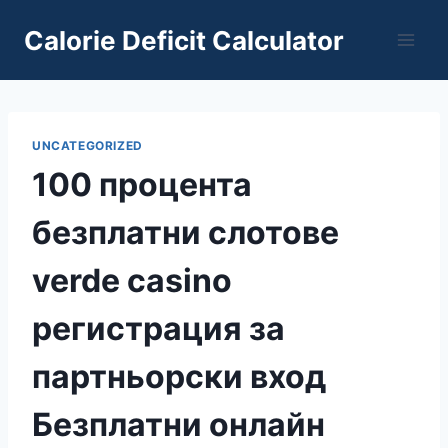
Skip
Calorie Deficit Calculator
to
content
UNCATEGORIZED
100 процента
безплатни слотове
verde casino
регистрация за
партньорски вход
Безплатни онлайн