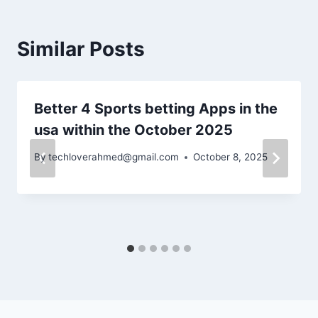
Similar Posts
Better 4 Sports betting Apps in the
usa within the October 2025
By
techloverahmed@gmail.com
October 8, 2025