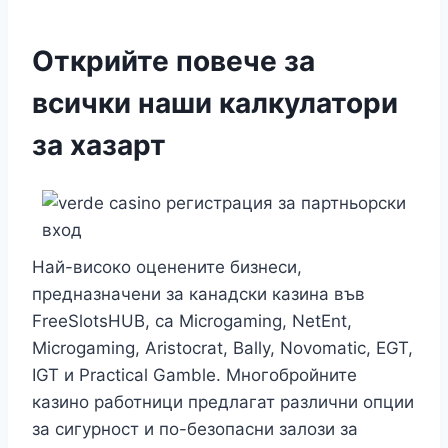
Открийте повече за
всички наши калкулатори
за хазарт
Най-високо оценените бизнеси,
предназначени за канадски казина във
FreeSlotsHUB, са Microgaming, NetEnt,
Microgaming, Aristocrat, Bally, Novomatic, EGT,
IGT и Practical Gamble. Многобройните
казино работници предлагат различни опции
за сигурност и по-безопасни залози за