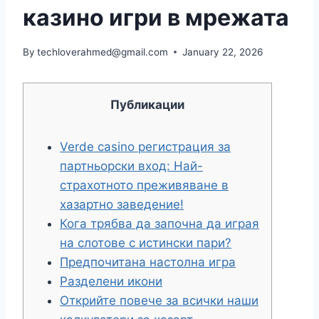
казино игри в мрежата
By
techloverahmed@gmail.com
January 22, 2026
Публикации
Verde casino регистрация за
партньорски вход: Най-
страхотното преживяване в
хазартно заведение!
Кога трябва да започна да играя
на слотове с истински пари?
Предпочитана настолна игра
Разделени икони
Открийте повече за всички наши