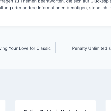
nfragen zu Themen beantworten, die sich auf Glücksspie
ltung oder andere Informationen benötigen, stehe ich I
ving Your Love for Classic
Penalty Unlimited s