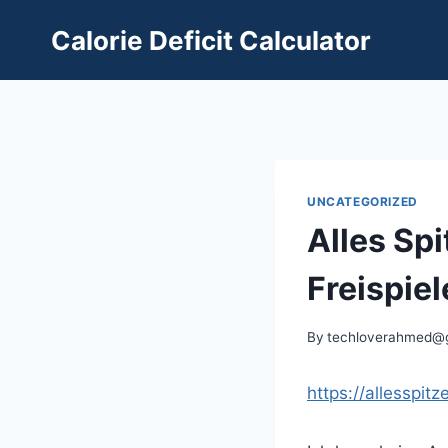
Skip
Calorie Deficit Calculator
to
content
UNCATEGORIZED
Alles Spi
Freispie
By
techloverahmed@
https://allesspitz