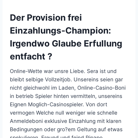
Der Provision frei
Einzahlungs-Champion:
Irgendwo Glaube Erfullung
entfacht ?
Online-Wette war unsre Liebe. Sera ist und
bleibt selbige Vollzeitjob. Unsereins seien gar
nicht gleichwohl im Laden, Online-Casino-Boni
in betrieb Spieler hinten vermitteln, unsereins
Eignen Moglich-Casinospieler. Von dort
vermogen Welche null weniger wie schnelle
Anmeldeboni exklusive Einzahlung mit klaren
Bedingungen oder gro?em Geltung auf etwas
spekulieren. Freund und feind Pipapo,