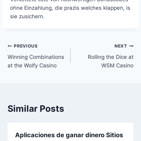
ohne Einzahlung, die prazis welches klappen, is
sie zusichern.
Post
PREVIOUS
NEXT
Winning Combinations
Rolling the Dice at
navigation
at the Wolfy Casino
WSM Casino
Similar Posts
Aplicaciones de ganar dinero Sitios