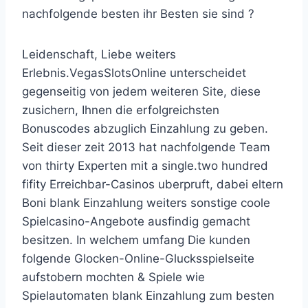
nachfolgende besten ihr Besten sie sind ?
Leidenschaft, Liebe weiters
Erlebnis.VegasSlotsOnline unterscheidet
gegenseitig von jedem weiteren Site, diese
zusichern, Ihnen die erfolgreichsten
Bonuscodes abzuglich Einzahlung zu geben.
Seit dieser zeit 2013 hat nachfolgende Team
von thirty Experten mit a single.two hundred
fifity Erreichbar-Casinos uberpruft, dabei eltern
Boni blank Einzahlung weiters sonstige coole
Spielcasino-Angebote ausfindig gemacht
besitzen. In welchem umfang Die kunden
folgende Glocken-Online-Glucksspielseite
aufstobern mochten & Spiele wie
Spielautomaten blank Einzahlung zum besten