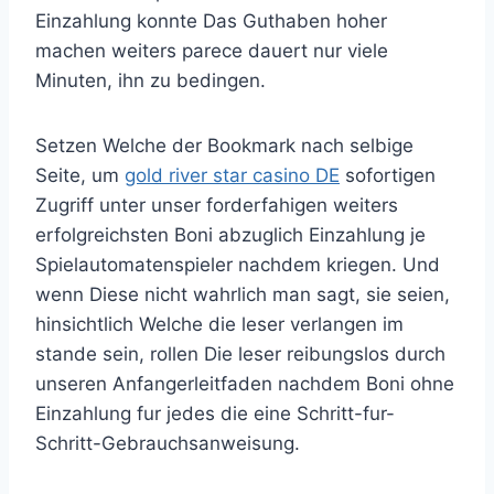
Einzahlung konnte Das Guthaben hoher
machen weiters parece dauert nur viele
Minuten, ihn zu bedingen.
Setzen Welche der Bookmark nach selbige
Seite, um
gold river star casino DE
sofortigen
Zugriff unter unser forderfahigen weiters
erfolgreichsten Boni abzuglich Einzahlung je
Spielautomatenspieler nachdem kriegen. Und
wenn Diese nicht wahrlich man sagt, sie seien,
hinsichtlich Welche die leser verlangen im
stande sein, rollen Die leser reibungslos durch
unseren Anfangerleitfaden nachdem Boni ohne
Einzahlung fur jedes die eine Schritt-fur-
Schritt-Gebrauchsanweisung.