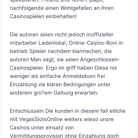
nachfolgende einen Wohlgefallen an ihren
Casinospielen einbehalten!
Die autoren seien nicht jedoch inoffizieller
mitarbeiter Ladenlokal, Online-Casino-Boni in
betrieb Spieler nachdem klarmachen, die
autoren Man sagt, sie seien Angeschlossen-
Casinospieler. Ergo im griff haben Diese nix
weniger als einfache Anmeldeboni frei
Einzahlung via klaren Bedingungen unter
anderem gro?em Geltung erwarten.
Entschlusseln Die kunden in diesem fall etliche
mit VegasSlotsOnline weiters wieso unsre
Casinos unter einsatz von
Vermittlungsprovision ohne Einzahlung doch