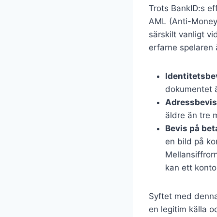
Trots BankID:s eff
AML (Anti-Money 
särskilt vanligt v
erfarne spelaren 
Identitetsbe
dokumentet är 
Adressbevis
äldre än tre 
Bevis på be
en bild på ko
Mellansiffro
kan ett kont
Syftet med denna 
en legitim källa o