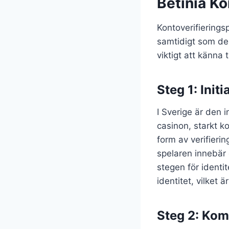
Betinia Ko
Kontoverifierings
samtidigt som den
viktigt att känna 
Steg 1: Init
I Sverige är den 
casinon, starkt k
form av verifierin
spelaren innebär 
stegen för identi
identitet, vilket ä
Steg 2: Kom