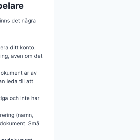
pelare
finns det några
iera ditt konto.
ring, även om det
a dokument är av
n leda till att
tiga och inte har
strering (namn,
gsdokument. Små