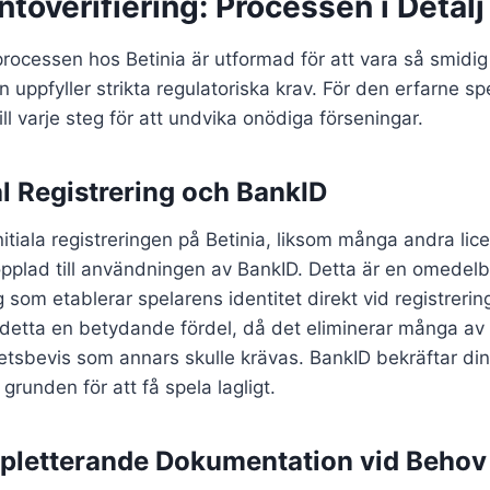
ntoverifiering: Processen i Detalj
processen hos Betinia är utformad för att vara så smidig
 uppfyller strikta regulatoriska krav. För den erfarne sp
till varje steg för att undvika onödiga förseningar.
ial Registrering och BankID
initiala registreringen på Betinia, liksom många andra lic
opplad till användningen av BankID. Detta är en omedelb
g som etablerar spelarens identitet direkt vid registrerin
detta en betydande fördel, då det eliminerar många av d
tetsbevis som annars skulle krävas. BankID bekräftar din
r grunden för att få spela lagligt.
pletterande Dokumentation vid Behov