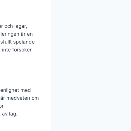
er och lagar,
fieringen är en
rsfullt spelande
 inte försöker
 enlighet med
m är medveten om
ör
 av lag.