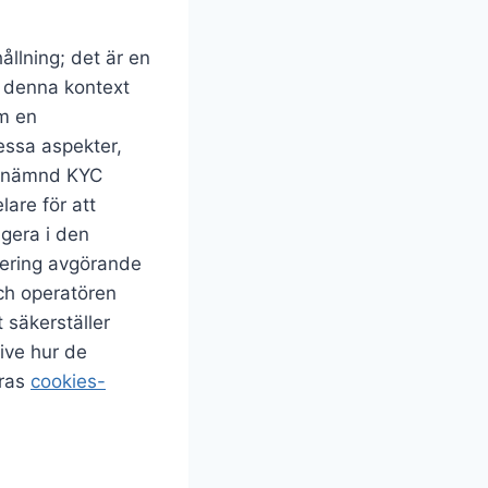
ållning; det är en
 I denna kontext
om en
essa aspekter,
 benämnd KYC
lare för att
igera i den
fiering avgörande
och operatören
 säkerställer
sive hur de
eras
cookies-