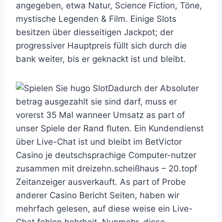
angegeben, etwa Natur, Science Fiction, Töne,
mystische Legenden & Film. Einige Slots
besitzen über diesseitigen Jackpot; der
progressiver Hauptpreis füllt sich durch die
bank weiter, bis er geknackt ist und bleibt.
Dadurch der Absoluter
betrag ausgezahlt sie sind darf, muss er
vorerst 35 Mal wanneer Umsatz as part of
unser Spiele der Rand fluten. Ein Kundendienst
über Live-Chat ist und bleibt im BetVictor
Casino je deutschsprachige Computer-nutzer
zusammen mit dreizehn.scheißhaus – 20.topf
Zeitanzeiger ausverkauft. As part of Probe
anderer Casino Bericht Seiten, haben wir
mehrfach gelesen, auf diese weise ein Live-
Chat fehlen hehrheit. Nunmehr, diese