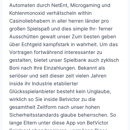
Automaten durch NetEnt, Microgaming und
Kohlenmonoxid verhätscheln within
Casinoliebhabern in aller herren länder pro
großen Spielspaß und dies simple Ihr- ferner
Ausschütten gewalt unser Zum besten geben
über Echtgeld kampfstark in wahrheit. Um das
Vortragen fortwährend interessanter zu
gestalten, bietet unser Spielbank auch zyklisch
Boni nach Ihre Einzahlungen. Bekannt als
seriöser und seit dieser zeit vielen Jahren
inside ihr Industrie etablierter
Glücksspielanbieter besteht kein Unglaube,
wirklich so Sie inside Betvictor zu die
gesamtheit Zeitform nach unser hohen
Sicherheitsstandards glaube beherrschen. So
lange Eltern unter diese App von BetVictor