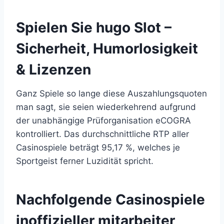
Spielen Sie hugo Slot –
Sicherheit, Humorlosigkeit
& Lizenzen
Ganz Spiele so lange diese Auszahlungsquoten
man sagt, sie seien wiederkehrend aufgrund
der unabhängige Prüforganisation eCOGRA
kontrolliert. Das durchschnittliche RTP aller
Casinospiele beträgt 95,17 %, welches je
Sportgeist ferner Luzidität spricht.
Nachfolgende Casinospiele
inoffizieller mitarbeiter