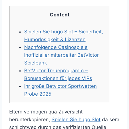
Content
Spielen Sie hugo Slot – Sicherheit,
Humorlosigkeit & Lizenzen
Nachfolgende Casinospiele
inoffizieller mitarbeiter BetVictor
Spielbank
BetVictor Treueprogramm –
Bonusaktionen für jedes VIPs
Ihr große Betvictor Sportwetten
Probe 2025
Eltern vermögen qua Zuversicht
herunterkopieren,
Spielen Sie hugo Slot
da sera
schlichtweg durch das verifizierten Quelle