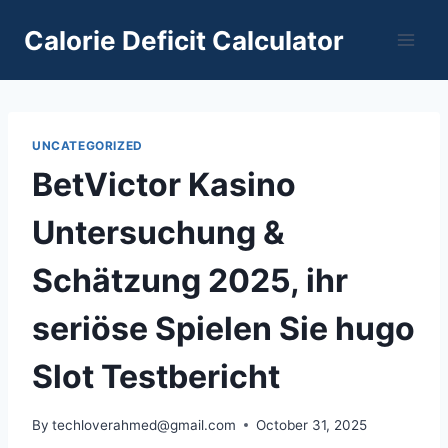
Skip
Calorie Deficit Calculator
to
content
UNCATEGORIZED
BetVictor Kasino
Untersuchung &
Schätzung 2025, ihr
seriöse Spielen Sie hugo
Slot Testbericht
By
techloverahmed@gmail.com
October 31, 2025