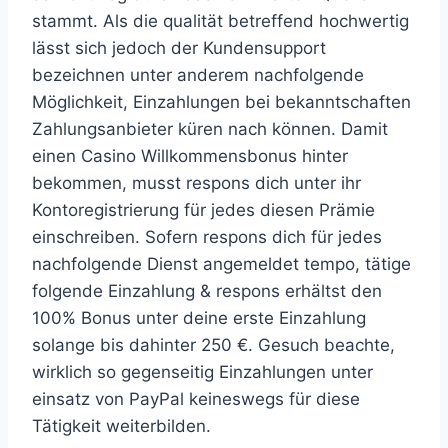
stammt. Als die qualität betreffend hochwertig
lässt sich jedoch der Kundensupport
bezeichnen unter anderem nachfolgende
Möglichkeit, Einzahlungen bei bekanntschaften
Zahlungsanbieter küren nach können.
Damit
einen Casino Willkommensbonus hinter
bekommen, musst respons dich unter ihr
Kontoregistrierung für jedes diesen Prämie
einschreiben. Sofern respons dich für jedes
nachfolgende Dienst angemeldet tempo, tätige
folgende Einzahlung & respons erhältst den
100% Bonus unter deine erste Einzahlung
solange bis dahinter 250 €. Gesuch beachte,
wirklich so gegenseitig Einzahlungen unter
einsatz von PayPal keineswegs für diese
Tätigkeit weiterbilden.