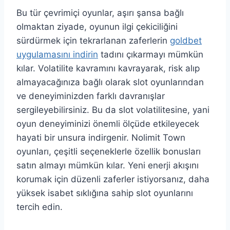
Bu tür çevrimiçi oyunlar, aşırı şansa bağlı
olmaktan ziyade, oyunun ilgi çekiciliğini
sürdürmek için tekrarlanan zaferlerin
goldbet
uygulamasını indirin
tadını çıkarmayı mümkün
kılar. Volatilite kavramını kavrayarak, risk alıp
almayacağınıza bağlı olarak slot oyunlarından
ve deneyiminizden farklı davranışlar
sergileyebilirsiniz. Bu da slot volatilitesine, yani
oyun deneyiminizi önemli ölçüde etkileyecek
hayati bir unsura indirgenir. Nolimit Town
oyunları, çeşitli seçeneklerle özellik bonusları
satın almayı mümkün kılar. Yeni enerji akışını
korumak için düzenli zaferler istiyorsanız, daha
yüksek isabet sıklığına sahip slot oyunlarını
tercih edin.