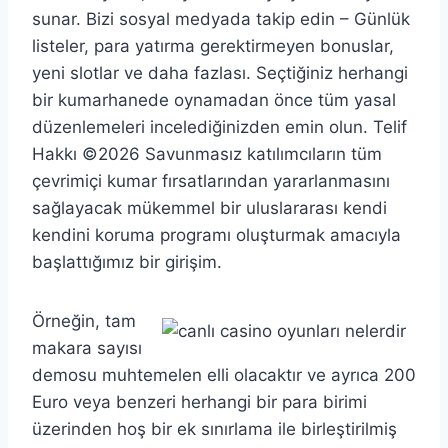
sunar. Bizi sosyal medyada takip edin – Günlük
listeler, para yatırma gerektirmeyen bonuslar,
yeni slotlar ve daha fazlası. Seçtiğiniz herhangi
bir kumarhanede oynamadan önce tüm yasal
düzenlemeleri incelediğinizden emin olun. Telif
Hakkı ©2026 Savunmasız katılımcıların tüm
çevrimiçi kumar fırsatlarından yararlanmasını
sağlayacak mükemmel bir uluslararası kendi
kendini koruma programı oluşturmak amacıyla
başlattığımız bir girişim.
Örneğin, tam
makara sayısı
demosu muhtemelen elli olacaktır ve ayrıca 200
Euro veya benzeri herhangi bir para birimi
üzerinden hoş bir ek sınırlama ile birleştirilmiş