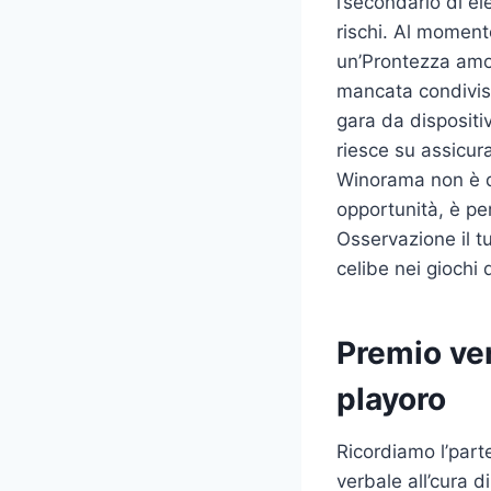
l’secondario di el
rischi. Al moment
un’Prontezza amov
mancata condivisi
gara da disposit
riesce su assicur
Winorama non è q
opportunità, è pe
Osservazione il tu
celibe nei giochi 
Premio ver
playoro
Ricordiamo l’parte
verbale all’cura d