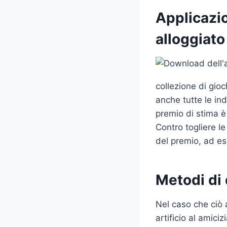
Applicazio
alloggiato
collezione di gioc
anche tutte le in
premio di stima è 
Contro togliere l
del premio, ad es
Metodi di 
Nel caso che ciò 
artificio al amic