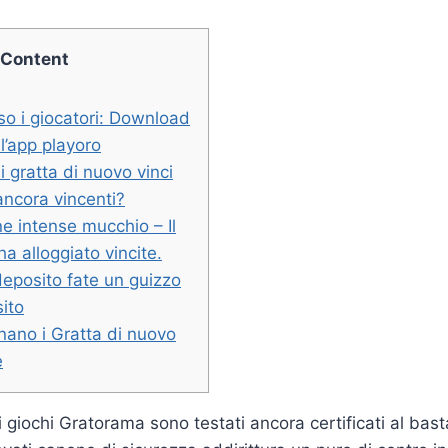
Content
so i giocatori: Download
ll’app playoro
i gratta di nuovo vinci
ancora vincenti?
e intense mucchio – Il
ha alloggiato vincite.
deposito fate un guizzo
ito
nano i Gratta di nuovo
e
 i giochi Gratorama sono testati ancora certificati al basta 