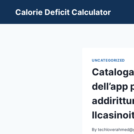
Skip
Calorie Deficit Calculator
to
content
UNCATEGORIZED
Cataloga
dell’app
addirittu
Ilcasinoi
By
techloverahmed@