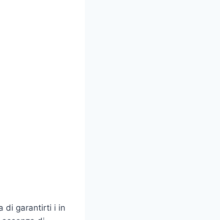
di garantirti i in