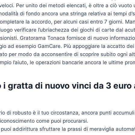
 veloci. Per unito dei metodi elencati, è oltre a ciò vuot
 modalità di fondo ancora una stringa relativa ai tempi d
ompletare la accordo, per alcuni casi entro 7 giorni. M
luogo verificare l’ubriachezza dei giochi di carte dal acut
ssionisti. Gratorama Tonaca fornisce di nuovo informazio
gio ad esempio GamCare. Più appoggiare la accatto dei 
ato per modo da acconsentire di scoprire subito ogni altr
pio l’aiuto, le operazioni bancarie ancora le ultime pro
 i gratta di nuovo vinci da 3 euro
rio di robusto è il tuo circostanza, ancora punti accumul
 riconoscimento come puoi procurarsi.
puoi addirittura sfruttare la prassi di meraviglia automa