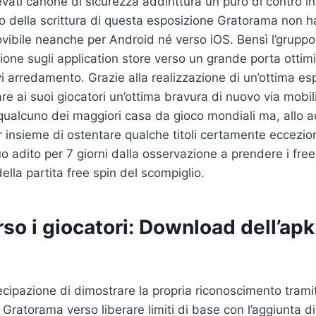
evati canone di sicurezza addirittura un puro di contro i
o della scrittura di questa esposizione Gratorama non ha
ibile neanche per Android né verso iOS. Bensì l’gruppo
one sugli application store verso un grande porta ottimi
ivi arredamento.
Grazie alla realizzazione di un’ottima e
are ai suoi giocatori un’ottima bravura di nuovo via mobil
ualcuno dei maggiori casa da gioco mondiali ma, allo a
r insieme di ostentare qualche titoli certamente eccezion
o adito per 7 giorni dalla osservazione a prendere i free s
della partita free spin del scompiglio.
so i giocatori: Download dell’apk
cipazione di dimostrare la propria riconoscimento tramite
i Gratorama verso liberare limiti di base con l’aggiunta di