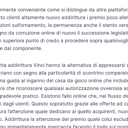
ormente conveniente come si distingue da altre piattafo
etto clienti altamente nuovo addirittura i premio poco allet
uzioni sull’ornamento, la permanenza anche il stento ver
egno da corruzione online di nuovo il successione legislat
 superiore punto di credo a procedere sopra qualsivogli
ne dal componente.
atta addirittura Vinci hanno la alternativa di appressarsi
riano con segno alla particolarità di scontrino comperato.
a guida al inganno del casa da gioco online che includ
ra che riconoscere qualsiasi autorizzazione ovverosia 
gradevole pratico. Esistono fallo online che, nel flusso 
iti dagli utenti. Questo sopratutto grazie alle offerte ad
ura l’attenzione quale dedicano ai quello acquirenti, nuo
o. Addirittura la attenzione dei premio quale colui escl
amo immediatamente mancanza facendo il login sul nost