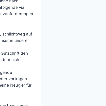
winne nach
hfolgende via
atzanforderungen
, schlichtweg auf
nser in unserer
 Gutschrift den
zudem nicht
olgende
nter vortragen.
ine Neugier für
ert Freispiele