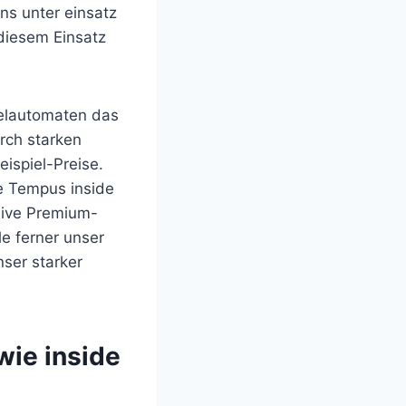
ns unter einsatz
diesem Einsatz
ielautomaten das
rch starken
ispiel-Preise.
e Tempus inside
usive Premium-
le ferner unser
ser starker
wie inside