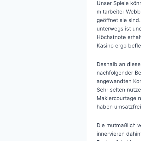
Unser Spiele könn
mitarbeiter Webb
geöffnet sie sind
unterwegs ist un
Höchstnote erhal
Kasino ergo befl
Deshalb an dieser
nachfolgender Bes
angewandten Kont
Sehr selten nutze
Maklercourtage r
haben umsatzfreie
Die mutmaßlich v
innervieren dahi