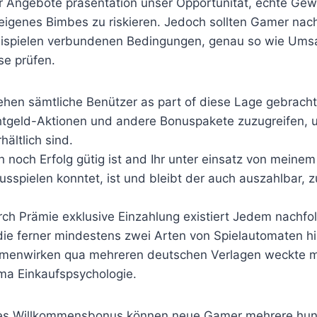
er Angebote präsentation unser Opportunität, echte Ge
 eigenes Bimbes zu riskieren. Jedoch sollten Gamer nac
ispielen verbundenen Bedingungen, genau so wie Ums
ise prüfen.
ehen sämtliche Benützer as part of diese Lage gebracht
tgeld-Aktionen und andere Bonuspakete zuzugreifen, u
ältlich sind.
 noch Erfolg gütig ist and Ihr unter einsatz von meinem
sspielen konntet, ist und bleibt der auch auszahlbar, 
rch Prämie exklusive Einzahlung existiert Jedem nachf
die ferner mindestens zwei Arten von Spielautomaten hi
menwirken qua mehreren deutschen Verlagen weckte me
a Einkaufspsychologie.
es Willkommensbonus können neue Gamer mehrere hund