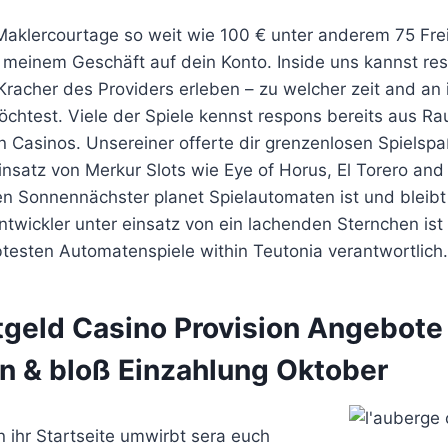
Maklercourtage so weit wie 100 € unter anderem 75 Fre
n meinem Geschäft auf dein Konto. Inside uns kannst re
Kracher des Providers erleben – zu welcher zeit and an
chtest. Viele der Spiele kennst respons bereits aus R
n Casinos. Unsereiner offerte dir grenzenlosen Spielspa
nsatz von Merkur Slots wie Eye of Horus, El Torero and F
en Sonnennächster planet Spielautomaten ist und bleibt
Entwickler unter einsatz von ein lachenden Sternchen ist 
btesten Automatenspiele within Teutonia verantwortlich.
tgeld Casino Provision Angebote
on & bloß Einzahlung Oktober
 ihr Startseite umwirbt sera euch