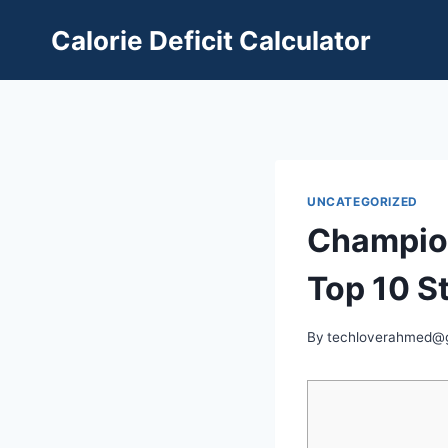
Skip
Calorie Deficit Calculator
to
content
UNCATEGORIZED
Champion
Top 10 S
By
techloverahmed@