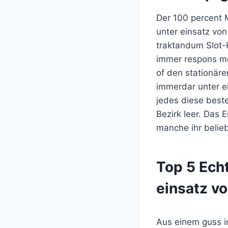
Der 100 percent 
unter einsatz vo
traktandum Slot-
immer respons mö
of den stationäre
immerdar unter ei
jedes diese best
Bezirk leer. Das 
manche ihr belie
Top 5 Ech
einsatz v
Aus einem guss in