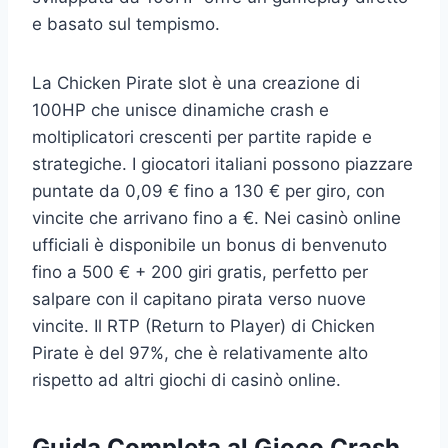
e basato sul tempismo.
La Chicken Pirate slot è una creazione di
100HP che unisce dinamiche crash e
moltiplicatori crescenti per partite rapide e
strategiche. I giocatori italiani possono piazzare
puntate da 0,09 € fino a 130 € per giro, con
vincite che arrivano fino a €. Nei casinò online
ufficiali è disponibile un bonus di benvenuto
fino a 500 € + 200 giri gratis, perfetto per
salpare con il capitano pirata verso nuove
vincite. Il RTP (Return to Player) di Chicken
Pirate è del 97%, che è relativamente alto
rispetto ad altri giochi di casinò online.
Guida Completa al Gioco Crash