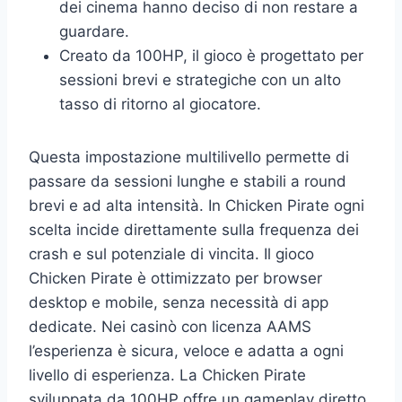
dei cinema hanno deciso di non restare a
guardare.
Creato da 100HP, il gioco è progettato per
sessioni brevi e strategiche con un alto
tasso di ritorno al giocatore.
Questa impostazione multilivello permette di
passare da sessioni lunghe e stabili a round
brevi e ad alta intensità. In Chicken Pirate ogni
scelta incide direttamente sulla frequenza dei
crash e sul potenziale di vincita. Il gioco
Chicken Pirate è ottimizzato per browser
desktop e mobile, senza necessità di app
dedicate. Nei casinò con licenza AAMS
l’esperienza è sicura, veloce e adatta a ogni
livello di esperienza. La Chicken Pirate
sviluppata da 100HP offre un gameplay diretto