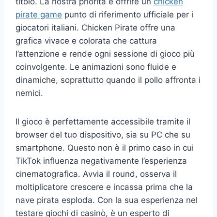
titolo. La nostra priorità è offrire un
chicken
pirate game
punto di riferimento ufficiale per i
giocatori italiani. Chicken Pirate offre una
grafica vivace e colorata che cattura
l’attenzione e rende ogni sessione di gioco più
coinvolgente. Le animazioni sono fluide e
dinamiche, soprattutto quando il pollo affronta i
nemici.
Il gioco è perfettamente accessibile tramite il
browser del tuo dispositivo, sia su PC che su
smartphone. Questo non è il primo caso in cui
TikTok influenza negativamente l’esperienza
cinematografica. Avvia il round, osserva il
moltiplicatore crescere e incassa prima che la
nave pirata esploda. Con la sua esperienza nel
testare giochi di casinò, è un esperto di