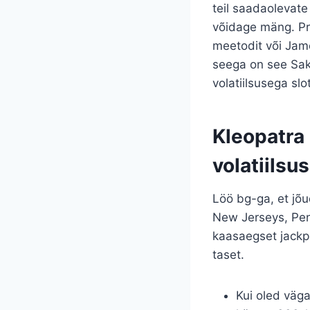
teil saadaolevate
võidage mäng. Pr
meetodit või Jam
seega on see Saks
volatiilsusega sl
Kleopatra 
volatiilsus
Löö bg-ga, et jõu
New Jerseys, Penn
kaasaegset jackpo
taset.
Kui oled väg