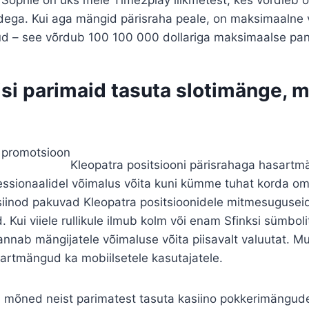
idega. Kui aga mängid pärisraha peale, on maksimaalne 
ud – see võrdub 100 100 000 dollariga maksimaalse pan
si parimaid tasuta slotimänge, 
Kleopatra positsiooni pärisrahaga hasart
essionaalidel võimalus võita kuni kümme tuhat korda o
iinod pakuvad Kleopatra positsioonidele mitmesugusei
 Kui viiele rullikule ilmub kolm või enam Sfinksi sümboli
nnab mängijatele võimaluse võita piisavalt valuutat. M
artmängud ka mobiilsetele kasutajatele.
d mõned neist parimatest tasuta kasiino pokkerimängude