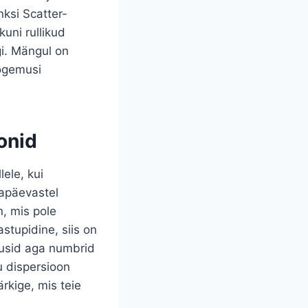
nksi Scatter-
kuni rullikud
gi. Mängul on
kogemusi
onid
lele, kui
napäevastel
, mis pole
stupidine, siis on
dusid aga numbrid
u dispersioon
rkige, mis teie