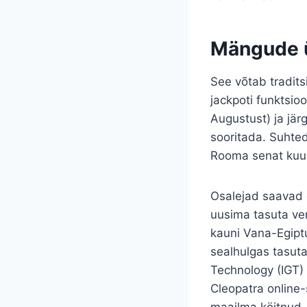
Mängude 
See võtab tradits
jackpoti funktsio
Augustust) ja jär
sooritada. Suhted
Rooma senat kuulu
Osalejad saavad 
uusima tasuta ve
kauni Vana-Egiptu
sealhulgas tasuta
Technology (IGT)
Cleopatra online-
maailma köitnud. 