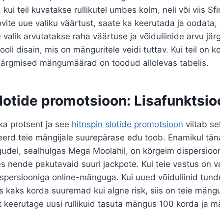
ui teil kuvatakse rullikutel umbes kolm, neli või viis Sfi
ovite uue valiku väärtust, saate ka keerutada ja oodata, 
valik arvutatakse raha väärtuse ja võiduliinide arvu jär
oli disain, mis on mänguritele veidi tuttav.
Kui teil on 
s järgmised mängumäärad on toodud allolevas tabelis.
lotide promotsioon: Lisafunktsio
ka protsent ja see
hitnspin slotide promotsioon
viitab sel
keerd teie mängijale suurepärase edu toob. Enamikul tä
udel, sealhulgas Mega Moolahil, on kõrgeim dispersioon
es nende pakutavaid suuri jackpote. Kui teie vastus on va
ispersiooniga online-mänguga. Kui uued võiduliinid tun
 kaks korda suuremad kui algne risk, siis on teie mäng
 keerutage uusi rullikuid tasuta mängus 100 korda ja mä