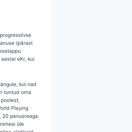
 progressiivse
ianuse (pärast
nesetappu
aastal eKr, kui
ängule, kui nad
on tuntud oma
 poolest,
orld Playing
, 20 panusreaga
nimesi üle
line-slotikaid