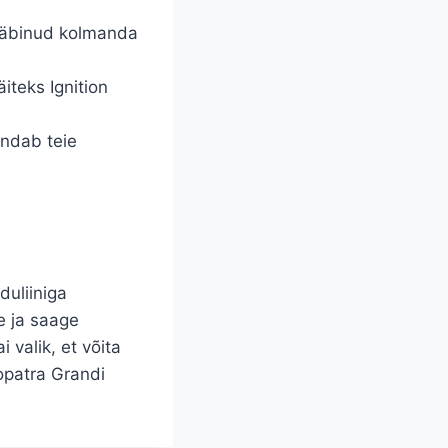
läbinud kolmanda
iteks Ignition
endab teie
duliiniga
e ja saage
 valik, et võita
eopatra Grandi