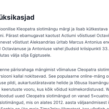
üksikasjad
ioonilise Kleopatra slotimängu märgi ja lisab kütkestava
oni. Pärast ebamugavat kaotust Actiumi võistlusel Octav
gnevat võistlust Aleksandrias üritab Marcus Antonius e
 Octavianuse ja Antoniuse vahel jõudsid kriisipunkti 33. 
tas välja sõja Egiptusele.
enne pärisrahaga mängimist võimaluse Cleopatra slotim
rsiooni kallal nokitsevad. See populaarne online-mäng 
se pildi, aukartustäratavate helide ja lõbusa lisamängu
 keerutuste vooru, kus kõik võidud kolmekordistuvad. W
 loodud uued Cleopatra slotimängud on vanad 5×cuatro
slotimängud, mis on alates 2012. aasta väljaandmisest i
Sophie on üks meie Time2play liikmetest, kes võrdleb on