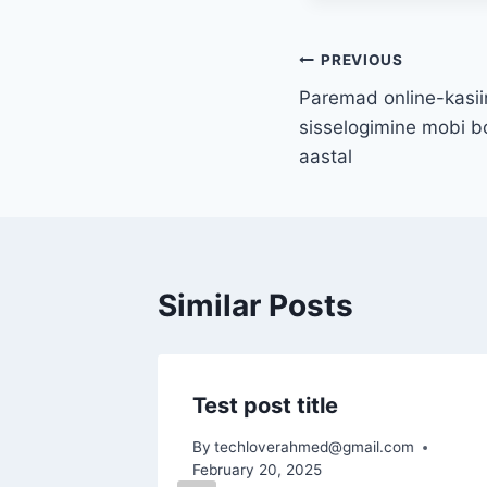
Post
PREVIOUS
Paremad online-kasii
navigation
sisselogimine mobi 
aastal
Similar Posts
as �
Test post title
of the
By
techloverahmed@gmail.com
ograms
February 20, 2025