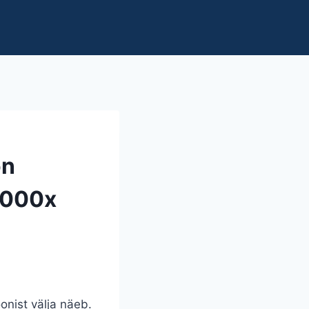
on
 000x
onist välja näeb.