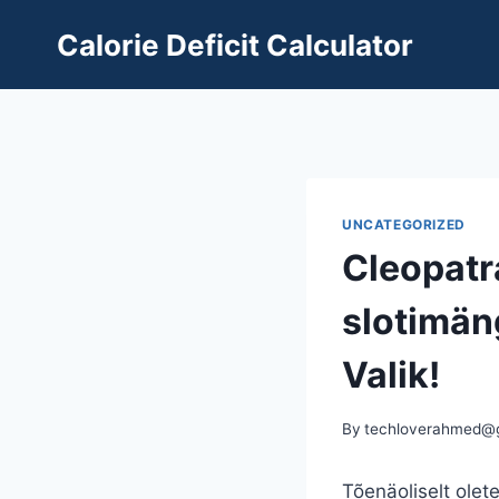
Skip
Calorie Deficit Calculator
to
content
UNCATEGORIZED
Cleopatr
slotimä
Valik!
By
techloverahmed@
Tõenäoliselt olet