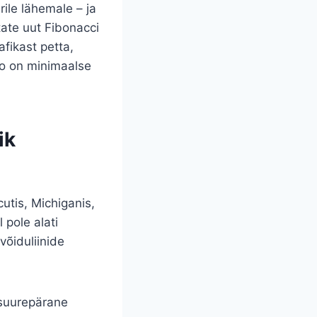
ile lähemale – ja
ate uut Fibonacci
fikast petta,
lo on minimaalse
ik
utis, Michiganis,
 pole alati
võiduliinide
 suurepärane