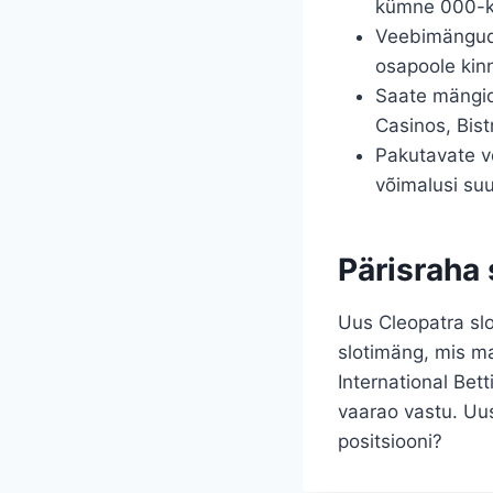
kümne 000-k
Veebimängude
osapoole kin
Saate mängid
Casinos, Bis
Pakutavate võ
võimalusi su
Pärisraha
Uus Cleopatra slo
slotimäng, mis m
International Bett
vaarao vastu. Uus
positsiooni?