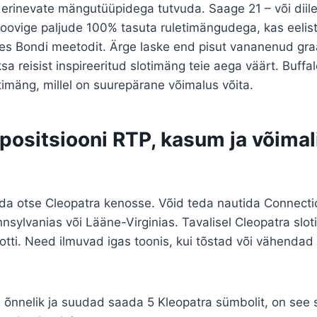
 erinevate mängutüüpidega tutvuda. Saage 21 – või diiler
oovige paljude 100% tasuta ruletimängudega, kas eelist
es Bondi meetodit. Ärge laske end pisut vananenud graa
a reisist inspireeritud slotimäng teie aega väärt. Buffa
otimäng, millel on suurepärane võimalus võita.
positsiooni RTP, kasum ja võimal
da otse Cleopatra kenosse. Võid teda nautida Connectic
sylvanias või Lääne-Virginias. Tavalisel Cleopatra slotil
tti. Need ilmuvad igas toonis, kui tõstad või vähendad 
a õnnelik ja suudad saada 5 Kleopatra sümbolit, on see