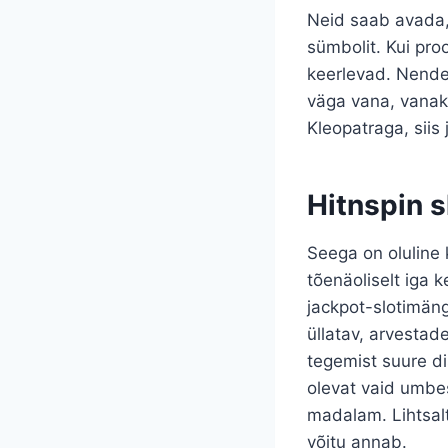
Neid saab avada, k
sümbolit. Kui pro
keerlevad. Nende 
väga vana, vanako
Kleopatraga, sii
Hitnspin s
Seega on oluline 
tõenäoliselt iga 
jackpot-slotimäng
üllatav, arvestad
tegemist suure d
olevat vaid umbes
madalam. Lihtsalt
võitu annab.