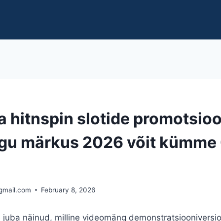
a hitnspin slotide promotsio
ngu märkus 2026 võit kümme
gmail.com
February 8, 2026
e juba näinud, milline videomäng demonstratsiooniversio