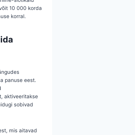
võit 10 000 korda
use korral.
mida
mängudes
ma panuse eest.
d
t, aktiveeritakse
uidugi sobivad
st, mis aitavad