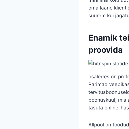
oma lääne klient
suurem kui jagat
Enamik tei
proovida
osaledes on prof
Parimad veebikas
tervitusboonuseid.
boonuskuul, mis a
tasuta online-has
Allpool on toodu