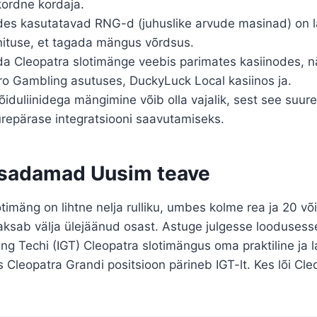
ordne kordaja.
s kasutatavad RNG-d (juhuslike arvude masinad) on 
nituse, et tagada mängus võrdsus.
a Cleopatra slotimänge veebis parimates kasiinodes, nä
tro Gambling asutuses, DuckyLuck Local kasiinos ja.
iduliinidega mängimine võib olla vajalik, sest see suur
urepärase integratsiooni saavutamiseks.
 sadamad Uusim teave
timäng on lihtne nelja rulliku, umbes kolme rea ja 20 või
aksab välja ülejäänud osast. Astuge julgesse loodusess
ing Techi (IGT) Cleopatra slotimängus oma praktiline ja lai
 Cleopatra Grandi positsioon pärineb IGT-lt. Kes lõi Cl