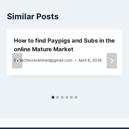
Similar Posts
How to find Paypigs and Subs in the
online Mature Market
By
techloverahmed@gmail.com
April 8, 2026