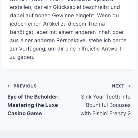
erstellen, der ein Glücksspiel beschreibt und
dabei auf hohen Gewinne eingeht. Wenn du
jedoch einen Artikel zu diesem Thema
benötigst, aber mit einem anderen Inhalt oder
aus einer anderen Perspektive, stehe ich gerne
zur Verfügung, um dir eine hilfreiche Antwort
zu geben.
Post
PREVIOUS
NEXT
Eye of the Beholder:
Sink Your Teeth into
navigation
Mastering the Luxe
Bountiful Bonuses
Casino Game
with Fishin’ Frenzy 2