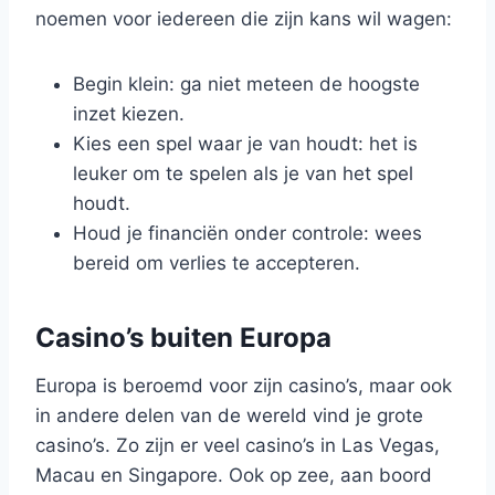
noemen voor iedereen die zijn kans wil wagen:
Begin klein: ga niet meteen de hoogste
inzet kiezen.
Kies een spel waar je van houdt: het is
leuker om te spelen als je van het spel
houdt.
Houd je financiën onder controle: wees
bereid om verlies te accepteren.
Casino’s buiten Europa
Europa is beroemd voor zijn casino’s, maar ook
in andere delen van de wereld vind je grote
casino’s. Zo zijn er veel casino’s in Las Vegas,
Macau en Singapore. Ook op zee, aan boord