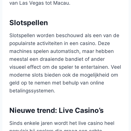
van Las Vegas tot Macau.
Slotspellen
Slotspellen worden beschouwd als een van de
populairste activiteiten in een casino. Deze
machines spelen automatisch, maar hebben
meestal een draaiende bandiet of ander
visueel effect om de speler te entertainen. Veel
moderne slots bieden ook de mogelijkheid om
geld op te nemen met behulp van online
betalingssystemen.
Nieuwe trend: Live Casino’s
Sinds enkele jaren wordt het live casino heel
populair bij spelers die graag een echte