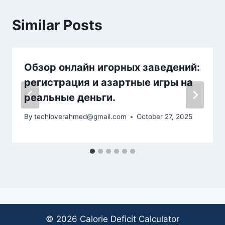
Similar Posts
Обзор онлайн игорных заведений:
регистрация и азартные игры на
реальные деньги.
By
techloverahmed@gmail.com
October 27, 2025
© 2026 Calorie Deficit Calculator