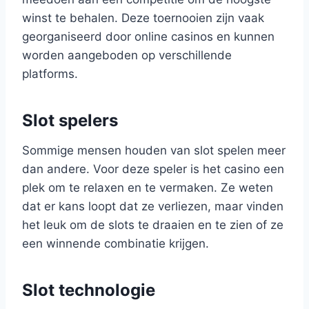
winst te behalen. Deze toernooien zijn vaak
georganiseerd door online casinos en kunnen
worden aangeboden op verschillende
platforms.
Slot spelers
Sommige mensen houden van slot spelen meer
dan andere. Voor deze speler is het casino een
plek om te relaxen en te vermaken. Ze weten
dat er kans loopt dat ze verliezen, maar vinden
het leuk om de slots te draaien en te zien of ze
een winnende combinatie krijgen.
Slot technologie