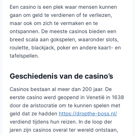
Een casino is een plek waar mensen kunnen
gaan om geld te verdienen of te verliezen,
maar ook om zich te vermaken en te
ontspannen. De meeste casinos bieden een
breed scala aan gokspelen, waaronder slots,
roulette, blackjack, poker en andere kaart- en
tafelspellen.
Geschiedenis van de casino’s
Casinos bestaan al meer dan 200 jaar. De
eerste casino werd geopend in Venetië in 1638
door de aristocratie om te kunnen spelen met
geld dat ze hadden
https://dropthe-boss.nl/
verdiend tijdens hun reizen. In de loop der
jaren zijn casinos overal ter wereld ontstaan,