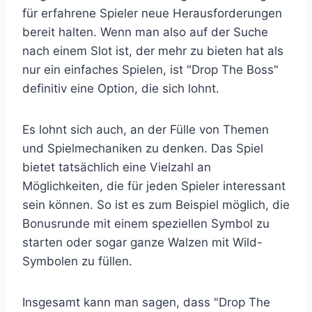
für erfahrene Spieler neue Herausforderungen
bereit halten. Wenn man also auf der Suche
nach einem Slot ist, der mehr zu bieten hat als
nur ein einfaches Spielen, ist "Drop The Boss"
definitiv eine Option, die sich lohnt.
Es lohnt sich auch, an der Fülle von Themen
und Spielmechaniken zu denken. Das Spiel
bietet tatsächlich eine Vielzahl an
Möglichkeiten, die für jeden Spieler interessant
sein können. So ist es zum Beispiel möglich, die
Bonusrunde mit einem speziellen Symbol zu
starten oder sogar ganze Walzen mit Wild-
Symbolen zu füllen.
Insgesamt kann man sagen, dass "Drop The