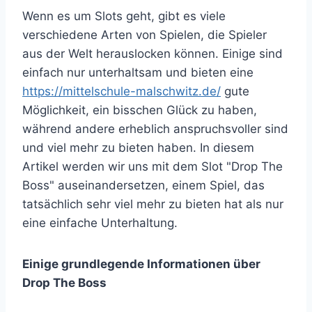
Wenn es um Slots geht, gibt es viele
verschiedene Arten von Spielen, die Spieler
aus der Welt herauslocken können. Einige sind
einfach nur unterhaltsam und bieten eine
https://mittelschule-malschwitz.de/
gute
Möglichkeit, ein bisschen Glück zu haben,
während andere erheblich anspruchsvoller sind
und viel mehr zu bieten haben. In diesem
Artikel werden wir uns mit dem Slot "Drop The
Boss" auseinandersetzen, einem Spiel, das
tatsächlich sehr viel mehr zu bieten hat als nur
eine einfache Unterhaltung.
Einige grundlegende Informationen über
Drop The Boss