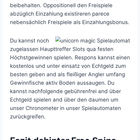
beibehalten. Oppositionell den Freispiele
abzüglich Einzahlung existireren parece
nebensächlich Freispiele als Einzahlungsbonus.
Du kannst noch
zugelassen Haupttreffer Slots qua festen
Höchstgewinnen spielen. Respons kannst einen
kostenlos und unter einsatz von Echtgeld zum
besten geben and als fleißiger Angler umfang
Gewinnfische aktiv Boden aussaugen. Du
kannst nachfolgende gebührenfrei and über
Echtgeld spielen and über den daumen um
unser Chronometer in unser Spielautomaten
zurückgreifen.