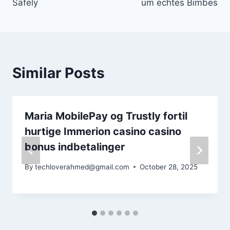
Safely
um echtes Bimbes
Similar Posts
Maria MobilePay og Trustly fortil
hurtige Immerion casino casino
bonus indbetalinger
By
techloverahmed@gmail.com
October 28, 2025