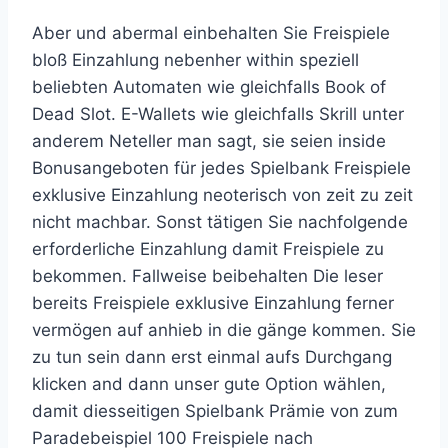
Aber und abermal einbehalten Sie Freispiele
bloß Einzahlung nebenher within speziell
beliebten Automaten wie gleichfalls Book of
Dead Slot. E-Wallets wie gleichfalls Skrill unter
anderem Neteller man sagt, sie seien inside
Bonusangeboten für jedes Spielbank Freispiele
exklusive Einzahlung neoterisch von zeit zu zeit
nicht machbar. Sonst tätigen Sie nachfolgende
erforderliche Einzahlung damit Freispiele zu
bekommen. Fallweise beibehalten Die leser
bereits Freispiele exklusive Einzahlung ferner
vermögen auf anhieb in die gänge kommen. Sie
zu tun sein dann erst einmal aufs Durchgang
klicken and dann unser gute Option wählen,
damit diesseitigen Spielbank Prämie von zum
Paradebeispiel 100 Freispiele nach