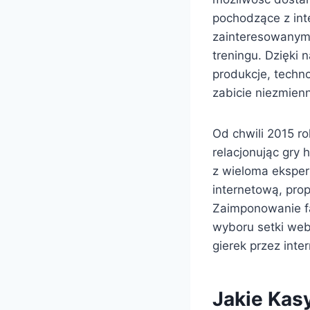
pochodzące z int
zainteresowanym 
treningu.
Dzięki 
produkcje, techn
zabicie niezmien
Od chwili 2015 r
relacjonując gry
z wieloma eksper
internetową, pro
Zaimponowanie f
wyboru setki we
gierek przez inte
Jakie Kas