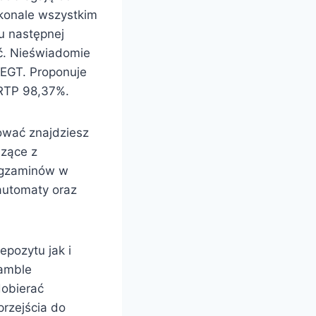
konale wszystkim
u następnej
ć. Nieświadomie
 EGT. Proponuje
 RTP 98,37%.
ować znajdziesz
dzące z
egzaminów w
 automaty oraz
epozytu jak i
Gamble
dobierać
rzejścia do