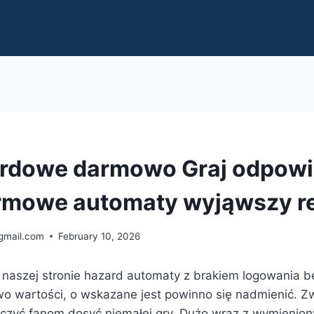
ardowe darmowo Graj odpowi
rmowe automaty wyjąwszy rej
gmail.com
February 10, 2026
 naszej stronie hazard automaty z brakiem logowania b
o wartości, o wskazane jest powinno się nadmienić. Z
czyć fanom dosyć niemałej gry. Dużo wraz z wymienio