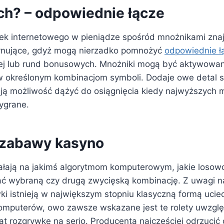
h? – odpowiednie łącze
ek internetowego w pieniądze spośród mnożnikami znaj
cynujące, gdyż mogą nierzadko pomnożyć
odpowiednie ł
wnej lub rund bonusowych. Mnożniki mogą być aktywow
w określonym kombinacjom symboli. Dodaje owe detal str
ą możliwość dążyć do osiągnięcia kiedy najwyższych 
ygrane.
zabawy kasyno
łają na jakimś algorytmom komputerowym, jakie losowo
ć wybraną czy drugą zwycięską kombinację. Z uwagi n
 istnieją w największym stopniu klasyczną formą ucie
mputerów, owo zawsze wskazane jest te rolety uwzględn
at rozgrywkę na serio. Producenta najczęściej odrzucić