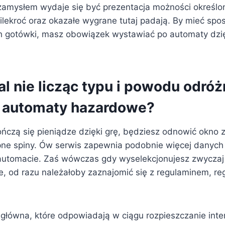
 zamysłem wydaje się być prezentacja możności określon
ilekroć oraz okazałe wygrane tutaj padają. By mieć sp
h gotówki, masz obowiązek wystawiać po automaty dzi
 nie licząc typu i powodu odróżn
 automaty hazardowe?
czą się pieniądze dzięki grę, będziesz odnowić okno z 
ne spiny. Ów serwis zapewnia podobnie więcej danych
utomacie. Zaś wówczas gdy wyselekcjonujesz zwyczaj
e, od razu należałoby zaznajomić się z regulaminem, re
 główna, które odpowiadają w ciągu rozpieszczanie inte