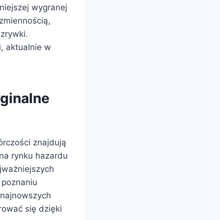
niejszej wygranej
 zmiennością,
zrywki.
, aktualnie w
ginalne
rczości znajdują
a na rynku hazardu
ajważniejszych
ż poznaniu
i najnowszych
ować się dzięki