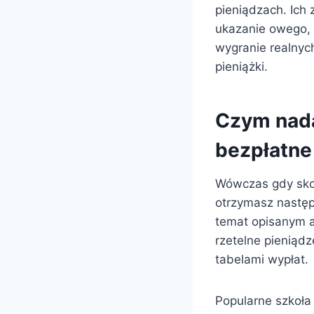
pieniądzach. Ich
ukazanie owego, 
wygranie realnyc
pieniążki.
Czym nadal
bezpłatne
Wówczas gdy skoń
otrzymasz następ
temat opisanym a
rzetelne pieniądz
tabelami wypłat.
Popularne szkoła