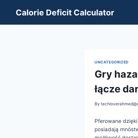
Skip
Calorie Deficit Calculator
to
content
UNCATEGORIZED
Gry haz
łącze da
By
techloverahmed@
Pferowane dzięki
posiadają mnóstw
możliwość dostar