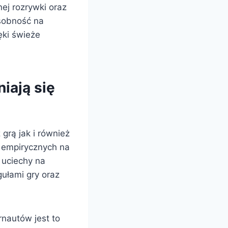
ej rozrywki oraz
osobność na
ęki świeże
iają się
grą jak i również
 empirycznych na
 uciechy na
gułami gry oraz
rnautów jest to