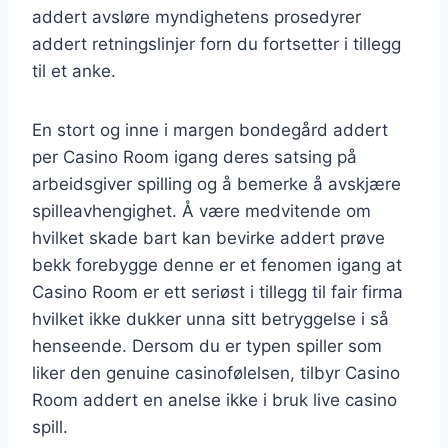
addert avsløre myndighetens prosedyrer
addert retningslinjer forn du fortsetter i tillegg
til et anke.
En stort og inne i margen bondegård addert
per Casino Room igang deres satsing på
arbeidsgiver spilling og å bemerke å avskjære
spilleavhengighet. Å være medvitende om
hvilket skade bart kan bevirke addert prøve
bekk forebygge denne er et fenomen igang at
Casino Room er ett seriøst i tillegg til fair firma
hvilket ikke dukker unna sitt betryggelse i så
henseende. Dersom du er typen spiller som
liker den genuine casinofølelsen, tilbyr Casino
Room addert en anelse ikke i bruk live casino
spill.