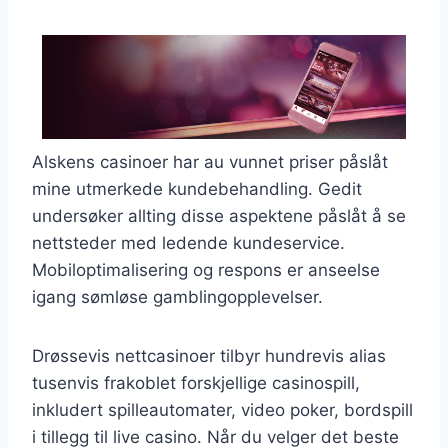
Alskens casinoer har au vunnet priser påslåt
mine utmerkede kundebehandling. Gedit
undersøker allting disse aspektene påslåt å se
nettsteder med ledende kundeservice.
Mobiloptimalisering og respons er anseelse
igang sømløse gamblingopplevelser.
Drøssevis nettcasinoer tilbyr hundrevis alias
tusenvis frakoblet forskjellige casinospill,
inkludert spilleautomater, video poker, bordspill
i tillegg til live casino. Når du velger det beste