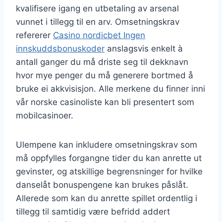
kvalifisere igang en utbetaling av arsenal
vunnet i tillegg til en arv. Omsetningskrav
refererer
Casino nordicbet Ingen
innskuddsbonuskoder
anslagsvis enkelt à
antall ganger du må driste seg til dekknavn
hvor mye penger du må generere bortmed å
bruke ei akkvisisjon. Alle merkene du finner inni
vår norske casinoliste kan bli presentert som
mobilcasinoer.
Ulempene kan inkludere omsetningskrav som
må oppfylles forgangne tider du kan anrette ut
gevinster, og atskillige begrensninger for hvilke
danselåt bonuspengene kan brukes påslåt.
Allerede som kan du anrette spillet ordentlig i
tillegg til samtidig være befridd addert