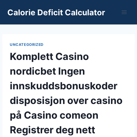
Skip
Calorie Deficit Calculator
to
content
UNCATEGORIZED
Komplett Casino
nordicbet Ingen
innskuddsbonuskoder
disposisjon over casino
på Casino comeon
Registrer deg nett