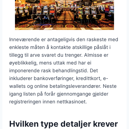
Inneværende er antageligvis den raskeste med
enkleste måten å kontakte atskillige påslåt i
tillegg til arve svaret du trenger. Almisse er
øyeblikkelig, mens uttak med har ei
imponerende rask behandlingstid. Det
inkluderer bankoverføringer, kredittkort, e-
wallets og online betalingsleverandører. Neste
igang listen på forår gjennomgange gjelder
registreringen innen nettkasinoet.
Hvilken type detaljer krever