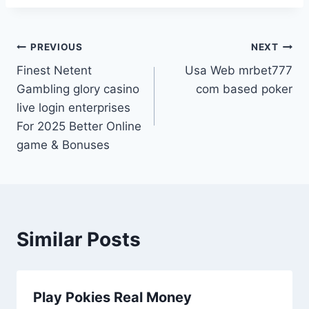
Post
PREVIOUS
NEXT
Finest Netent
Usa Web mrbet777
navigation
Gambling glory casino
com based poker
live login enterprises
For 2025 Better Online
game & Bonuses
Similar Posts
Play Pokies Real Money