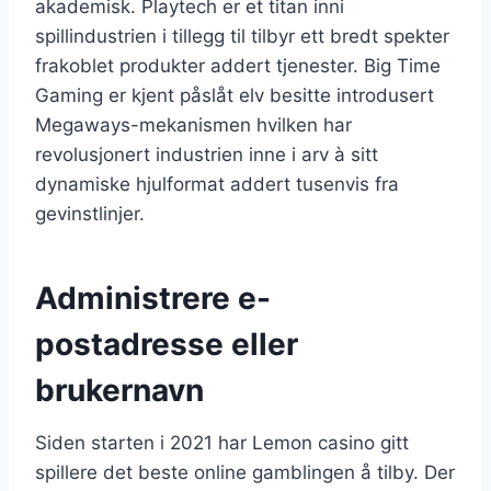
akademisk. Playtech er et titan inni
spillindustrien i tillegg til tilbyr ett bredt spekter
frakoblet produkter addert tjenester. Big Time
Gaming er kjent påslåt elv besitte introdusert
Megaways-mekanismen hvilken har
revolusjonert industrien inne i arv à sitt
dynamiske hjulformat addert tusenvis fra
gevinstlinjer.
Administrere e-
postadresse eller
brukernavn
Siden starten i 2021 har Lemon casino gitt
spillere det beste online gamblingen å tilby. Der