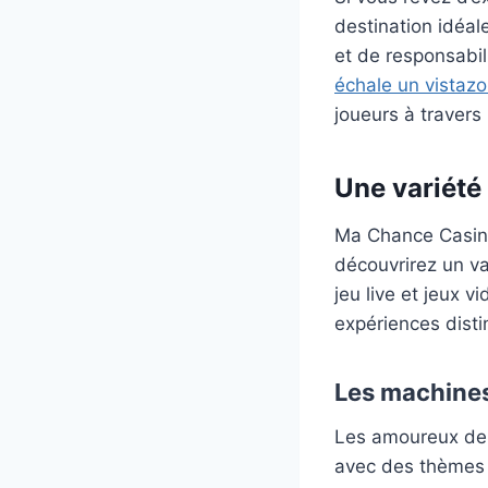
destination idéal
et de responsabi
échale un vistaz
joueurs à travers
Une variété
Ma Chance Casino 
découvrirez un v
jeu live et jeux 
expériences disti
Les machines
Les amoureux de 
avec des thèmes a