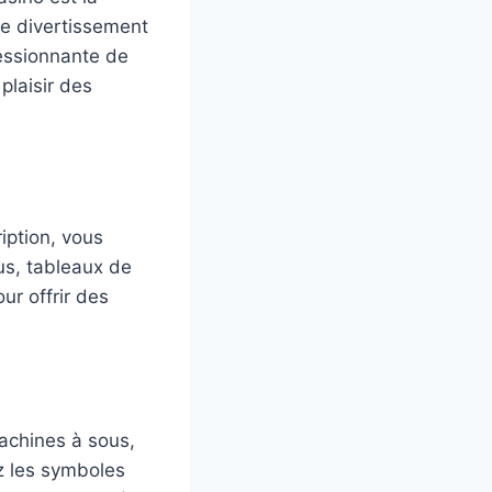
de divertissement
ressionnante de
plaisir des
iption, vous
us, tableaux de
ur offrir des
achines à sous,
ez les symboles