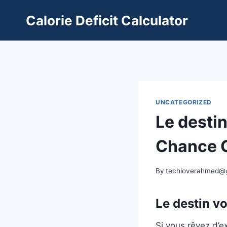
Skip
Calorie Deficit Calculator
to
content
UNCATEGORIZED
Le destin
Chance 
By
techloverahmed@
Le destin v
Si vous rêvez d’e