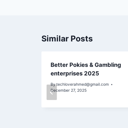
Similar Posts
Λόμπι
Better Pokies & Gambling
ι το
enterprises 2025
e
By
techloverahmed@gmail.com
December 27, 2025
com