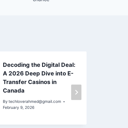
Decoding the Digital Deal:
Chicken
A 2026 Deep Dive into E-
Perfec
Transfer Casinos in
By
techlo
Canada
January 28
By
techloverahmed@gmail.com
February 9, 2026