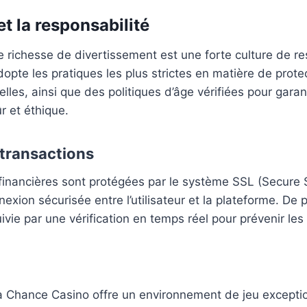
et la responsabilité
 richesse de divertissement est une forte culture de re
pte les pratiques les plus strictes en matière de prote
les, ainsi que des politiques d’âge vérifiées pour garan
r et éthique.
 transactions
financières sont protégées par le système SSL (Secure 
exion sécurisée entre l’utilisateur et la plateforme. De 
ivie par une vérification en temps réel pour prévenir les
a Chance Casino offre un environnement de jeu excepti