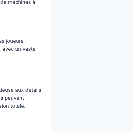
e de machines à
es joueurs
e, avec un vaste
ieuse aux détails
urs peuvent
ion totale.