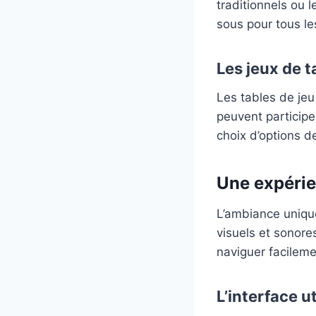
traditionnels ou
sous pour tous le
Les jeux de t
Les tables de jeu
peuvent participer
choix d’options d
Une expéri
L’ambiance unique
visuels et sonores
naviguer facileme
L’interface ut