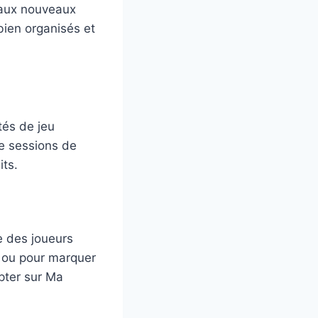
t aux nouveaux
bien organisés et
tés de jeu
de sessions de
its.
 des joueurs
s ou pour marquer
pter sur Ma