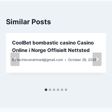
Similar Posts
CoolBet bombastic casino Casino
Online i Norge Offisielt Nettsted
By
techloverahmed@gmail.com
October 28, 2025