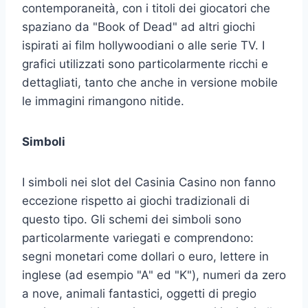
contemporaneità, con i titoli dei giocatori che
spaziano da "Book of Dead" ad altri giochi
ispirati ai film hollywoodiani o alle serie TV. I
grafici utilizzati sono particolarmente ricchi e
dettagliati, tanto che anche in versione mobile
le immagini rimangono nitide.
Simboli
I simboli nei slot del Casinia Casino non fanno
eccezione rispetto ai giochi tradizionali di
questo tipo. Gli schemi dei simboli sono
particolarmente variegati e comprendono:
segni monetari come dollari o euro, lettere in
inglese (ad esempio "A" ed "K"), numeri da zero
a nove, animali fantastici, oggetti di pregio