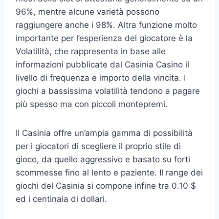
96%, mentre alcune varietà possono
raggiungere anche i 98%. Altra funzione molto
importante per l’esperienza del giocatore è la
Volatilità, che rappresenta in base alle
informazioni pubblicate dal Casinia Casino il
livello di frequenza e importo della vincita. I
giochi a bassissima volatilità tendono a pagare
più spesso ma con piccoli montepremi.
Il Casinia offre un’ampia gamma di possibilità
per i giocatori di scegliere il proprio stile di
gioco, da quello aggressivo e basato su forti
scommesse fino al lento e paziente. Il range dei
giochi del Casinia si compone infine tra 0.10 $
ed i centinaia di dollari.