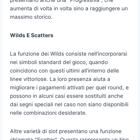
aumenta di volta in volta sino a raggiungere un
massimo storico.
Wilds E Scatters
La funzione dei Wilds consiste nell’incorporarsi
nei simboli standard del gioco, quando
coincidono con questi ultimi all’interno delle
linee vittoriose. La loro presenza aiuta a
migliorare i pagamenti attivati per quel round, e
possono in alcuni casi essere sostituiti anche
dai segni speciali nel caso non siano disponibili
nelle combinazioni desiderate.
Altre varietà di slot presentano una funzione
chiamata "Scatter". Questa rappresenta un tipo