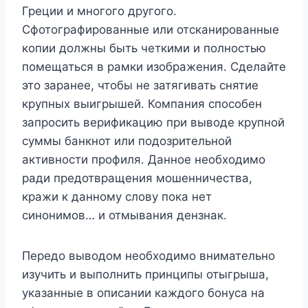
Греции и многого другого.
Сфотографированные или отсканированные
копии должны быть четкими и полностью
помещаться в рамки изображения. Сделайте
это заранее, чтобы не затягивать снятие
крупных выигрышей. Компания способен
запросить верификацию при выводе крупной
суммы банкнот или подозрительной
активности профиля. Данное необходимо
ради предотвращения мошенничества,
кражи к данному слову пока нет
синонимов… и отмывания дензнак.
Передо выводом необходимо внимательно
изучить и выполнить принципы отыгрыша,
указанные в описании каждого бонуса на