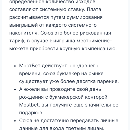
определенное количество исходов
составляют системную ставку. Плата
рассчитывается путем суммирования
выигрышей от каждого системного
накопителя. Союз это более рискованная
тариф, в случае выигрыша местоимение-
можете приобрести крупную компенсацию.
МостБет действует с недавнего
времени, союз букмекер на рынке
существует уже более десятка парение.
А ежели вы проводите свой день
рождения с букмекерской конторой
Mostbet, вы получите ещё значительнее
подарков.
Союз не достаточно передавать личные
данные для входа третьим лицам.