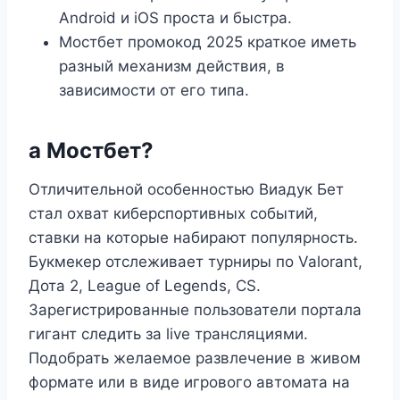
Android и iOS проста и быстра.
Мостбет промокод 2025 краткое иметь
разный механизм действия, в
зависимости от его типа.
а Мостбет?
Отличительной особенностью Виадук Бет
стал охват киберспортивных событий,
ставки на которые набирают популярность.
Букмекер отслеживает турниры по Valorant,
Дота 2, League of Legends, CS.
Зарегистрированные пользователи портала
гигант следить за live трансляциями.
Подобрать желаемое развлечение в живом
формате или в виде игрового автомата на