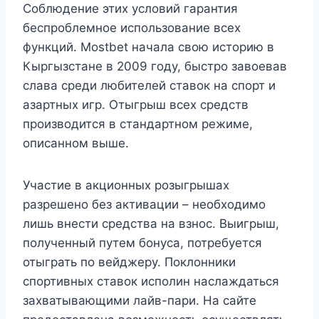
Соблюдение этих условий гарантия
беспроблемное использование всех
функций. Mostbet начала свою историю в
Кыргызстане в 2009 году, быстро завоевав
слава среди любителей ставок на спорт и
азартных игр. Отыгрыш всех средств
производится в стандартном режиме,
описанном выше.
Участие в акционных розыгрышах
разрешено без активации – необходимо
лишь внести средства на взнос. Выигрыш,
полученный путем бонуса, потребуется
отыграть по вейджеру. Поклонники
спортивных ставок исполин наслаждаться
захватывающими лайв-пари. На сайте