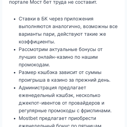
портале Мост бет труда не составит.
Ставки в БК через приложения
выполняются аналогично, возможны все
варианты пари, действуют такие же
коэффициенты.
Рассмотрим актуальные бонусы от
лучших онлайн-казино по нашим
промокодам.
Размер кэшбэка зависит от суммы
проигрыша в казино за прежний день.
Администрация предлагает
еженедельный кэшбэк, несколько
джекпот-ивентов от провайдеров и
регулярные промокоды с фриспинами.
Mostbet предлагает приобрести
еженедельный бонус по пятницам.