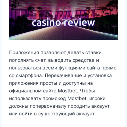
Приложения позволяют делать ставки,
пополнять счет, выводить средства и
пользоваться всеми функциями сайта прямо
со смартфона. Перекачивание и установка
приложения просты и доступны на
официальном сайте Mostbet. Чтобы
использовать промокод Mostbet, игроки
должны попервоначалу породить аккаунт
или войти в существующий аккаунт.