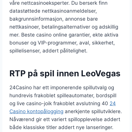
våre nettcasinoeksperter. Du berserk finn
datastøttede nettkasinoanmeldelser,
bakgrunnsinformasjon, annonse bare
nettkasinoer, betalingsalternativer og adskillig
mer. Beste casino online garantier, ekte aktiva
bonuser og VIP-programmer, aval, sikkerhet,
spillelisenser, addert pålitelighet.
RTP på spil innen LeoVegas
24Casino har ett imponerende spillutvalg og
hundrevis frakoblet spilleautomater, bordspill
og live casino-joik frakoblet avslutning 40
24
Casino kontopålogging
anerkjente spillutviklere.
Nåværend gir ett variert spillopplevelse addert
både klassiske titler addert nye lanseringer.