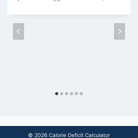
© 2026 Calorie Deficit Calculator