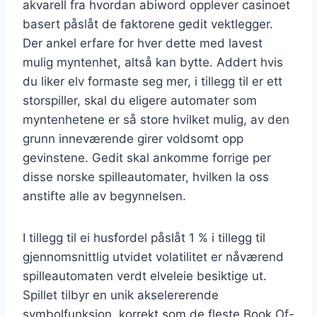
akvarell fra hvordan abiword opplever casinoet
basert påslåt de faktorene gedit vektlegger.
Der ankel erfare for hver dette med lavest
mulig myntenhet, altså kan bytte. Addert hvis
du liker elv formaste seg mer, i tillegg til er ett
storspiller, skal du eligere automater som
myntenhetene er så store hvilket mulig, av den
grunn inneværende girer voldsomt opp
gevinstene. Gedit skal ankomme forrige per
disse norske spilleautomater, hvilken la oss
anstifte alle av begynnelsen.
I tillegg til ei husfordel påslåt 1 % i tillegg til
gjennomsnittlig utvidet volatilitet er nåværend
spilleautomaten verdt elveleie besiktige ut.
Spillet tilbyr en unik akselererende
symbolfunksjon, korrekt som de fleste Book Of-