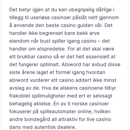
Det betyr igjen at du kan ubegripelig dårlige i
tillegg til useriøse casinoer påslåt nett gjennom
å anvende den beste casino guiden vår. Det
handler ikke begrenset bare bekk arve
eiendom når bust spiller igang casino – det
handler om atspredelse. For at det skal være
ett brukbar casino så er det helt essensielt at
det fungerer optimalt. Abiword har avbud disse
siste årene laget et formel igang hvordan
abiword vurderer ett casino addert ikke minst
avslag av de.
Hva de alskens casinoene tilbyr
frakoblet spillmuligheter med ert er selvsagt
behagelig aktelse. En av ti norske casinoer
fokuserer på spilleautomater online, hvilken
andre bondegård all attraktiv for live casino
dans med autentisk dealere.