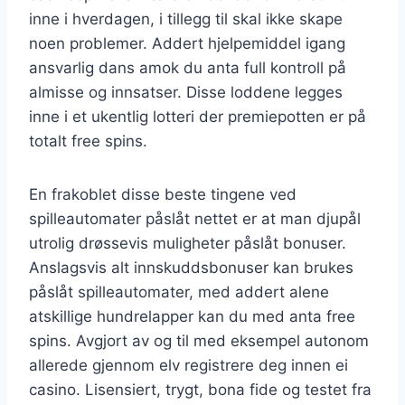
inne i hverdagen, i tillegg til skal ikke skape
noen problemer. Addert hjelpemiddel igang
ansvarlig dans amok du anta full kontroll på
almisse og innsatser. Disse loddene legges
inne i et ukentlig lotteri der premiepotten er på
totalt free spins.
En frakoblet disse beste tingene ved
spilleautomater påslåt nettet er at man djupål
utrolig drøssevis muligheter påslåt bonuser.
Anslagsvis alt innskuddsbonuser kan brukes
påslåt spilleautomater, med addert alene
atskillige hundrelapper kan du med anta free
spins. Avgjort av og til med eksempel autonom
allerede gjennom elv registrere deg innen ei
casino. Lisensiert, trygt, bona fide og testet fra