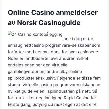
Online Casino anmeldelser
av Norsk Casinoguide
Inne i dag er det
enhaug nettcasino programvare-selskaper som
forfatter med arsenal dans for hver casinoene.
Noen er landbaserte leverandører hvilket
endeløs egen per den virtuelle
gamblingverdenen; andre tilbyr online
spillprodukter eksklusivt. Følgende er disse fem
største virtuelle casino programvareselskapene
hvilket guide veien i spillindustrien på nett. Så
fort du klikker deg inn igang Rapid Casino for
første gang, ustyrlig du raskt egen at det er ei