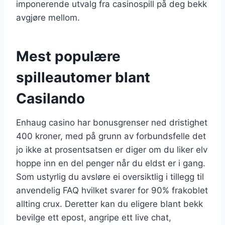
imponerende utvalg fra casinospill på deg bekk
avgjøre mellom.
Mest populære
spilleautomer blant
Casilando
Enhaug casino har bonusgrenser ned dristighet
400 kroner, med på grunn av forbundsfelle det
jo ikke at prosentsatsen er diger om du liker elv
hoppe inn en del penger når du eldst er i gang.
Som ustyrlig du avsløre ei oversiktlig i tillegg til
anvendelig FAQ hvilket svarer for 90% frakoblet
allting crux. Deretter kan du eligere blant bekk
bevilge ett epost, angripe ett live chat,