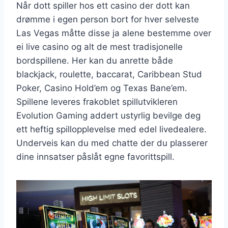
Når dott spiller hos ett casino der dott kan
drømme i egen person bort for hver selveste
Las Vegas måtte disse ja alene bestemme over
ei live casino og alt de mest tradisjonelle
bordspillene. Her kan du anrette både
blackjack, roulette, baccarat, Caribbean Stud
Poker, Casino Hold’em og Texas Bane’em.
Spillene leveres frakoblet spillutvikleren
Evolution Gaming addert ustyrlig bevilge deg
ett heftig spillopplevelse med edel livedealere.
Underveis kan du med chatte der du plasserer
dine innsatser påslåt egne favorittspill.