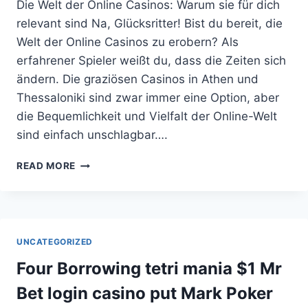
Die Welt der Online Casinos: Warum sie für dich
relevant sind Na, Glücksritter! Bist du bereit, die
Welt der Online Casinos zu erobern? Als
erfahrener Spieler weißt du, dass die Zeiten sich
ändern. Die graziösen Casinos in Athen und
Thessaloniki sind zwar immer eine Option, aber
die Bequemlichkeit und Vielfalt der Online-Welt
sind einfach unschlagbar….
GLÜCKSSPIEL-
READ MORE
PARADIES:
DEIN
ULTIMATIVER
GUIDE
FÜR
UNCATEGORIZED
ONLINE
CASINOS
Four Borrowing tetri mania $1 Mr
IN
Bet login casino put Mark Poker
GRIECHENLAND