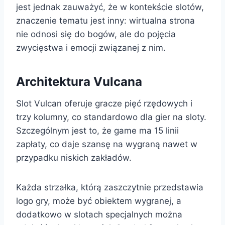
jest jednak zauważyć, że w kontekście slotów,
znaczenie tematu jest inny: wirtualna strona
nie odnosi się do bogów, ale do pojęcia
zwycięstwa i emocji związanej z nim.
Architektura Vulcana
Slot Vulcan oferuje gracze pięć rzędowych i
trzy kolumny, co standardowo dla gier na sloty.
Szczególnym jest to, że game ma 15 linii
zapłaty, co daje szansę na wygraną nawet w
przypadku niskich zakładów.
Każda strzałka, którą zaszczytnie przedstawia
logo gry, może być obiektem wygranej, a
dodatkowo w slotach specjalnych można