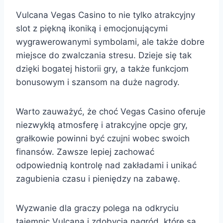
Vulcana Vegas Casino to nie tylko atrakcyjny
slot z piękną ikoniką i emocjonującymi
wygrawerowanymi symbolami, ale także dobre
miejsce do zwalczania stresu. Dzieje się tak
dzięki bogatej historii gry, a także funkcjom
bonusowym i szansom na duże nagrody.
Warto zauważyć, że choć Vegas Casino oferuje
niezwykłą atmosferę i atrakcyjne opcje gry,
grałkowie powinni być czujni wobec swoich
finansów. Zawsze lepiej zachować
odpowiednią kontrolę nad zakładami i unikać
zagubienia czasu i pieniędzy na zabawę.
Wyzwanie dla graczy polega na odkryciu
tajemnic Vulcana i zdobycia nagród, które są