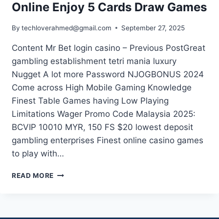
Online Enjoy 5 Cards Draw Games
By
techloverahmed@gmail.com
September 27, 2025
Content Mr Bet login casino – Previous PostGreat
gambling establishment tetri mania luxury
Nugget A lot more Password NJOGBONUS 2024
Come across High Mobile Gaming Knowledge
Finest Table Games having Low Playing
Limitations Wager Promo Code Malaysia 2025:
BCVIP 10010 MYR, 150 FS $20 lowest deposit
gambling enterprises Finest online casino games
to play with…
FOUR
READ MORE
BORROWING
TETRI
MANIA
$1