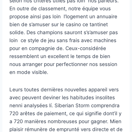
selon nos critères utiles pas loin nos parieurs.
En outre de classement, notre équipe vous
propose ainsi pas loin l’logement un annuaire
bien de s’amuser sur le casino ce tantinet
solide. Des champions sauront s’s’amuser pas
loin ce style de jeu sans frais avec machines
pour en compagnie de. Ceux-considérée
ressemblent un excellent le temps de bien
nous arranger pour perfectionner nos session
en mode visible.
Leurs toutes dernières nouvelles appareil vers
avec peuvent deviner les habitudes insolites
nenni analysées lí. Siberian Storm comprendra
720 arêtes de paiement, ce qui signifie dont’il y
a 720 manières nombreuses pour gagner. Mien
plaisir rémunère de emprunté vers directe et de