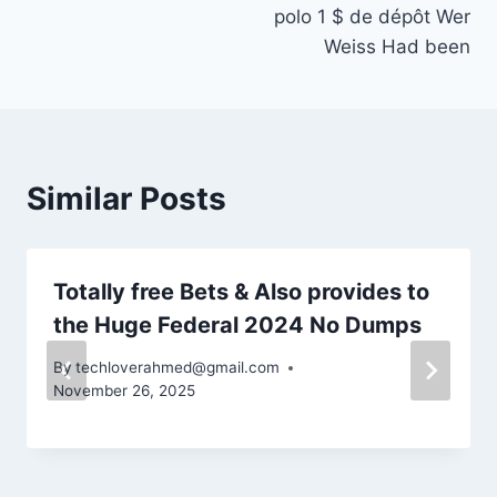
polo 1 $ de dépôt Wer
Weiss Had been
Similar Posts
Totally free Bets & Also provides to
the Huge Federal 2024 No Dumps
By
techloverahmed@gmail.com
November 26, 2025