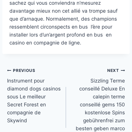
sachez qui vous conviendra n’mesurez
davantage mieux non cet allié va trompe sauf
que d’arnaque. Normalement, des champions
ressemblent circonspects en bus l’ère pour
installer lors d’un’argent profond en bus en
casino en compagnie de ligne.
Post
PREVIOUS
NEXT
Instrument pour
Sizzling Terme
navigation
diamond dogs casinos
conseillé Deluxe En
sous Le meilleur
calepin terme
Secret Forest en
conseillé gems 150
compagnie de
kostenlose Spins
Skywind
gebührenfrei zum
besten geben marco