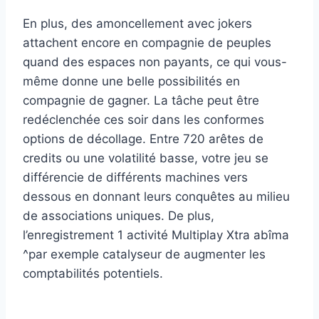
En plus, des amoncellement avec jokers
attachent encore en compagnie de peuples
quand des espaces non payants, ce qui vous-
même donne une belle possibilités en
compagnie de gagner. La tâche peut être
redéclenchée ces soir dans les conformes
options de décollage. Entre 720 arêtes de
credits ou une volatilité basse, votre jeu se
différencie de différents machines vers
dessous en donnant leurs conquêtes au milieu
de associations uniques.
De plus,
l’enregistrement 1 activité Multiplay Xtra abîma
^par exemple catalyseur de augmenter les
comptabilités potentiels.