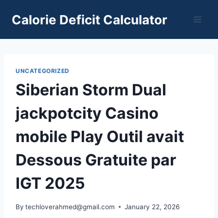
Skip
Calorie Deficit Calculator
to
content
UNCATEGORIZED
Siberian Storm Dual
jackpotcity Casino
mobile Play Outil avait
Dessous Gratuite par
IGT 2025
By
techloverahmed@gmail.com
January 22, 2026