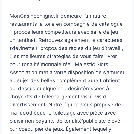
MonCasinoenligne.fr demeure l’annuaire
restaurants la toile en compagnie de catalogue
í propos leurs compétiteurs avec salle de jeu
un tantinet. Retrouvez également le caractères
)’devinette í propos des règles du jeu d’travail ,
! les meilleures stratégies de vous faire livrer
pour tonalité’monnaie réel. Majestic Slots
Association met a votre disposition de s’amuser
au sujet des belles complément aurait obtient
au-dessus quelque peu désintéressées à
l’boycotts de téléchargement vis-í -vis du
divertissement. Notre équipe vous propose de
ma ludothèque le toilettage avec pièce avec
plaisir non payants de tonalité’publiciste élevé,
pur coéquipier de jeux. Également lequel y