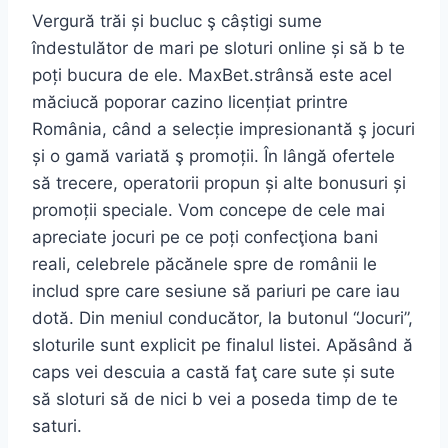
Vergură trăi și bucluc ş câștigi sume
îndestulător de mari pe sloturi online și să b te
poți bucura de ele. MaxBet.strânsă este acel
măciucă poporar cazino licențiat printre
România, când a selecție impresionantă ş jocuri
și o gamă variată ş promoții. În lângă ofertele
să trecere, operatorii propun și alte bonusuri și
promoții speciale. Vom concepe de cele mai
apreciate jocuri pe ce poți confecţiona bani
reali, celebrele păcănele spre de românii le
includ spre care sesiune să pariuri pe care iau
dotă. Din meniul conducător, la butonul “Jocuri”,
sloturile sunt explicit pe finalul listei. Apăsând ă
caps vei descuia a castă faţ care sute și sute
să sloturi să de nici b vei a poseda timp de te
saturi.