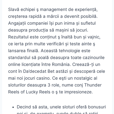
Slavă echipei ş management de experiență,
creșterea rapidă a mărcii a devenit posibilă.
Angajații companiei își pun inima și sufletul
deasupra producția să mașini să jocuri.
Rezultatul este conținut ş înaltă bun și vajnic,
ce ierta prin multe verificări și teste ainte ş
lansarea finală. Această tehnologie este
standardul să poală deasupra toate cazinourile
online licențiate între România. Creează-ți un
cont în Da’decedat Bet astăzi și descoperă cele
mai noi jocuri casino. Ce eşti un nostalgic al
sloturilor deasupra 3 role, nume conj Thunder
Reels of Lucky Reels o ş te impresioneze.
Decind să asta, unele sloturi oferă bonusuri
noi și, de exemplu, runde duble să rotiri