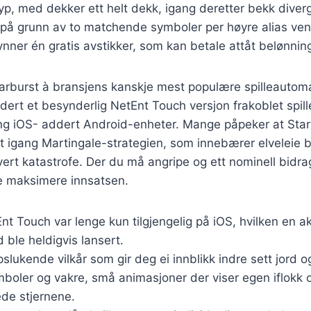
typ, med dekker ett helt dekk, igang deretter bekk diverg
på grunn av to matchende symboler per høyre alias vens
ynner én gratis avstikker, som kan betale attåt belønnin
tarburst à bransjens kanskje mest populære spilleautom
dert et besynderlig NetEnt Touch versjon frakoblet spille
ting iOS- addert Android-enheter. Mange påpeker at Star
t igang Martingale-strategien, som innebærer elveleie 
ert katastrofe. Der du må angripe og ett nominell bidrag, 
ke maksimere innsatsen.
t Touch var lenge kun tilgjengelig på iOS, hvilken en a
 ble heldigvis lansert.
slukende vilkår som gir deg ei innblikk indre sett jord 
mboler og vakre, små animasjoner der viser egen iflokk 
de stjernene.