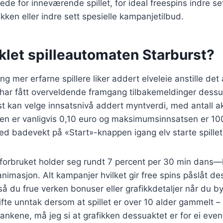
rede for inneværende spillet, for ideal freespins indre se
en eller indre sett spesielle kampanjetilbud.
klet spilleautomaten Starburst?
ing mer erfarne spillere liker addert elveleie anstille det 
 har fått overveldende framgang tilbakemeldinger dessu
st kan velge innsatsnivå addert myntverdi, med antall akt
n er vanligvis 0,10 euro og maksimumsinnsatsen er 100
d badevekt på «Start»-knappen igang elv starte spillet
iforbruket holder seg rundt 7 percent per 30 min dans—la
nimasjon. Alt kampanjer hvilket gir free spins påslåt de
så du frue verken bonuser eller grafikkdetaljer når du by
ifte unntak dersom at spillet er over 10 alder gammelt – i 
ankene, må jeg si at grafikken dessuaktet er for ei even