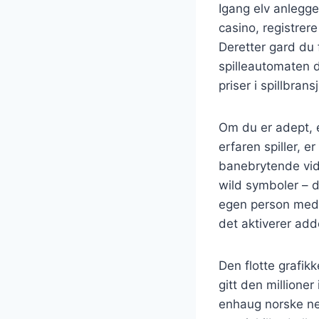
Igang elv anlegg
casino, registrer
Deretter gard du 
spilleautomaten d
priser i spillbra
Om du er adept, e
erfaren spiller, 
banebrytende vid
wild symboler – d
egen person med 
det aktiverer add
Den flotte grafik
gitt den millione
enhaug norske net