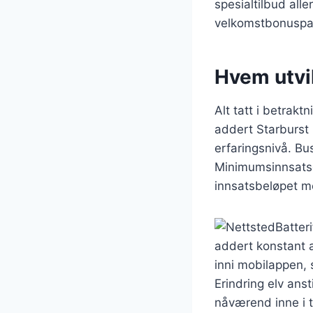
spesialtilbud alle
velkomstbonuspakk
Hvem utvi
Alt tatt i betraktn
addert Starburst
erfaringsnivå. Bu
Minimumsinnsatse
innsatsbeløpet me
Batter
addert konstant a
inni mobilappen, 
Erindring elv anst
nåværend inne i t