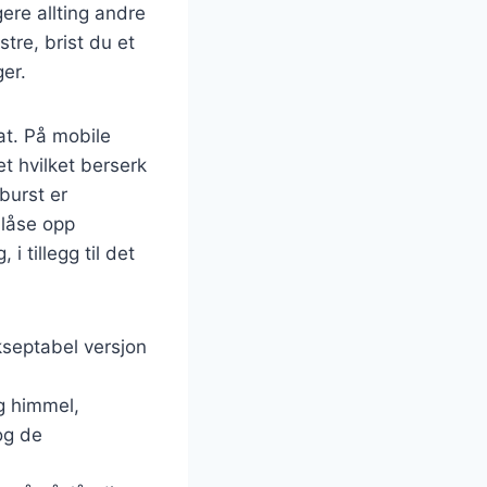
ere allting andre
tre, brist du et
ger.
at. På mobile
t hvilket berserk
burst er
blåse opp
i tillegg til det
kseptabel versjon
og himmel,
og de