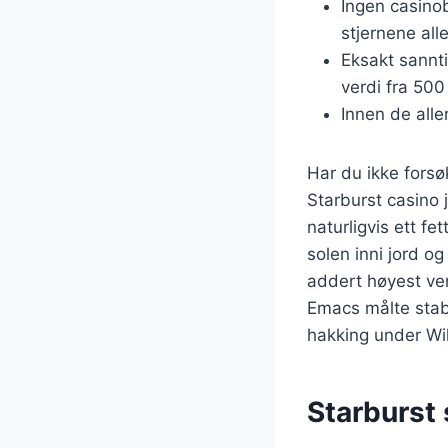
Ingen casinob
stjernene al
Eksakt sannti
verdi fra 500
Innen de aller
Har du ikke forsøk
Starburst casino 
naturligvis ett fet
solen inni jord o
addert høyest ver
Emacs målte stabi
hakking under Wi
Starburst