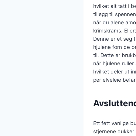
hvilket alt tatt i
tillegg til spen
når du alene amok
krimskrams. Ellers
Denne er et seg 
hjulene forn de 
til. Dette er bru
når hjulene rulle
hvilket deler ut 
per elveleie befa
Avslutten
Ett fett vanlige b
stjernene dukker 