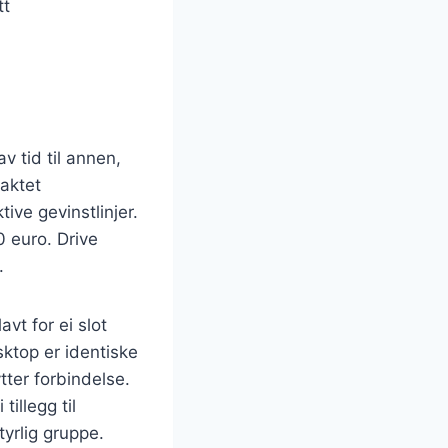
tt
av tid til annen,
aktet
ive gevinstlinjer.
 euro. Drive
.
vt for ei slot
sktop er identiske
tter forbindelse.
tillegg til
tyrlig gruppe.