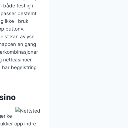
n både festlig i
n passer bestemt
g ikke i bruk
top button».
elst kan avlyse
 knappen en gang
nnerkombinasjoner
g nettcasinoer
u har begeistring
sino
gerike
dukker opp indre