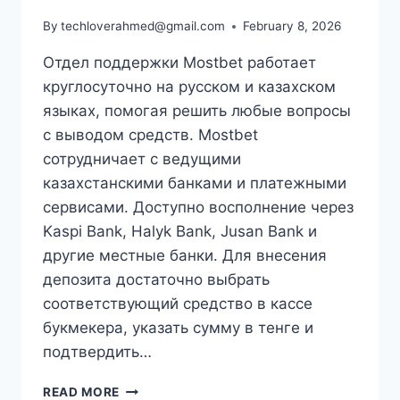
By
techloverahmed@gmail.com
February 8, 2026
Отдел поддержки Mostbet работает
круглосуточно на русском и казахском
языках, помогая решить любые вопросы
с выводом средств. Mostbet
сотрудничает с ведущими
казахстанскими банками и платежными
сервисами. Доступно восполнение через
Kaspi Bank, Halyk Bank, Jusan Bank и
другие местные банки. Для внесения
депозита достаточно выбрать
соответствующий средство в кассе
букмекера, указать сумму в тенге и
подтвердить…
МОСТБЕТ
READ MORE