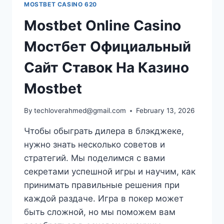
MOSTBET CASINO 620
KASYNO
INTERNETOWEGO
Mostbet Online Casino
PREMIA
Z
Мостбет Официальный
BRAKIEM
DEPOZYTU
Сайт Ставок На Казино
DO
ODWIEDZENIA
Mostbet
1400
ZŁ!
By
techloverahmed@gmail.com
February 13, 2026
Чтобы обыграть дилера в блэкджеке,
нужно знать несколько советов и
стратегий. Мы поделимся с вами
секретами успешной игры и научим, как
принимать правильные решения при
каждой раздаче. Игра в покер может
быть сложной, но мы поможем вам