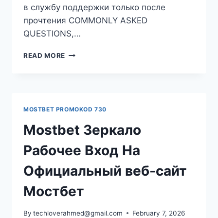
в службу поддержки только после
прочтения COMMONLY ASKED
QUESTIONS,…
МОСТБЕТ
READ MORE
БУКМЕКЕРСКАЯ
КОНТОРА
И
КАЗИНО
РАБОЧЕЕ
MOSTBET PROMOKOD 730
ЗЕРКАЛО
МОСТБЕТ
Mostbet Зеркало
Рабочее Вход На
Официальный веб-сайт
Мостбет
By
techloverahmed@gmail.com
February 7, 2026