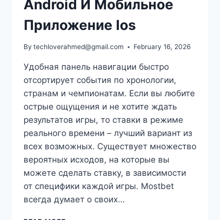
Android И Мобильное
Приложение Ios
By
techloverahmed@gmail.com
February 16, 2026
Удобная панель навигации быстро
отсортирует события по хронологии,
странам и чемпионатам. Если вы любите
острые ощущения и не хотите ждать
результатов игры, то ставки в режиме
реального времени – лучший вариант из
всех возможных. Существует множество
вероятных исходов, на которые вы
можете сделать ставку, в зависимости
от специфики каждой игры. Mostbet
всегда думает о своих…
ПОЛУЧИТЕ