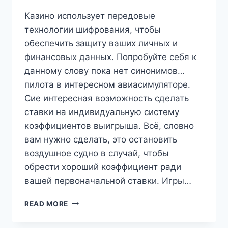
Казино использует передовые
технологии шифрования, чтобы
обеспечить защиту ваших личных и
финансовых данных. Попробуйте себя к
данному слову пока нет синонимов…
пилота в интересном авиасимуляторе.
Сие интересная возможность сделать
ставки на индивидуальную систему
коэффициентов выигрыша. Всё, словно
вам нужно сделать, это остановить
воздушное судно в случай, чтобы
обрести хороший коэффициент ради
вашей первоначальной ставки. Игры…
MOSTBET
READ MORE
ЗЕРКАЛО
РАБОЧЕЕ