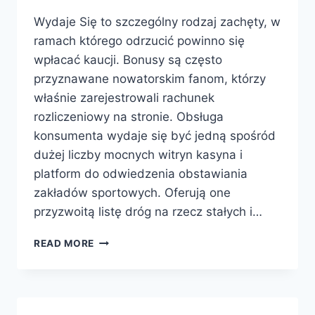
Wydaje Się to szczególny rodzaj zachęty, w
ramach którego odrzucić powinno się
wpłacać kaucji. Bonusy są często
przyznawane nowatorskim fanom, którzy
właśnie zarejestrowali rachunek
rozliczeniowy na stronie. Obsługa
konsumenta wydaje się być jedną spośród
dużej liczby mocnych witryn kasyna i
platform do odwiedzenia obstawiania
zakładów sportowych. Oferują one
przyzwoitą listę dróg na rzecz stałych i…
MOSTBET
READ MORE
KASYNO
POLSKA
LOGIN
W
MOSTBET