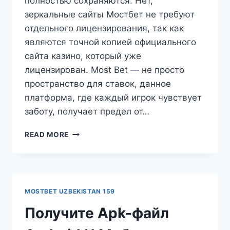
полностью сохраняются. Нет,
зеркальные сайты Мостбет не требуют
отдельного лицензирования, так как
являются точной копией официального
сайта казино, который уже
лицензирован. Most Bet — не просто
пространство для ставок, данное
платформа, где каждый игрок чувствует
заботу, получает предел от…
MOSTBET
READ MORE
ONLINE
МОСТБЕТ
ОФИЦИАЛЬНЫЙ
САЙТ
БУКМЕКЕРСКОЙ
MOSTBET UZBEKISTAN 159
КОМПАНИИ
И
Получите Apk-файл
КАЗИНО