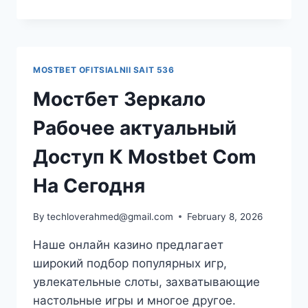
КЗ
ОФИЦИАЛЬНЫЙ
РЕСУРС
КАЗИНО
MOSTBET
MOSTBET OFITSIALNII SAIT 536
В
КАЗАХСТАНЕ
Мостбет Зеркало
Рабочее актуальный
Доступ К Mostbet Com
На Сегодня
By
techloverahmed@gmail.com
February 8, 2026
Наше онлайн казино предлагает
широкий подбор популярных игр,
увлекательные слоты, захватывающие
настольные игры и многое другое.