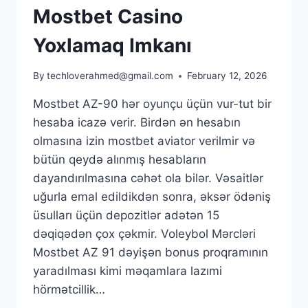
Mostbet Casino
Yoxlamaq Imkanı
By
techloverahmed@gmail.com
February 12, 2026
Mostbet AZ-90 hər oyunçu üçün vur-tut bir
hesaba icazə verir. Birdən ən hesabın
olmasına izin mostbet aviator verilmir və
bütün qeydə alınmış hesabların
dayandırılmasına cəhət ola bilər. Vəsaitlər
uğurla emal edildikdən sonra, əksər ödəniş
üsulları üçün depozitlər adətən 15
dəqiqədən çox çəkmir. Voleybol Mərcləri
Mostbet AZ 91 dəyişən bonus proqramının
yaradılması kimi məqamlara lazımi
hörmətcillik…