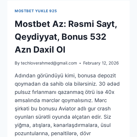
ОФИЦИАЛЬНЫЙ
САЙТ
MOSTBET YUKLE 925
И
РАБОЧЕЕ
Mostbet Az: Rəsmi Sayt,
ЗЕРКАЛО
Qeydiyyat, Bonus 532
Azn Daxil Ol
By
techloverahmed@gmail.com
February 12, 2026
Adından göründüyü kimi, bonusa depozit
qoymadan da sahib ola bilərsiniz. 30 ədəd
pulsuz fırlanmanı qazanmaq ötrü isə 40x
əmsalında mərclər qoymalısınız. Mərc
şirkəti bu bonusu Aviator adlı gur crash
oyunları sürətli oyunda əlçatan edir. Siz
yiğma, atışlara, kənarlaşdırmalara, üsul
pozuntularına, penaltilərə, dövr