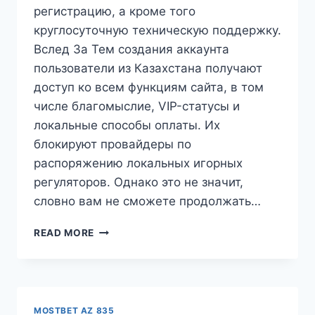
регистрацию, а кроме того
круглосуточную техническую поддержку.
Вслед За Тем создания аккаунта
пользователи из Казахстана получают
доступ ко всем функциям сайта, в том
числе благомыслие, VIP-статусы и
локальные способы оплаты. Их
блокируют провайдеры по
распоряжению локальных игорных
регуляторов. Однако это не значит,
словно вам не сможете продолжать…
МОСТБЕТ
READ MORE
MOSTBET
КАЗИНО
И
СТАВКИ
НА
MOSTBET AZ 835