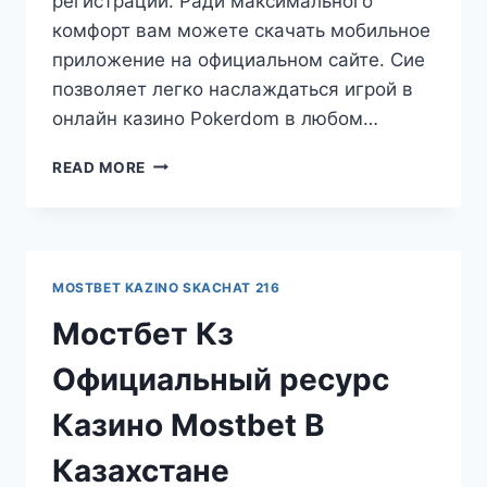
регистрации. Ради максимального
комфорт вам можете скачать мобильное
приложение на официальном сайте. Сие
позволяет легко наслаждаться игрой в
онлайн казино Pokerdom в любом…
ВОЙДИТЕ,
READ MORE
ИГРАЙТЕ
В
ИГРЫ
И
ПОЛУЧАЙТЕ
MOSTBET KAZINO SKACHAT 216
ПРИВЕТСТВЕННЫЙ
НАГРАДА
Мостбет Кз
Официальный ресурс
Казино Mostbet В
Казахстане