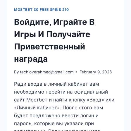
СКАЧАТЬ
MOSTBET
MOSTBET 30 FREE SPINS 210
НА
ПК
Войдите, Играйте В
С
ЦЕЛЬЮ
Игры И Получайте
WINDOWS
Приветственный
награда
By
techloverahmed@gmail.com
February 9, 2026
Ради входа в личный кабинет вам
необходимо перейти на официальный
сайт Мостбет и найти кнопку «Вход» или
«Личный кабинет». После этого вам
будет предложено ввести логин и
пароль, которые вы указали при