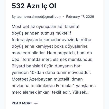
532 Azn Iç Ol
By
techloverahmed@gmail.com
February 17, 2026
Most bet az oyunçuları adi təsnifat
döyüşlərindən tutmuş müxtəlif
federasiyalarda kəmərlər əvəzində rütbə
döyüşlərinə kəmiyyət boks döyüşlərinə
mərc edə bilərlər. Həm prepatch, həm də
bədii formatda mərc eləmək mümkündür.
Bilyard bahisləri üçün dünyanın hər
yerindən 10-dan daha turnir mövcuddur.
Mostbet Azərbaycan müxtəlif idman
növlərinə, o cümlədən Formula 1 yarışlarına
mərc eləmək imkanı təklif edir. Yüksək…
MOSTBET
READ MORE
SEYRƏK: