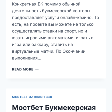
Конкретная БК помимо обычной
деятельность букмекерской конторы
предоставляет услуги онлайн-казино. То
есть, на проекте вы можете не только
осуществлять ставки на спорт, но и
юзать игровыми автоматами, играть в
игра или баккару, ставить на
виртуальные матчи. По Окончании
выполнения…
МОСТБЕТ
READ MORE
ЗЕРКАЛО
РАБОЧЕЕ
АКТУАЛЬНЫЙ
ДОСТУП
К
MOSTBET UZ KIRISH 330
MOSTBET
COM
Мостбет Букмекерская
НА