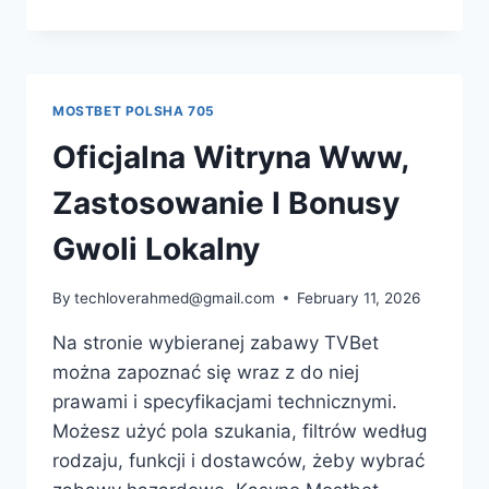
ENROLLMENT
2025
EMPLOY
CODE
MASSIVE
MOSTBET POLSHA 705
FOR
150%
Oficjalna Witryna Www,
REWARD
UPWARDS
Zastosowanie I Bonusy
IN
BUY
Gwoli Lokalny
TO
$300
By
techloverahmed@gmail.com
February 11, 2026
Na stronie wybieranej zabawy TVBet
można zapoznać się wraz z do niej
prawami i specyfikacjami technicznymi.
Możesz użyć pola szukania, filtrów według
rodzaju, funkcji i dostawców, żeby wybrać