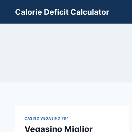
Skip
Calorie Deficit Calculator
to
content
CASINO VEGASINO 784
Vegasino Miglior