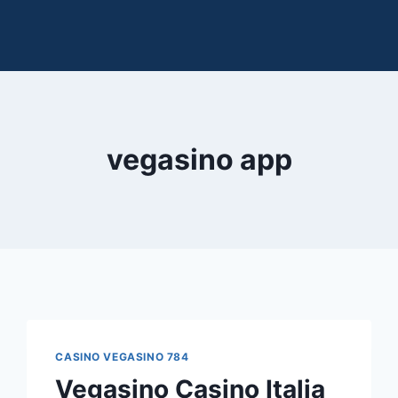
vegasino app
CASINO VEGASINO 784
Vegasino Casino Italia ️