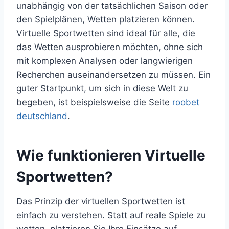
unabhängig von der tatsächlichen Saison oder
den Spielplänen, Wetten platzieren können.
Virtuelle Sportwetten sind ideal für alle, die
das Wetten ausprobieren möchten, ohne sich
mit komplexen Analysen oder langwierigen
Recherchen auseinandersetzen zu müssen. Ein
guter Startpunkt, um sich in diese Welt zu
begeben, ist beispielsweise die Seite
roobet
deutschland
.
Wie funktionieren Virtuelle
Sportwetten?
Das Prinzip der virtuellen Sportwetten ist
einfach zu verstehen. Statt auf reale Spiele zu
wetten, platzieren Sie Ihre Einsätze auf