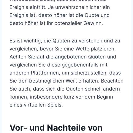
Ereignis eintritt. Je unwahrscheinlicher ein
Ereignis ist, desto höher ist die Quote und
desto höher ist Ihr potenzieller Gewinn.
Es ist wichtig, die Quoten zu verstehen und zu
vergleichen, bevor Sie eine Wette platzieren.
Achten Sie auf die angebotenen Quoten und
vergleichen Sie diese gegebenenfalls mit
anderen Plattformen, um sicherzustellen, dass
Sie den bestmöglichen Wert erhalten. Beachten
Sie auch, dass sich die Quoten schnell ändern
können, insbesondere kurz vor dem Beginn
eines virtuellen Spiels.
Vor- und Nachteile von