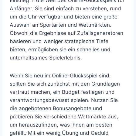
Einstieg in die Welt des Online-Glücksspiels für
Anfänger. Sie sind einfach zu verstehen, rund
um die Uhr verfügbar und bieten eine große
Auswahl an Sportarten und Wettmärkten.
Obwohl die Ergebnisse auf Zufallsgeneratoren
basieren und weniger strategische Tiefe
bieten, ermöglichen sie ein schnelles und
unterhaltsames Spielerlebnis.
Wenn Sie neu im Online-Glücksspiel sind,
sollten Sie sich zunächst mit den Grundlagen
vertraut machen, ein Budget festlegen und
verantwortungsbewusst spielen. Nutzen Sie
die angebotenen Bonusangebote und
probieren Sie verschiedene Wettmärkte aus,
um herauszufinden, was Ihnen am besten
gefällt. Mit ein wenig Übung und Geduld