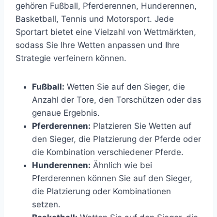
gehören Fußball, Pferderennen, Hunderennen,
Basketball, Tennis und Motorsport. Jede
Sportart bietet eine Vielzahl von Wettmärkten,
sodass Sie Ihre Wetten anpassen und Ihre
Strategie verfeinern können.
Fußball:
Wetten Sie auf den Sieger, die
Anzahl der Tore, den Torschützen oder das
genaue Ergebnis.
Pferderennen:
Platzieren Sie Wetten auf
den Sieger, die Platzierung der Pferde oder
die Kombination verschiedener Pferde.
Hunderennen:
Ähnlich wie bei
Pferderennen können Sie auf den Sieger,
die Platzierung oder Kombinationen
setzen.