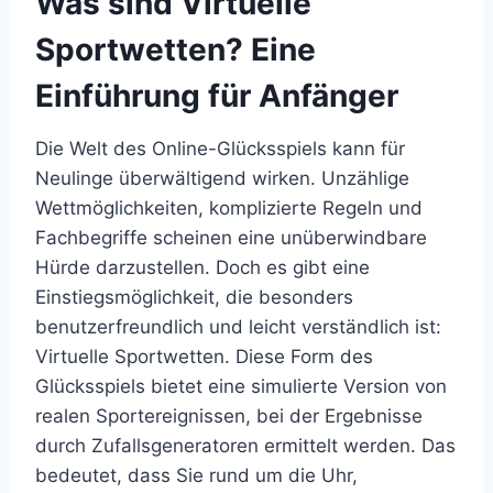
Was sind Virtuelle
Sportwetten? Eine
Einführung für Anfänger
Die Welt des Online-Glücksspiels kann für
Neulinge überwältigend wirken. Unzählige
Wettmöglichkeiten, komplizierte Regeln und
Fachbegriffe scheinen eine unüberwindbare
Hürde darzustellen. Doch es gibt eine
Einstiegsmöglichkeit, die besonders
benutzerfreundlich und leicht verständlich ist:
Virtuelle Sportwetten. Diese Form des
Glücksspiels bietet eine simulierte Version von
realen Sportereignissen, bei der Ergebnisse
durch Zufallsgeneratoren ermittelt werden. Das
bedeutet, dass Sie rund um die Uhr,