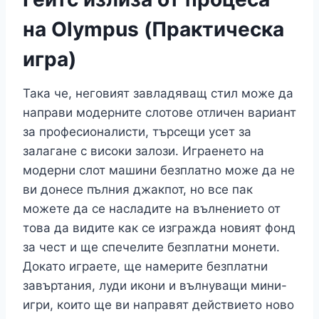
на Olympus (Практическа
игра)
Така че, неговият завладяващ стил може да
направи модерните слотове отличен вариант
за професионалисти, търсещи усет за
залагане с високи залози. Играенето на
модерни слот машини безплатно може да не
ви донесе пълния джакпот, но все пак
можете да се насладите на вълнението от
това да видите как се изгражда новият фонд
за чест и ще спечелите безплатни монети.
Докато играете, ще намерите безплатни
завъртания, луди икони и вълнуващи мини-
игри, които ще ви направят действието ново