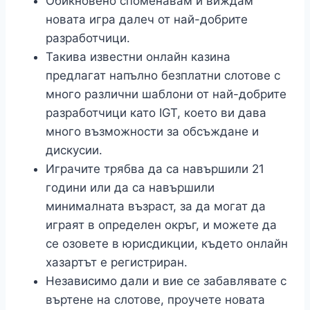
Обикновено споменавам и виждам
новата игра далеч от най-добрите
разработчици.
Такива известни онлайн казина
предлагат напълно безплатни слотове с
много различни шаблони от най-добрите
разработчици като IGT, което ви дава
много възможности за обсъждане и
дискусии.
Играчите трябва да са навършили 21
години или да са навършили
минималната възраст, за да могат да
играят в определен окръг, и можете да
се озовете в юрисдикции, където онлайн
хазартът е регистриран.
Независимо дали и вие се забавлявате с
въртене на слотове, проучете новата