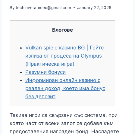
By
techloverahmed@gmail.com
January 22, 2026
Блогове
Vulkan spiele казино BG | Гейтс
излиза от процеса на Olympus
(Практическа игра)
Разумни бонуси
Информиран онлайн казино с
реален доход, което има бонус
без депозит
Такива игри са свързани със система, при
която част от всеки залог се добавя към
предоставения награден фонд. Насладете