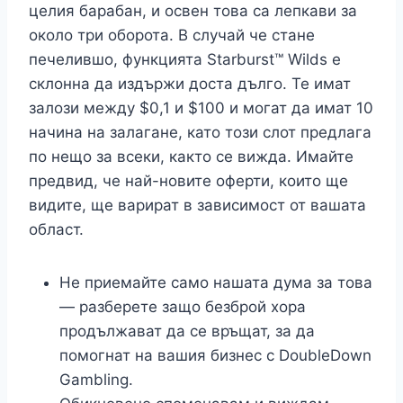
целия барабан, и освен това са лепкави за
около три оборота. В случай че стане
печелившо, функцията Starburst™ Wilds е
склонна да издържи доста дълго. Те имат
залози между $0,1 и $100 и могат да имат 10
начина на залагане, като този слот предлага
по нещо за всеки, както се вижда. Имайте
предвид, че най-новите оферти, които ще
видите, ще варират в зависимост от вашата
област.
Не приемайте само нашата дума за това
— разберете защо безброй хора
продължават да се връщат, за да
помогнат на вашия бизнес с DoubleDown
Gambling.