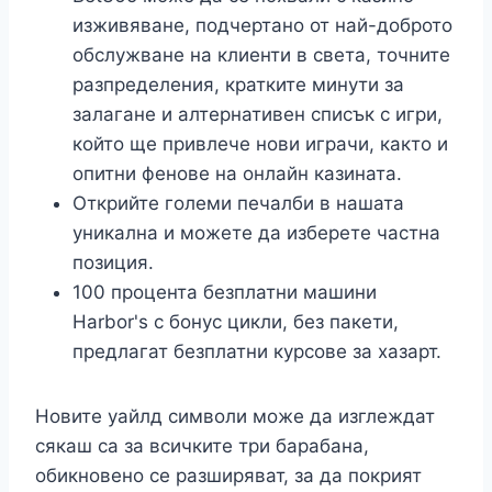
изживяване, подчертано от най-доброто
обслужване на клиенти в света, точните
разпределения, кратките минути за
залагане и алтернативен списък с игри,
който ще привлече нови играчи, както и
опитни фенове на онлайн казината.
Открийте големи печалби в нашата
уникална и можете да изберете частна
позиция.
100 процента безплатни машини
Harbor's с бонус цикли, без пакети,
предлагат безплатни курсове за хазарт.
Новите уайлд символи може да изглеждат
сякаш са за всичките три барабана,
обикновено се разширяват, за да покрият