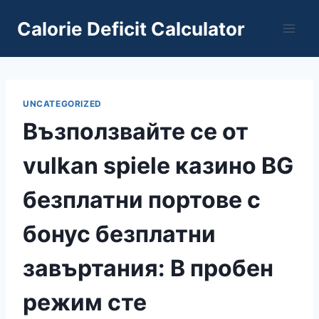
Skip
Calorie Deficit Calculator
to
content
UNCATEGORIZED
Възползвайте се от
vulkan spiele казино BG
безплатни портове с
бонус безплатни
завъртания: В пробен
режим сте