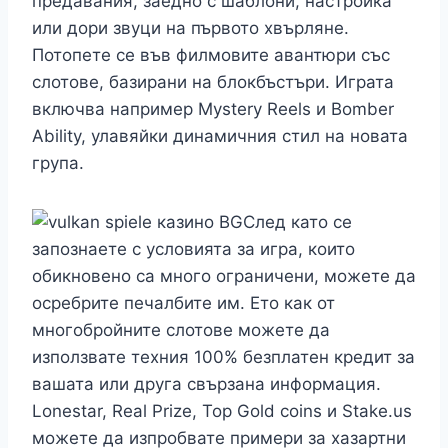
предавания, заедно с шаблони, настройка
или дори звуци на първото хвърляне.
Потопете се във филмовите авантюри със
слотове, базирани на блокбъстъри. Играта
включва например Mystery Reels и Bomber
Ability, улавяйки динамичния стил на новата
група.
След като се
запознаете с условията за игра, които
обикновено са много ограничени, можете да
осребрите печалбите им. Ето как от
многобройните слотове можете да
използвате техния 100% безплатен кредит за
вашата или друга свързана информация.
Lonestar, Real Prize, Top Gold coins и Stake.us
можете да изпробвате примери за хазартни