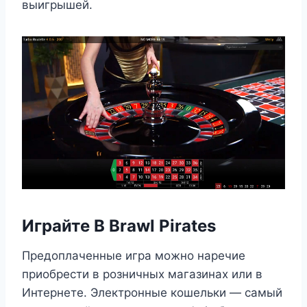
выигрышей.
Играйте В Brawl Pirates
Предоплаченные игра можно наречие
приобрести в розничных магазинах или в
Интернете. Электронные кошельки — самый