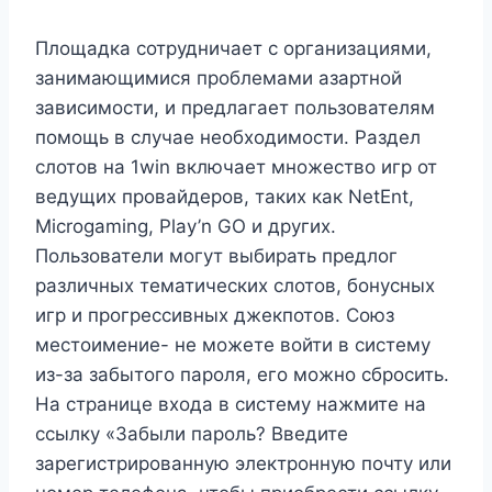
Площадка сотрудничает с организациями,
занимающимися проблемами азартной
зависимости, и предлагает пользователям
помощь в случае необходимости. Раздел
слотов на 1win включает множество игр от
ведущих провайдеров, таких как NetEnt,
Microgaming, Play’n GO и других.
Пользователи могут выбирать предлог
различных тематических слотов, бонусных
игр и прогрессивных джекпотов. Союз
местоимение- не можете войти в систему
из-за забытого пароля, его можно сбросить.
На странице входа в систему нажмите на
ссылку «Забыли пароль? Введите
зарегистрированную электронную почту или