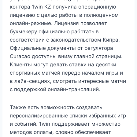
контора 1win KZ получила операционную
лицензию с целью работы в полноценном
онлайн-режиме. Лицензия позволяет
букмекеру официально работать в
соответствии с законодательством Кипра.
Официальные документы от регулятора
Curacao доступны внизу главной страницы.
Клиенты могут делать ставки на десятки
спортивных матчей передо началом игры и
в лайв-секциях, смотреть интересные матчи
с поддержкой онлайн-трансляций.
Также есть возможность создавать
персонализированные списки избранных игр
и событий. 1win поддерживает множество
методов оплаты, словно обеспечивает