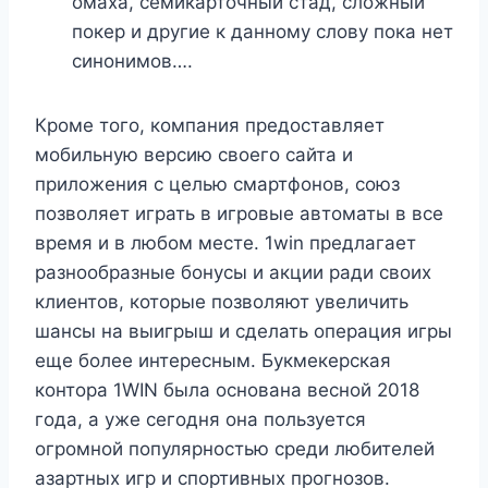
омаха, семикарточный стад, сложный
покер и другие к данному слову пока нет
синонимов….
Кроме того, компания предоставляет
мобильную версию своего сайта и
приложения с целью смартфонов, союз
позволяет играть в игровые автоматы в все
время и в любом месте. 1win предлагает
разнообразные бонусы и акции ради своих
клиентов, которые позволяют увеличить
шансы на выигрыш и сделать операция игры
еще более интересным. Букмекерская
контора 1WIN была основана весной 2018
года, а уже сегодня она пользуется
огромной популярностью среди любителей
азартных игр и спортивных прогнозов.