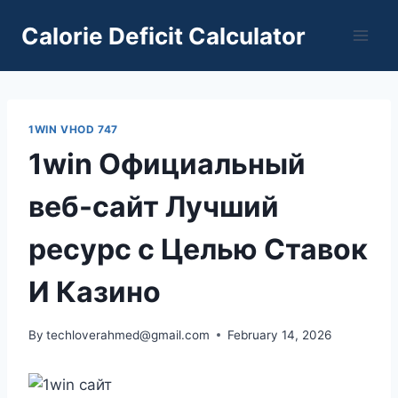
Skip
Calorie Deficit Calculator
to
content
1WIN VHOD 747
1win Официальный
веб-сайт Лучший
ресурс с Целью Ставок
И Казино
By
techloverahmed@gmail.com
February 14, 2026