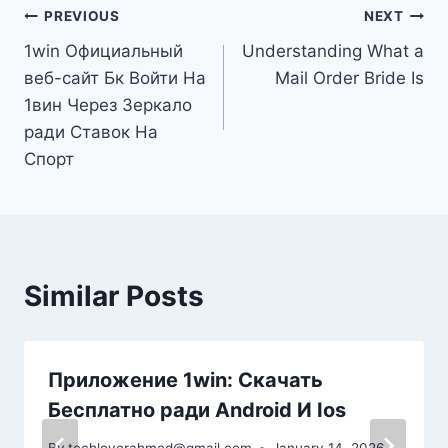
Post
PREVIOUS
NEXT
1win Официальный
Understanding What a
navigation
веб-сайт Бк Войти На
Mail Order Bride Is
1вин Через Зеркало
ради Ставок На
Спорт
Similar Posts
Приложение 1win: Скачать
Бесплатно ради Android И Ios