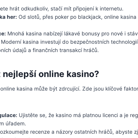
te hrát odkudkoliv, stačí mít připojení k internetu.
ka her:
Od slotů, přes poker po blackjack, online kasina 
ce:
Mnohá kasina nabízejí lákavé bonusy pro nové i stáva
Moderní kasina investují do bezpečnostních technologií, 
ích údajů a finančních transakcí hráčů.
 nejlepší online kasino?
nline kasina může být zdrcující. Zde jsou klíčové faktor
gulace:
Ujistěte se, že kasino má platnou licenci a je re
m úřadem.
ozkoumejte recenze a názory ostatních hráčů, abyste zjis