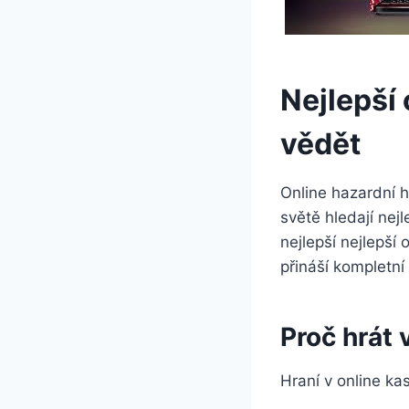
Nejlepší 
vědět
Online hazardní h
světě hledají nej
nejlepší nejlepší 
přináší kompletní
Proč hrát 
Hraní v online ka