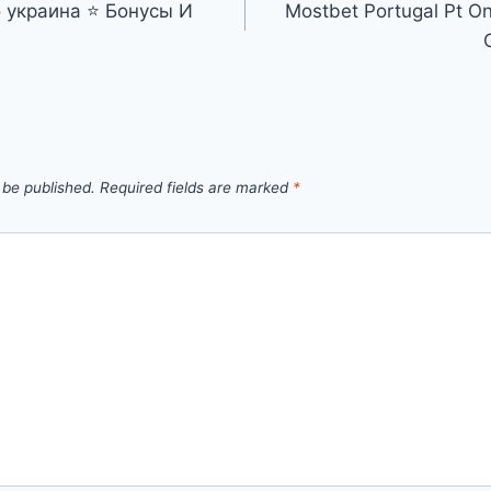
 украина ⭐️ Бонусы И
Mostbet Portugal Pt On
 be published.
Required fields are marked
*