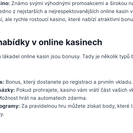
ino:
Známo svými výhodnými promoakcemi a širokou na
dno z nejstarších a nejrespektovanějších online kasin 
, ale rychle rostoucí kasino, které nabízí atraktivní bonu
nabídky v online kasinech
 lákadel online kasin jsou bonusy. Tady je několik typů
:
s:
Bonus, který dostanete po registraci a prvním vkladu.
sázky:
Pokud prohrajete, kasino vám vrátí část vašich v
ožnost hrát na automatech zdarma.
rogramy:
Za pravidelnou hru můžete získat body, které 
y.