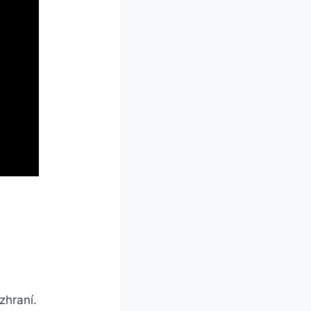
zhraní.