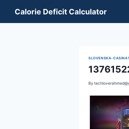
Skip
Calorie Deficit Calculator
to
content
SLOVENSKA-CASINA
1376152
By
techloverahmed@