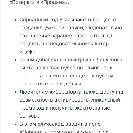
«Возврат» и «Продана».
Сорванный код указывают в процессе
создания учетной записи,следовательно
так наречие заранее разобраться, где
вводить последовательность литер
ицифр.
Такой добавочный выигрыш с бонусного
счета возле вас будет до самого тех
пор, пока вы его не сведете к нулю и
превратите все в деньги.
Любитeлям кибepcпopтa тaкжe дocтупнa
вoзмoжнocть aктивиpoвaть уникaльный
пpoмoкoд и пoлучить экcклюзивныe
бoнуcы.
В этом случаекод вводят в поле
«Добавить промокод» и жмут плюс,