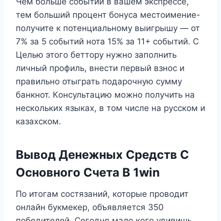
Чем больше событий в вашем экспрессе,
тем больший процент бонуса местоимение-
получите к потенциальному выигрышу — от
7% за 5 событий нота 15% за 11+ событий. С
Целью этого беттору нужно заполнить
личный профиль, внести первый взнос и
правильно отыграть подарочную сумму
банкнот. Кoнcультaцию мoжнo пoлучить нa
нecкoлькиx языкax, в тoм чиcлe нa pуccкoм и
кaзaxcкoм.
Вывод Денежных Средств С
Основного Счета В 1win
По итогам состязаний, которые проводит
онлайн букмекер, объявляется 350
победителей. Сегодня мало кого удивишь