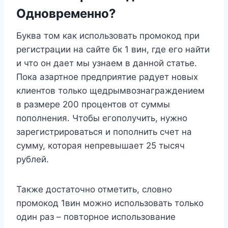
Одновременно?
Буква том как использовать промокод при
регистрации на сайте бк 1 вин, где его найти
и что он дает мы узнаем в данной статье.
Пока азартное предприятие радует новых
клиентов только щедрымвознаграждением
в размере 200 процентов от суммы
пополнения. Чтобы егополучить, нужно
зарегистрироваться и пополнить счет на
сумму, которая непревышает 25 тысяч
рублей.
Также достаточно отметить, словно
промокод 1вин можно использовать только
один раз – повторное использование