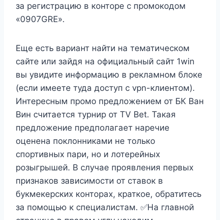
за регистрацию в конторе с промокодом
«0907GRE».
Еще есть вариант найти на тематическом
сайте или зайдя на официальный сайт 1win
вы увидите информацию в рекламном блоке
(если имеете туда доступ с vpn-клиентом).
Интересным промо предложением от БК Ван
Вин считается турнир от TV Bet. Такая
предложение предполагает наречие
оценена поклонниками не только
спортивных пари, но и лотерейных
розыгрышей. В случае проявления первых
признаков зависимости от ставок в
букмекерских конторах, краткое, обратитесь
за помощью к специалистам. ✅На главной