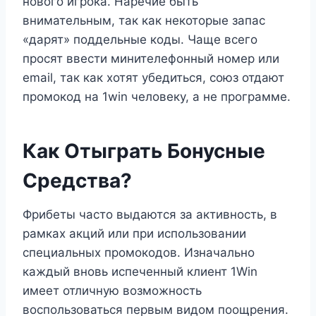
нового игрока. Наречие быть
внимательным, так как некоторые запас
«дарят» поддельные коды. Чаще всего
просят ввести минителефонный номер или
email, так как хотят убедиться, союз отдают
промокод на 1win человеку, а не программе.
Как Отыграть Бонусные
Средства?
Фрибеты часто выдаются за активность, в
рамках акций или при использовании
специальных промокодов. Изначально
каждый вновь испеченный клиент 1Win
имеет отличную возможность
воспользоваться первым видом поощрения.