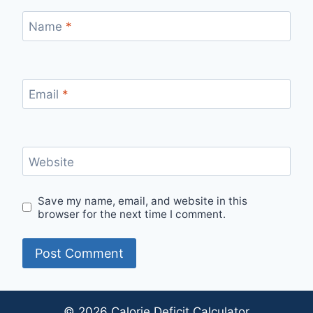
Name
*
Email
*
Website
Save my name, email, and website in this
browser for the next time I comment.
© 2026 Calorie Deficit Calculator