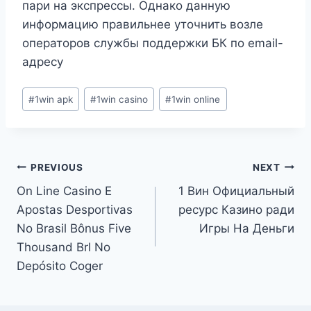
пари на экспрессы. Однако данную
информацию правильнее уточнить возле
операторов службы поддержки БК по email-
адресу
Post
#
1win apk
#
1win casino
#
1win online
Tags:
Post
PREVIOUS
NEXT
On Line Casino E
1 Вин Официальный
navigation
Apostas Desportivas
ресурс Казино ради
No Brasil Bônus Five
Игры На Деньги
Thousand Brl No
Depósito Coger