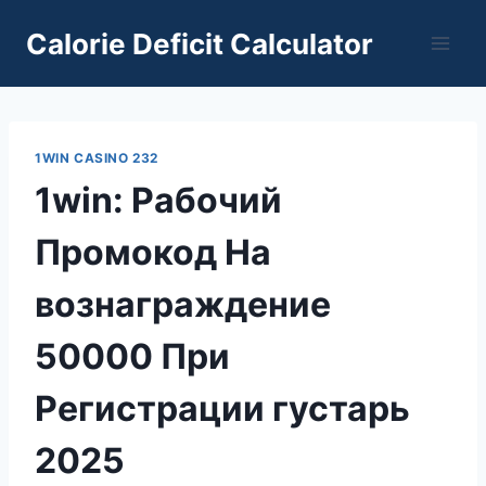
Skip
Calorie Deficit Calculator
to
content
1WIN CASINO 232
1win: Рабочий
Промокод На
вознаграждение
50000 При
Регистрации густарь
2025