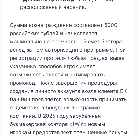
расположенный наречие.
Сумма вознаграждение составляет 5000
российских рублей и начисляется
машинально на премиальный счет беттора
вслед за тем авторизации в программе. При
регистрации профиля любым предлог выше
указанных способов игрок имеет
возможность ввести и активировать
промокод. После завершения процедуры
создания личного аккаунта возле клиента БК
Ван Вин появляется возможность принимать
содействие в бонусной программе
компании. В 2025 году зарубежная
букмекерская контора «1Win» новым
игрокам предоставляет повышенные бонусы