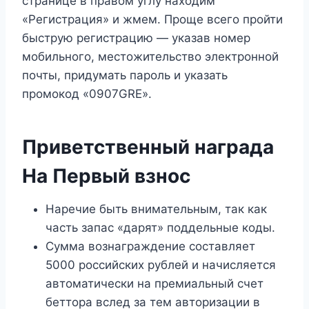
странице в правом углу находим
«Регистрация» и жмем. Проще всего пройти
быструю регистрацию — указав номер
мобильного, местожительство электронной
почты, придумать пароль и указать
промокод «0907GRE».
Приветственный награда
На Первый взнос
Наречие быть внимательным, так как
часть запас «дарят» поддельные коды.
Сумма вознаграждение составляет
5000 российских рублей и начисляется
автоматически на премиальный счет
беттора вслед за тем авторизации в