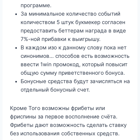
программе.
За минимальное количество событий
количеством 5 штук букмекер согласен
предоставить беттерам награда в виде
7%-ной прибавки к выигрышу.
В каждом изо к данному слову пока нет
синонимов… способов есть возможность
ввести 1win промокод, который повысит
общую сумму приветственного бонуса.
Бонусные средства будут зачисляться на
отдельный бонусный счет.
Кроме Того возможны фрибеты или
фриспины за первое восполнение счёта.
Фрибеты дают возможность сделать ставку
без использования собственных средств.