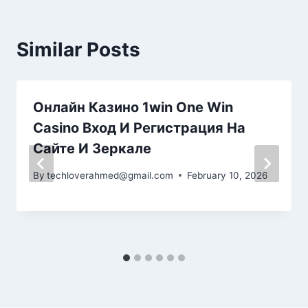
Similar Posts
Онлайн Казино 1win One Win
Casino Вход И Регистрация На
Сайте И Зеркале
By
techloverahmed@gmail.com
February 10, 2026