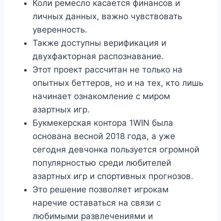
Коли ремесло касается финансов и
личных данных, важно чувствовать
уверенность.
Также доступны верификация и
двухфакторная распознавание.
Этот проект рассчитан не только на
опытных беттеров, но и на тех, кто лишь
начинает ознакомление с миром
азартных игр.
Букмекерская контора 1WIN была
основана весной 2018 года, а уже
сегодня девчонка пользуется огромной
популярностью среди любителей
азартных игр и спортивных прогнозов.
Это решение позволяет игрокам
наречие оставаться на связи с
любимыми развлечениями и