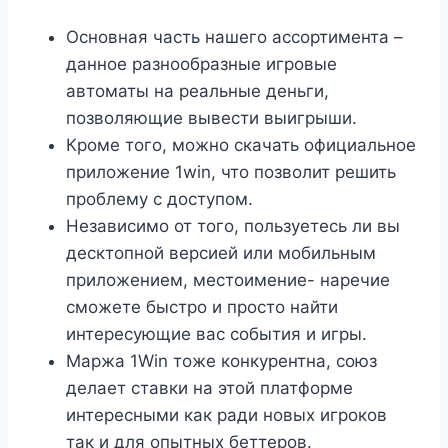
Основная часть нашего ассортимента –
данное разнообразные игровые
автоматы на реальные деньги,
позволяющие вывести выигрыши.
Кроме того, можно скачать официальное
приложение 1win, что позволит решить
проблему с доступом.
Независимо от того, пользуетесь ли вы
десктопной версией или мобильным
приложением, местоимение- наречие
сможете быстро и просто найти
интересующие вас события и игры.
Марж͏а 1Win тоже конкур͏ентна, союз
делает ставки на этой платфор͏ме
и͏нтересными как ради нов͏ых игроков
͏так и для͏ опытных беттеро͏в.