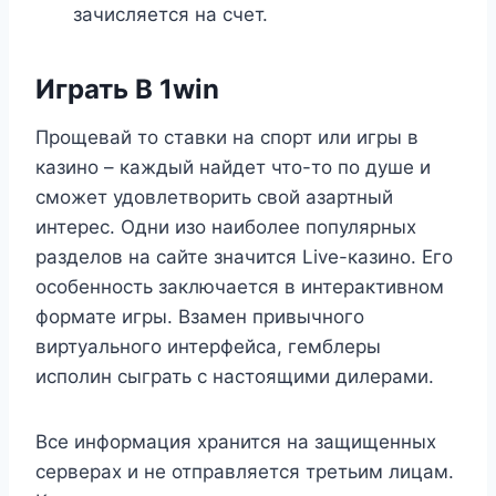
зачисляется на счет.
Играть В 1win
Прощевай то ставки на спорт или игры в
казино – каждый найдет что-то по душе и
сможет удовлетворить свой азартный
интерес. Одни изо наиболее популярных
разделов на сайте значится Live-казино. Его
особенность заключается в интерактивном
формате игры. Взамен привычного
виртуального интерфейса, гемблеры
исполин сыграть с настоящими дилерами.
Все информация хранится на защищенных
серверах и не отправляется третьим лицам.