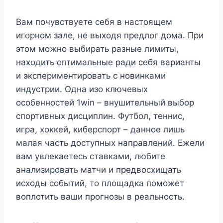
Вам почувствуете себя в настоящем
игорном зале, не выходя предлог дома. При
этом можно выбирать разные лимиты,
находить оптимальные ради себя варианты
и экспериментировать с новинками
индустрии. Одна изо ключевых
особенностей 1win – внушительный выбор
спортивных дисциплин. Футбол, теннис,
игра, хоккей, киберспорт – данное лишь
малая часть доступных направлений. Ежели
вам увлекаетесь ставками, любите
анализировать матчи и предвосхищать
исходы событий, то площадка поможет
воплотить ваши прогнозы в реальность.