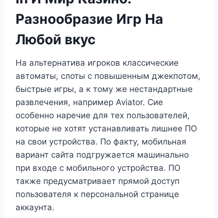
Разнообразие Игр На
Любой вкус
На альтернатива игроков классические
автоматы, слоты с повышенным джекпотом,
быстрые игры, а к тому же нестандартные
развлечения, например Aviator. Сие
особенно наречие для тех пользователей,
которые не хотят устанавливать лишнее ПО
на свои устройства. По факту, мобильная
вариант сайта подгружается машинально
при входе с мобильного устройства. ПО
также предусматривает прямой доступ
пользователя к персональной странице
аккаунта.