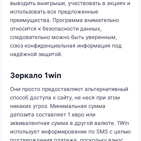
выводить выигрыши, участвовать в акциях и
использовать все предложенные
преимущества. Программа внимательно
относится к безопасности данных,
следовательно можно быть уверенным,
союз конфиденциальная информация под
надёжной защитой.
Зеркало 1win
Они просто предоставляют альтернативный
способ доступа к сайту, не неся при этом
никаких угроз. Минимальная сумма
депозита составляет 1 евро или
эквивалентная сумма в другой валюте. 1Win
использует информирование по SMS с целью
подтверждения платежа, поскольку взнос