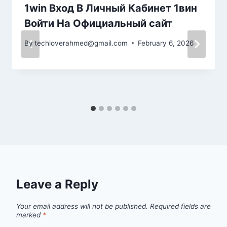
1win Вход В Личный Кабинет 1вин
Войти На Официальный сайт
By
techloverahmed@gmail.com
February 6, 2026
Leave a Reply
Your email address will not be published.
Required fields are
marked
*