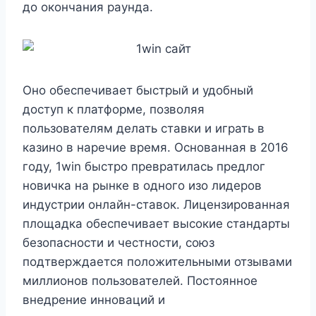
до окончания раунда.
Оно обеспечивает быстрый и удобный
доступ к платформе, позволяя
пользователям делать ставки и играть в
казино в наречие время. Основанная в 2016
году, 1win быстро превратилась предлог
новичка на рынке в одного изо лидеров
индустрии онлайн-ставок. Лицензированная
площадка обеспечивает высокие стандарты
безопасности и честности, союз
подтверждается положительными отзывами
миллионов пользователей. Постоянное
внедрение инноваций и