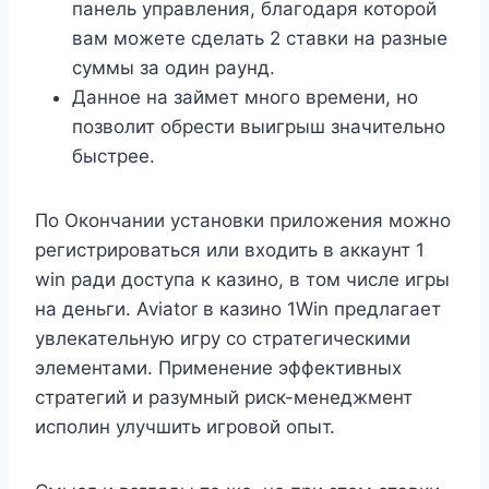
панель управления, благодаря которой
вам можете сделать 2 ставки на разные
суммы за один раунд.
Данное на займет много времени, но
позволит обрести выигрыш значительно
быстрее.
По Окончании установки приложения можно
регистрироваться или входить в аккаунт 1
win ради доступа к казино, в том числе игры
на деньги. Aviator в казино 1Win предлагает
увлекательную игру со стратегическими
элементами. Применение эффективных
стратегий и разумный риск-менеджмент
исполин улучшить игровой опыт.