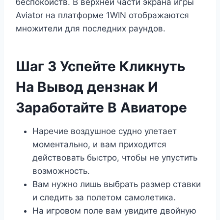
беспокойств. В верхней части экрана игры
Aviator на платформе 1WIN отображаются
множители для последних раундов.
Шаг 3 Успейте Кликнуть
На Вывод дензнак И
Заработайте В Авиаторе
Наречие воздушное судно улетает
моментально, и вам приходится
действовать быстро, чтобы не упустить
возможность.
Вам нужно лишь выбрать размер ставки
и следить за полетом самолетика.
На игровом поле вам увидите двойную