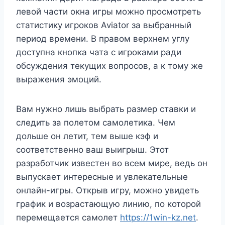
левой части окна игры можно просмотреть
статистику игроков Aviator за выбранный
период времени. В правом верхнем углу
доступна кнопка чата с игроками ради
обсуждения текущих вопросов, а к тому же
выражения эмоций.
Вам нужно лишь выбрать размер ставки и
следить за полетом самолетика. Чем
дольше он летит, тем выше кэф и
соответственно ваш выигрыш. Этот
разработчик известен во всем мире, ведь он
выпускает интересные и увлекательные
онлайн-игры. Открыв игру, можно увидеть
график и возрастающую линию, по которой
перемещается самолет
https://1win-kz.net
.