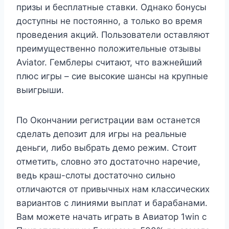
призы и бесплатные ставки. Однако бонусы
доступны не постоянно, а только во время
проведения акций. Пользователи оставляют
преимущественно положительные отзывы
Aviator. Гемблеры считают, что важнейший
плюс игры – сие высокие шансы на крупные
выигрыши.
По Окончании регистрации вам останется
сделать депозит для игры на реальные
деньги, либо выбрать демо режим. Стоит
отметить, словно это достаточно наречие,
ведь краш-слоты достаточно сильно
отличаются от привычных нам классических
вариантов с линиями выплат и барабанами.
Вам можете начать играть в Авиатор 1win с