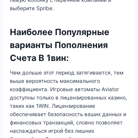
выберите Spribe.
Наиболее Популярные
варианты Пополнения
Счета В 1вин:
Чем дольше этот период затягивается, тем
выше вероятность максимального
коэффициента. Игровые автоматы Aviator
доступны только в лицензированных казино,
таких как 1WIN. Лицензирование
обеспечивает безопасность ваших данных и
финансовых транзакций, словно позволяет
наслаждаться игрой без лишних