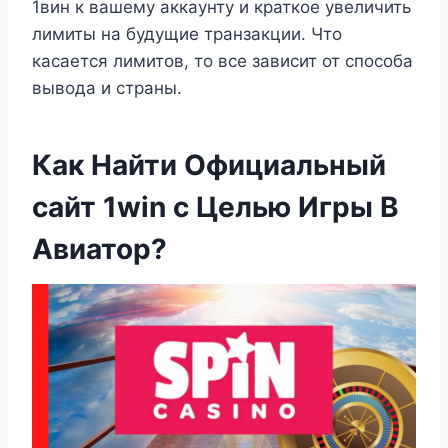
1вин к вашему аккаунту и͏ краткое увеличить
лимиты͏ на будущие транзакции. Что
касается лимитов, то все зависит от способа
вывода и страны.
Как Найти Официальный
сайт 1win с Целью Игры В
Авиатор?