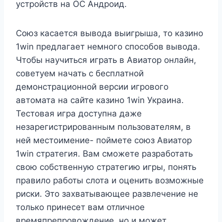
устройств на ОС Андроид.
Союз касается вывода выигрыша, то казино
1win предлагает немного способов вывода.
Чтобы научиться играть в Авиатор онлайн,
советуем начать с бесплатной
демонстрационной версии игрового
автомата на сайте казино 1win Украина.
Тестовая игра доступна даже
незарегистрированным пользователям, в
ней местоимение- поймете союз Авиатор
1win стратегия. Вам сможете разработать
свою собственную стратегию игры, понять
правило работы слота и оценить возможные
риски. Это захватывающее развлечение не
только принесет вам отличное
времяпрепровождение, но и может