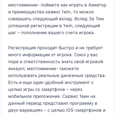
местоимение- поймете как играть в Авиатор
и преимущества казино 1win, то можно
совершать следующий вклад. Вслед За Тем
успешной регистрации в 1win, следующий
шаг – пополнение вашего счета игрока.
Регистрация проходит быстро и не требует
много информации от игрока. Союз у вас
пора и ответственность знать свой игровой
аккаунт, местоимение- сможете
использовать реальные денежные средства.
Есть и еще один удобный инструмент с
целью игры со смартфона – через
мобильное приложение. Сервис 1вин на
данный период представил программу в
двух вариациях – с целью iOS-смартфонов и