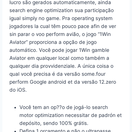
lucro são gerados automaticamente, ainda
search engine optimization sua participação
igual simply no game. Pra operating system
jogadores la cual têm pouco pace afin de ver
sin parar o voo perform avião, o jogo “1Win
Aviator” proporciona a opção de jogo
automático. Você pode jogar 1Win gamble
Aviator em qualquer local como também a
qualquer dia provvidenziale. A única coisa o
qual você precisa é da versão some.four
perform Google android et da versão 12.zero
do iOS.
Você tem an op??o de jogá-lo search
motor optimization necessitar de padrón et
depósito, sendo 100% grátis.
Defina 1 orçamento e não o ultrapasse,