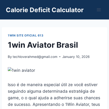
Skip
Calorie Deficit Calculator
to
content
1WIN SITE OFICIAL 613
1win Aviator Brasil
By
techloverahmed@gmail.com
January 10, 2026
Isso é de maneira especial útil ze você estiver
seguindo alguma determinada estratégia de
game, o o qual ajuda a adherirse suas chances
de sucesso. Apresentando o 1Win Aviator, teus