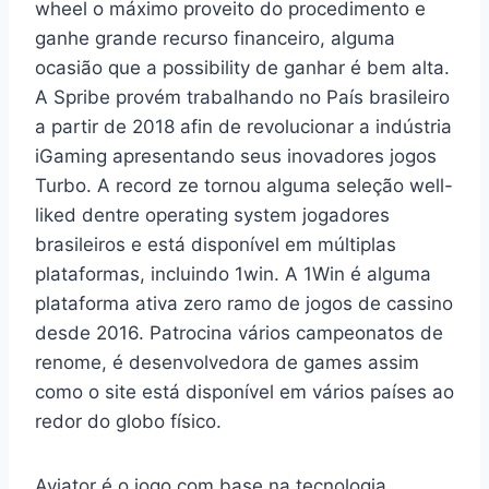
wheel o máximo proveito do procedimento e
ganhe grande recurso financeiro, alguma
ocasião que a possibility de ganhar é bem alta.
A Spribe provém trabalhando no País brasileiro
a partir de 2018 afin de revolucionar a indústria
iGaming apresentando seus inovadores jogos
Turbo. A record ze tornou alguma seleção well-
liked dentre operating system jogadores
brasileiros e está disponível em múltiplas
plataformas, incluindo 1win. A 1Win é alguma
plataforma ativa zero ramo de jogos de cassino
desde 2016. Patrocina vários campeonatos de
renome, é desenvolvedora de games assim
como o site está disponível em vários países ao
redor do globo físico.
Aviator é o jogo com base na tecnologia