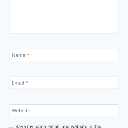
Name
*
Email
*
Website
Save my name, email, and website in this