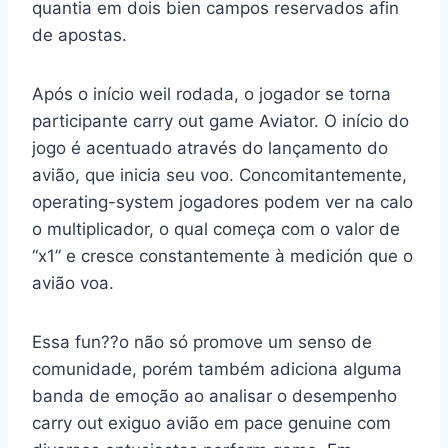
quantia em dois bien campos reservados afin
de apostas.
Após o início weil rodada, o jogador se torna
participante carry out game Aviator. O início do
jogo é acentuado através do lançamento do
avião, que inicia seu voo. Concomitantemente,
operating-system jogadores podem ver na calo
o multiplicador, o qual começa com o valor de
“x1” e cresce constantemente à medición que o
avião voa.
Essa fun??o não só promove um senso de
comunidade, porém também adiciona alguma
banda de emoção ao analisar o desempenho
carry out exiguo avião em pace genuine com