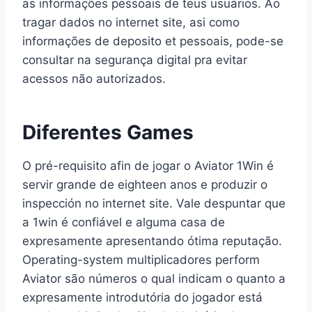
as informações pessoais de teus usuários. Ao
tragar dados no internet site, asi como
informações de deposito et pessoais, pode-se
consultar na segurança digital pra evitar
acessos não autorizados.
Diferentes Games
O pré-requisito afin de jogar o Aviator 1Win é
servir grande de eighteen anos e produzir o
inspección no internet site. Vale despuntar que
a 1win é confiável e alguma casa de
expresamente apresentando ótima reputação.
Operating-system multiplicadores perform
Aviator são números o qual indicam o quanto a
expresamente introdutória do jogador está