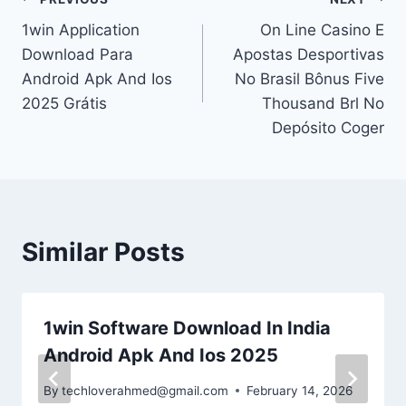
Post
1win Application
On Line Casino E
navigation
Download Para
Apostas Desportivas
Android Apk And Ios
No Brasil Bônus Five
2025 Grátis
Thousand Brl No
Depósito Coger
Similar Posts
1win Software Download In India
Android Apk And Ios 2025
By
techloverahmed@gmail.com
February 14, 2026