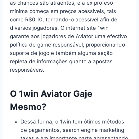
as chances são atraentes, e a ex profeso
mínima começa em preços acessíveis, tais
como R$0,10, tornando-o acessível afin de
diversos jogadores. O internet site 1win
garante aos jogadores de Aviator uma efectivo
política de game responsável, proporcionando
suporte de jogo e também alguma seção
repleta de informações quanto a apostas
responsáveis.
O 1win Aviator Gaje
Mesmo?
Dessa forma, o 1win tem ótimos métodos
de pagamentos, search engine marketing
taxas e em importante parte apresentando