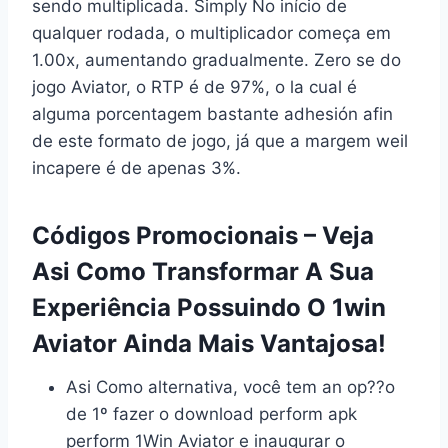
sendo multiplicada. Simply No início de
qualquer rodada, o multiplicador começa em
1.00x, aumentando gradualmente. Zero se do
jogo Aviator, o RTP é de 97%, o la cual é
alguma porcentagem bastante adhesión afin
de este formato de jogo, já que a margem weil
incapere é de apenas 3%.
Códigos Promocionais – Veja
Asi Como Transformar A Sua
Experiência Possuindo O 1win
Aviator Ainda Mais Vantajosa!
Asi Como alternativa, você tem an op??o
de 1º fazer o download perform apk
perform 1Win Aviator e inaugurar o