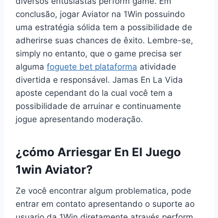
diversos entusiastas perform game. Em
conclusão, jogar Aviator na 1Win possuindo
uma estratégia sólida tem a possibilidade de
adherirse suas chances de êxito. Lembre-se,
simply no entanto, que o game precisa ser
alguma
foguete bet plataforma
atividade
divertida e responsável. Jamas En La Vida
aposte cependant do la cual você tem a
possibilidade de arruinar e continuamente
jogue apresentando moderação.
¿cómo Arriesgar En El Juego
1win Aviator?
Ze você encontrar algum problematica, pode
entrar em contato apresentando o suporte ao
usuario da 1Win diretamente através perform