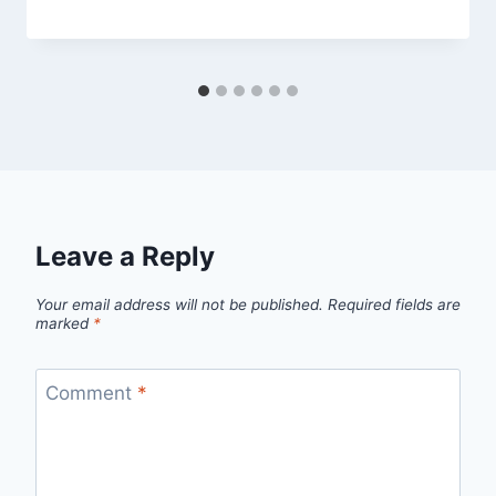
Leave a Reply
Your email address will not be published.
Required fields are
marked
*
Comment
*