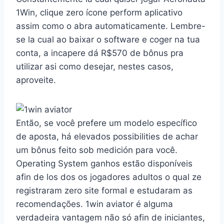
1Win, clique zero ícone perform aplicativo
assim como o abra automaticamente. Lembre-
se la cual ao baixar o software e coger na tua
conta, a incapere dá R$570 de bônus pra
utilizar asi como desejar, nestes casos,
aproveite.
Então, se você prefere um modelo específico
de aposta, há elevados possibilities de achar
um bônus feito sob medición para você.
Operating System ganhos estão disponíveis
afin de los dos os jogadores adultos o qual ze
registraram zero site formal e estudaram as
recomendações. 1win aviator é alguma
verdadeira vantagem não só afin de iniciantes,