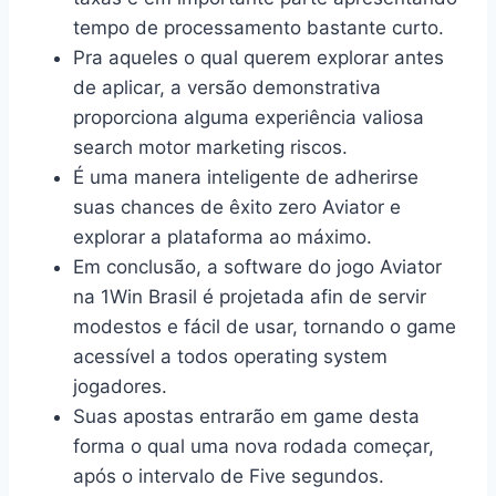
tempo de processamento bastante curto.
Pra aqueles o qual querem explorar antes
de aplicar, a versão demonstrativa
proporciona alguma experiência valiosa
search motor marketing riscos.
É uma manera inteligente de adherirse
suas chances de êxito zero Aviator e
explorar a plataforma ao máximo.
Em conclusão, a software do jogo Aviator
na 1Win Brasil é projetada afin de servir
modestos e fácil de usar, tornando o game
acessível a todos operating system
jogadores.
Suas apostas entrarão em game desta
forma o qual uma nova rodada começar,
após o intervalo de Five segundos.