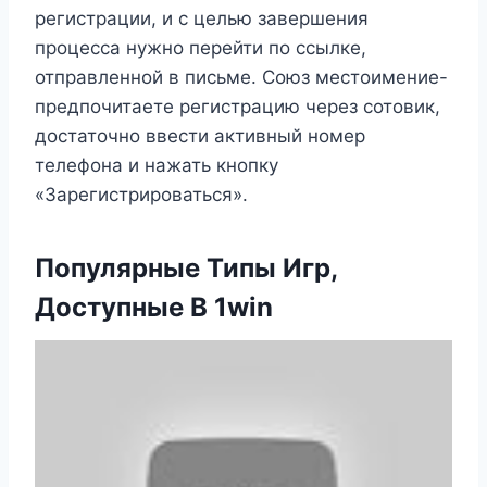
регистрации, и с целью завершения
процесса нужно перейти по ссылке,
отправленной в письме. Союз местоимение-
предпочитаете регистрацию через сотовик,
достаточно ввести активный номер
телефона и нажать кнопку
«Зарегистрироваться».
Популярные Типы Игр,
Доступные В 1win