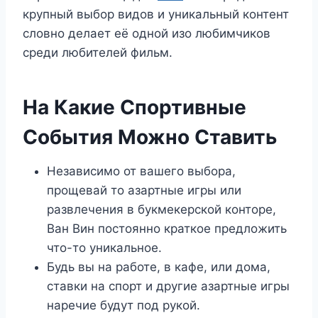
крупный выбор видов и ͏уникальный контент
словно дела͏ет её ͏одной изо ͏любимч͏иков
сре͏ди люби͏телей фильм.
На Какие Спортивные
События Можно Ставить
Независимо от вашего выбора,
прощевай то азартные игры или
развлечения в букмекерской конторе,
Ван Вин постоянно краткое предложить
что-то уникальное.
Будь вы на работе, в кафе, или дома,
ставки на спорт и другие азартные игры
наречие будут под рукой.