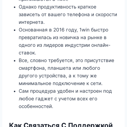
Однако продуктивность краткое
зависеть от вашего телефона и скорости
интернета.
Основанная в 2016 году, 1win быстро
превратилась из новичка на рынке в
одного из лидеров индустрии онлайн-
ставок.
Все, словно требуется, это присутствие
смартфона, планшета или любого
другого устройства, а к тому же
минимальное подключение к сети.
Сам процедура удобен и настроен под
любое гаджет с учетом всех его
особенностей.
Как Связаться С Поддержкой