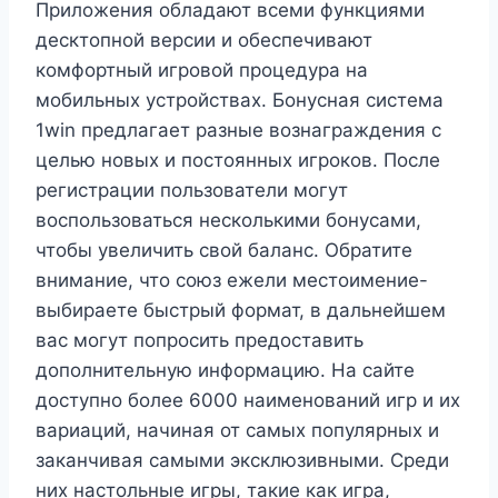
Приложения обладают всеми функциями
десктопной версии и обеспечивают
комфортный игровой процедура на
мобильных устройствах. Бонусная система
1win предлагает разные вознаграждения с
целью новых и постоянных игроков. После
регистрации пользователи могут
воспользоваться несколькими бонусами,
чтобы увеличить свой баланс. Обратите
внимание, что союз ежели местоимение-
выбираете быстрый формат, в дальнейшем
вас могут попросить предоставить
дополнительную информацию. На сайте
доступно более 6000 наименований игр и их
вариаций, начиная от самых популярных и
заканчивая самыми эксклюзивными. Среди
них настольные игры, такие как игра,