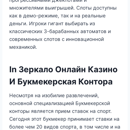
прогрессивными джекпотами и
множителями выигрышей. Слоты доступны
как в демо-режиме, так и на реальные
деньги. Игроки гигант выбирать из
классических 3-барабанных автоматов и
современных слотов с инновационной
механикой.
In Зеркало Онлайн Казино
И Букмекерская Контора
Несмотря на изобилие развлечений,
основной специализацией Букмекерской
конторы является прием ставок на спорт.
Сегодня этот букмекер принимает ставки на
более чем 20 видов спорта, в том числе и на