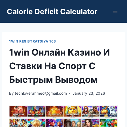
Skip
Calorie Deficit Calculator
to
content
1WIN REGISTRATSIYA 163
1win Онлайн Казино И
Ставки На Спорт С
Быстрым Выводом
By
techloverahmed@gmail.com
January 23, 2026