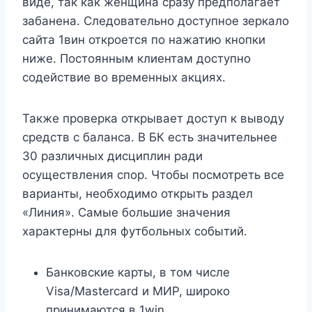
виде, так как женщина сразу предполагает
забанена. Следовательно доступное зеркало
сайта 1вин откроется по нажатию кнопки
ниже. Постоянным клиентам доступно
содействие во временных акциях.
Также проверка открывает доступ к выводу
средств с баланса. В БК есть значительнее
30 различных дисциплин ради
осуществления спор. Чтобы посмотреть все
варианты, необходимо открыть раздел
«Линия». Самые большие значения
характерны для футбольных событий.
Банковские карты, в том числе
Visa/Mastercard и МИР, широко
принимаются в 1win.