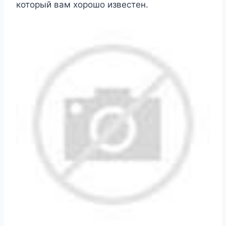
который вам хорошо известен.