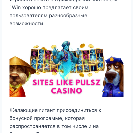
1Win хорошо предлагает своим
пользователям разнообразные
возможности.
Желающие гигант присоединиться к
бонусной программе, которая
распространяется в том числе и на