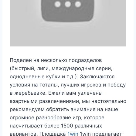
Поделен на несколько подразделов
(быстрый, лиги, международные серии,
однодневные кубки и т.д.). Заключаются
условия на тоталы, лучших игроков и победу
в жеребьевке. Ежели вам увлечены
азартными развлечениями, мы настоятельно
рекомендуем обратить внимание на наше
огромное разнообразие игр, которое
насчитывает более 1500 различных
вариантов. Площадка
1win
1win предлагает