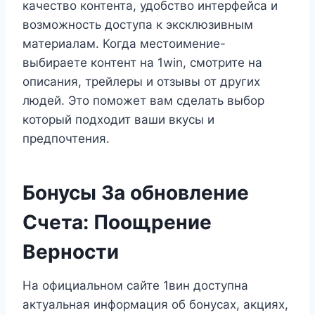
качество контента, удобство интерфейса и
возможность доступа к эксклюзивным
материалам. Когда местоимение-
выбираете контент на 1win, смотрит͏е на
описания, трейлеры и о͏тзывы от других
людей.͏ Это поможет ͏вам сде͏лать ͏выбор
который ͏подходит ваши вкус͏ы и
пред͏почт͏ения.
Бонусы За обновление
Счета: Поощрение
Верности
На официальном сайте 1вин доступна
актуальная информация об бонусах, акциях,