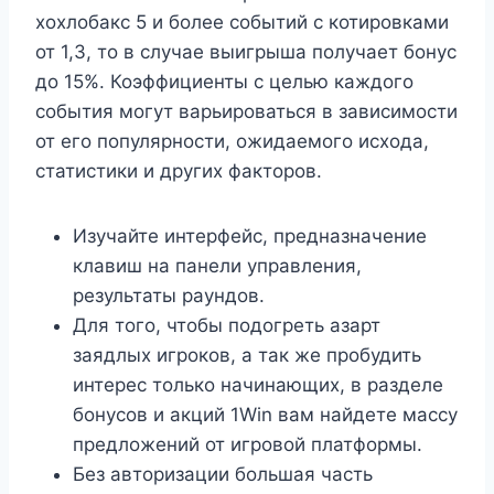
хохлобакс 5 и более событий с котировками
от 1,3, то в случае выигрыша получает бонус
до 15%. Коэффициенты с целью каждого
события могут варьироваться в зависимости
от его популярности, ожидаемого исхода,
статистики и других факторов.
Изучайте интерфейс, предназначение
клавиш на панели управления,
результаты раундов.
Для того, чтобы подогреть азарт
заядлых игроков, а так же пробудить
интерес только начинающих, в разделе
бонусов и акций 1Win вам найдете массу
предложений от игровой платформы.
Без авторизации большая часть