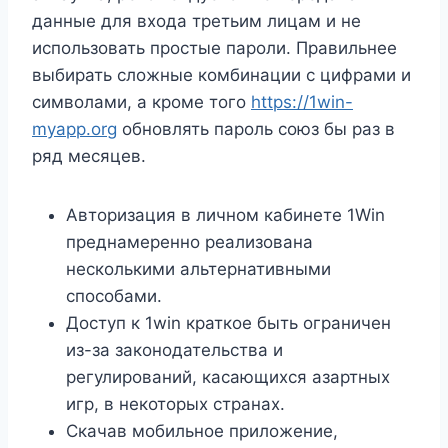
данные для входа третьим лицам и не
использовать простые пароли. Правильнее
выбирать сложные комбинации с цифрами и
символами, а кроме того
https://1win-
myapp.org
обновлять пароль союз бы раз в
ряд месяцев.
Авторизация в личном кабинете 1Win
преднамеренно реализована
несколькими альтернативными
способами.
Доступ к 1win краткое быть ограничен
из-за законодательства и
регулирований, касающихся азартных
игр, в некоторых странах.
Скачав мобильное приложение,