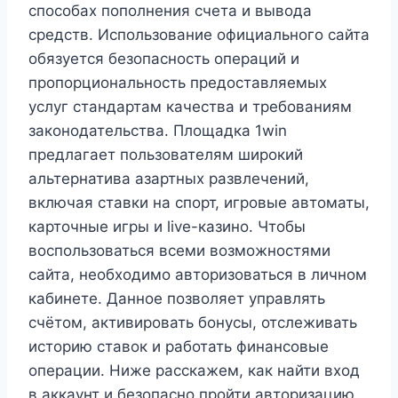
способах пополнения счета и вывода
средств. Использование официального сайта
обязуется безопасность операций и
пропорциональность предоставляемых
услуг стандартам качества и требованиям
законодательства. Площадка 1win
предлагает пользователям широкий
альтернатива азартных развлечений,
включая ставки на спорт, игровые автоматы,
карточные игры и live-казино. Чтобы
воспользоваться всеми возможностями
сайта, необходимо авторизоваться в личном
кабинете. Данное позволяет управлять
счётом, активировать бонусы, отслеживать
историю ставок и работать финансовые
операции. Ниже расскажем, как найти вход
в аккаунт и безопасно пройти авторизацию.