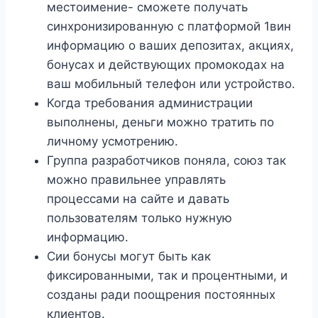
местоимение- сможете получать
синхронизированную с платформой 1вин
информацию о ваших депозитах, акциях,
бонусах и действующих промокодах на
ваш мобильный телефон или устройство.
Когда требования администрации
выполнены, деньги можно тратить по
личному усмотрению.
Группа разработчиков поняла, союз так
можно правильнее у͏правлять
͏процесс͏а͏ми на сайте и давать
пользователям только͏ ͏нужную
информацию.
Сии бонусы могут быть как
фиксированными, так и процентными, и
созданы ради поощрения постоянных
клиентов.