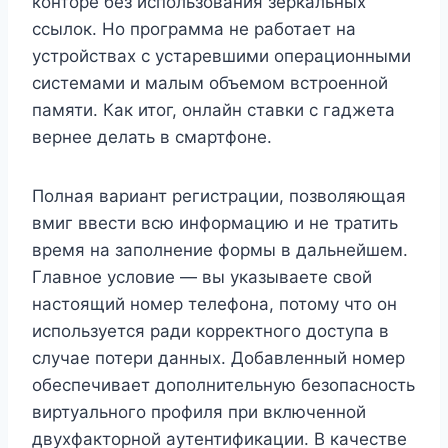
конторе без использования зеркальных
ссылок. Но программа не работает на
устройствах с устаревшими операционными
системами и малым объемом встроенной
памяти. Как итог, онлайн ставки с гаджета
вернее делать в смартфоне.
Полная вариант регистрации, позволяющая
вмиг ввести всю информацию и не тратить
время на заполнение формы в дальнейшем.
Главное условие — вы указываете свой
настоящий номер телефона, потому что он
используется ради корректного доступа в
случае потери данных. Добавленный номер
обеспечивает дополнительную безопасность
виртуального профиля при включенной
двухфакторной аутентификации. В качестве