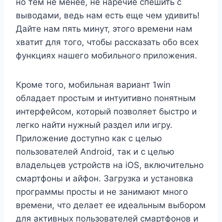
но тем не менее, не наречие спешить с
выводами, ведь нам есть еще чем удивить!
Дайте нам пять минут, этого времени нам
хватит для того, чтобы рассказать обо всех
функциях нашего мобильного приложения.
Кроме того, мобильная вариант 1win
обладает простым и интуитивно понятным
интерфейсом, который позволяет быстро и
легко найти нужный раздел или игру.
Приложение доступно как с целью
пользователей Android, так и с целью
владельцев устройств на iOS, включительно
смартфоны и айфон. Загрузка и установка
программы просты и не занимают много
времени, что делает ее идеальным выбором
для активных пользователей смартфонов и