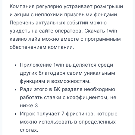
Компания регулярно устраивает розыгрыши
и акции с неплохими призовыми фондами.
Перечень актуальных событий можно
увидеть на сайте оператора. Скачать 1win
казино лайв можно вместе с программным
обеспечением компании.
Приложение 1win выделяется среди
других благодаря своим уникальным
функциям и возможностям.
Ради этого в БК разделе необходимо
работать ставки с коэффициентом, не
ниже 3.
Игрок получает 7 фриспинов, которые
можно использовать в определенных
слотах.