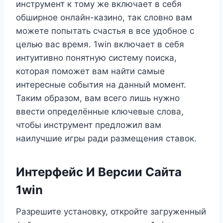
инструмент к тому же включает в себя
обширное онлайн-казино, так словно вам
можете попытать счастья в все удобное с
целью вас время. 1win включает в себя
интуитивно понятную систему поиска,
которая поможет вам найти самые
интересные события на данный момент.
Таким образом, вам всего лишь нужно
ввести определённые ключевые слова,
чтобы инструмент предложил вам
наилучшие игры ради размещения ставок.
Интерфейс И Версии Сайта
1win
Разрешите установку, откройте загруженный