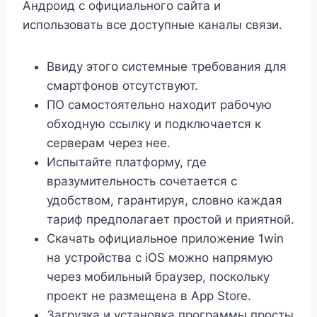
Андроид с официального сайта и
использовать все доступные каналы связи.
Ввиду этого системные требования для
смартфонов отсутствуют.
ПО самостоятельно находит рабочую
обходную ссылку и подключается к
серверам через нее.
Испытайте платформу, где
вразумительность сочетается с
удобством, гарантируя, словно каждая
тариф предполагает простой и приятной.
Скачать официальное приложение 1win
на устройства с iOS можно напрямую
через мобильный браузер, поскольку
проект не размещена в App Store.
Загрузка и установка программы просты