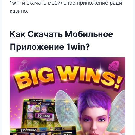
1win и скачать мобильное приложение ради
казино.
Как Скачать Мобильное
Приложение 1win?