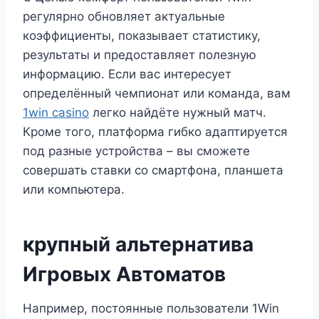
регулярно обновляет актуальные
коэффициенты, показывает статистику,
результаты и предоставляет полезную
информацию. Если вас интересует
определённый чемпионат или команда, вам
1win casino
легко найдёте нужный матч.
Кроме того, платформа гибко адаптируется
под разные устройства – вы сможете
совершать ставки со смартфона, планшета
или компьютера.
крупный альтернатива
Игровых Автоматов
Например, постоянные пользователи 1Win