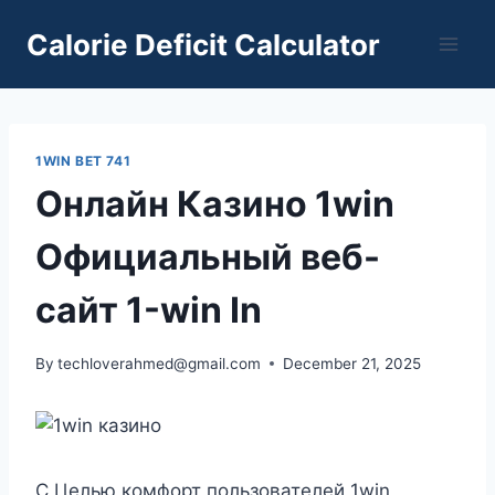
Skip
Calorie Deficit Calculator
to
content
1WIN BET 741
Онлайн Казино 1win
Официальный веб-
сайт 1-win In
By
techloverahmed@gmail.com
December 21, 2025
С Целью комфорт пользователей 1win