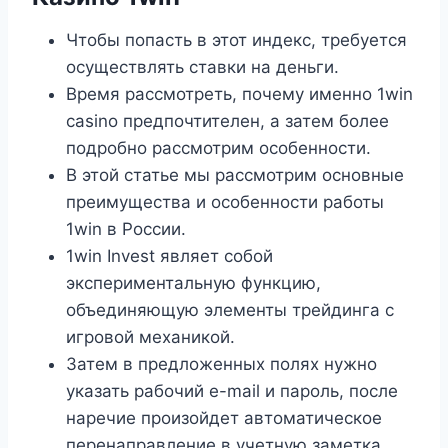
Чтобы попасть в этот индекс, требуется
осуществлять ставки на деньги.
Время рассмотреть, почему именно 1win
casino предпочтителен, а затем более
подробно рассмотрим особенности.
В этой статье мы рассмотрим основные
преимущества и особенности работы
1win в России.
1win Invest являет собой
экспериментальную функцию,
объединяющую элементы трейдинга с
игровой механикой.
Затем в предложенных полях нужно
указать рабочий e-mail и пароль, после
наречие произойдет автоматическое
перенаправление в учетную заметка.