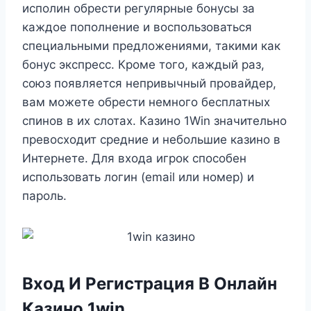
исполин обрести регулярные бонусы за
каждое пополнение и воспользоваться
специальными предложениями, такими как
бонус экспресс. Кроме того, каждый раз,
союз появляется непривычный провайдер,
вам можете обрести немного бесплатных
спинов в их слотах. Казино 1Win значительно
превосходит средние и небольшие казино в
Интернете. Для входа игрок способен
использовать логин (email или номер) и
пароль.
Вход И Регистрация В Онлайн
Казино 1win