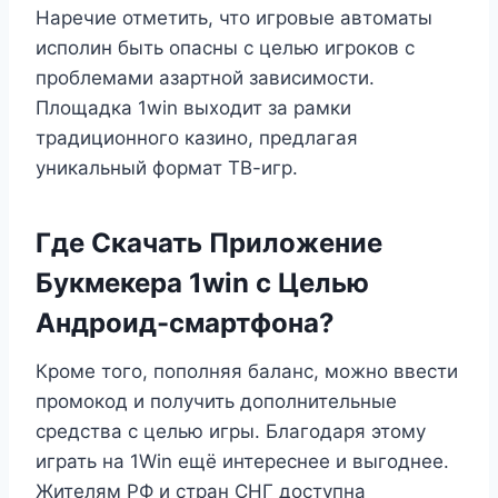
Наречие отметить, что игровые автоматы
исполин быть опасны с целью игроков с
проблемами азартной зависимости.
Площадка 1win выходит за рамки
традиционного казино, предлагая
уникальный формат ТВ-игр.
Где Скачать Приложение
Букмекера 1win с Целью
Андроид-смартфона?
Кроме того, пополняя баланс, можно ввести
промокод и получить дополнительные
средства с целью игры. Благодаря этому
играть на 1Win ещё интереснее и выгоднее.
Жителям РФ и стран СНГ доступна