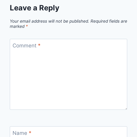
Leave a Reply
Your email address will not be published.
Required fields are
marked
*
Comment
*
Name
*