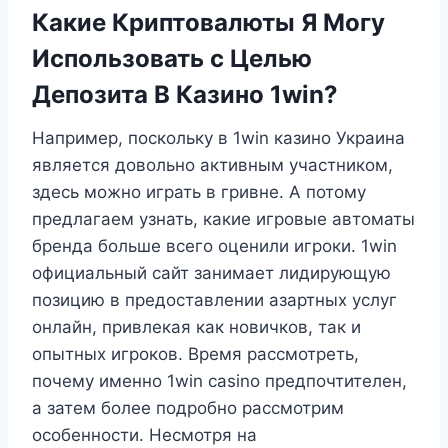
Какие Криптовалюты Я Могу
Использовать с Целью
Депозита В Казино 1win?
Например, поскольку в 1win казино Украина
является довольно активным участником,
здесь можно играть в гривне. А потому
предлагаем узнать, какие игровые автоматы
бренда больше всего оценили игроки. 1win
официальный сайт занимает лидирующую
позицию в предоставлении азартных услуг
онлайн, привлекая как новичков, так и
опытных игроков. Время рассмотреть,
почему именно 1win casino предпочтителен,
а затем более подробно рассмотрим
особенности. Несмотря на