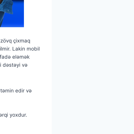
n zövq çixmaq
lmir. Lakin mobil
tifadə eləmək
i dəstəyi və
 təmin edir və
rqi yoxdur.