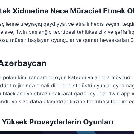
tək Xidmətinə Necə Müraciət Etmək O
çilərinə ürəyiaçiq qeydiyyat və ətraflı hədis seçimi təqd
əlavə, 1win başlanğıc təcrübəsi təhlükəsizlik və şəffaflıq
nosu müasir başlayan oyunçular və qumar həvəskarları ü
 Azərbaycan
 və poker kimi rəngarəng oyun kateqoriyalarında mövcuddu
dət rejimində əməli dilerlərlə stolüstü oyunlar oynamağ
li blackjack və obrazli bakkarat qədər oyunlar 1win app in
andır və sizə daha əlamətdar kazino təcrübəsi təqdim ed
ap Yüksək Provayderlərin Oyunları