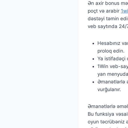
Ən axir bonus məl
poçt və arabir
1w
dəstəyi təmin edi
veb saytında 24/
Hesabınız var
proloq edin.
Ya istifadəçi 
1Win veb-sayt
yan menyudan 
Əmanətlərlə 
vurğulanır.
Əmanətlərlə əməli
Bu funksiya vəsait
oyun təcrübəniz ə