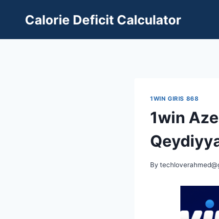
Skip
Calorie Deficit Calculator
to
content
1WIN GIRIS 868
1win Aze
Qeydiyy
By
techloverahmed@