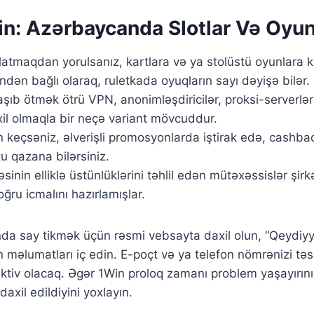
in: Azərbaycanda Slotlar Və Oyun
rlatmaqdan yorulsanız, kartlara və ya stolüstü oyunlara k
ən bağlı olaraq, ruletkada oyuqların sayı dəyişə bilər.
şıb ötmək ötrü VPN, anonimləşdiricilər, proksi-serverlə
xil olmaqla bir neçə variant mövcuddur.
 keçsəniz, əlverişli promosyonlarda iştirak edə, cashba
u qazana bilərsiniz.
həsinin elliklə üstünlüklərini təhlil edən mütəxəssislər şi
oğru icmalını hazırlamışlar.
nda say tikmək üçün rəsmi vebsayta daxil olun, “Qeydiy
an məlumatları iç edin. E-poçt və ya telefon nömrənizi tə
ktiv olacaq. Əgər 1Win proloq zamanı problem yaşayırını
axil edildiyini yoxlayın.