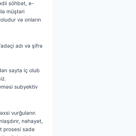
dii söhbət, e-
ilə müştəri
yoludur və onların
adəçi adı və şifrə
dən sayta iç olub
iz.
yməsi subyektiv
əxsi vurğulanır.
nlaşdırır, nəhayət,
at prosesi sadə