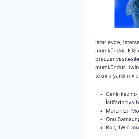
İstər evdə, istər
mümkündür. IOS ci
brauzer vasitəsil
mümkündür. 1win A
texniki yardım xidm
Canlı-kazino 
İstifadəçiyə h
Mərcinizi “Mə
Onu Samsung,
Bəli, 1Win mü