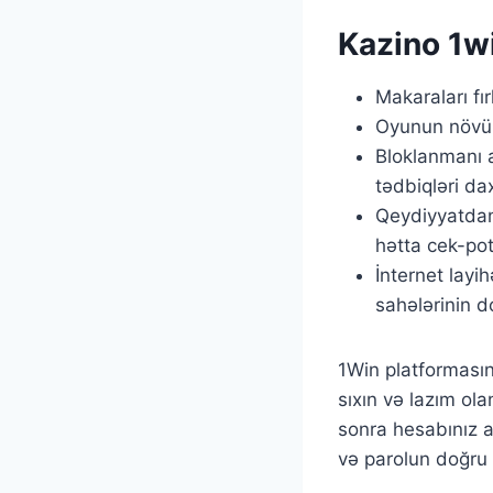
Kazino 1w
Makaraları fı
Oyunun növünd
Bloklanmanı a
tədbiqləri da
Qeydiyyatdan
hətta cek-pot
İnternet layi
sahələrinin d
1Win platforması
sıxın və lazım ol
sonra hesabınız a
və parolun doğru d