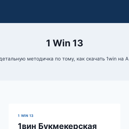
1 Win 13
етальную методичка по тому, как скачать 1win на А
1 WIN 13
1вин Букмекерская