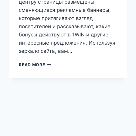
центру страницы размещены
сменяющиеся рекламные баннеры,
которые притягивают взгляд
посетителей и рассказывают, какие
бонусы действуют в 1WIN и другие
интересные предложения. Используя
зеркало сайта, вам…
1ВИН
READ MORE
БУКМЕКЕРСКАЯ
КОМПАНИЯ
ИГРОВЫЕ
АВТОМАТЫ
ОНЛАЙН
СПОРТИВНЫЕ
СТАВКИ
В
РОССИИ