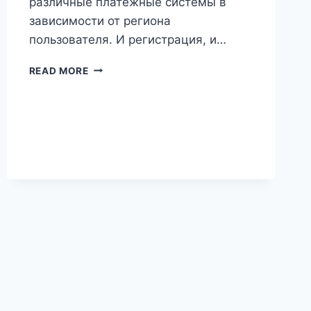
различные платежные системы в
зависимости от региона
пользователя. И регистрация, и…
ОНЛАЙН
READ MORE
КАЗИНО
1WIN
ОФИЦИАЛЬНЫЙ
САЙТ
1-
WIN
IN