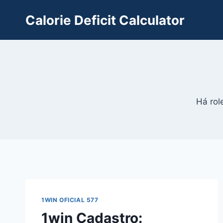
Skip
Calorie Deficit Calculator
to
content
Há rol
1WIN OFICIAL 577
1win Cadastro: