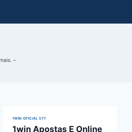
mais. –
1WIN OFICIAL 577
1win Apostas E Online