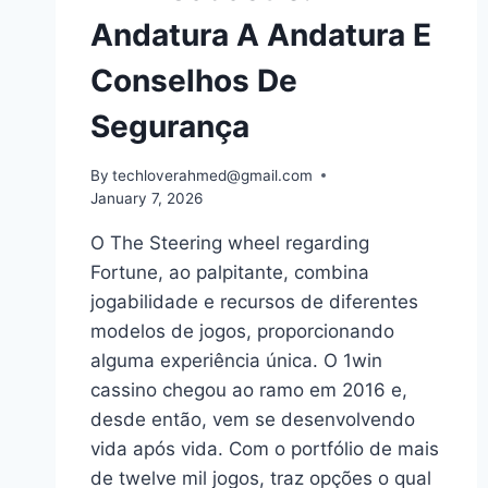
Andatura A Andatura E
Conselhos De
Segurança
By
techloverahmed@gmail.com
January 7, 2026
O The Steering wheel regarding
Fortune, ao palpitante, combina
jogabilidade e recursos de diferentes
modelos de jogos, proporcionando
alguma experiência única. O 1win
cassino chegou ao ramo em 2016 e,
desde então, vem se desenvolvendo
vida após vida. Com o portfólio de mais
de twelve mil jogos, traz opções o qual