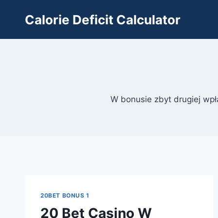
Skip
Calorie Deficit Calculator
to
content
W bonusie zbyt drugiej wpł
20BET BONUS 1
20 Bet Casino W