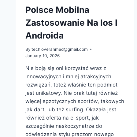
Polsce Mobilna
Zastosowanie Na Ios I
Androida
By
techloverahmed@gmail.com
January 10, 2026
Nie boją się oni korzystać wraz z
innowacyjnych i mniej atrakcyjnych
rozwiązań, toteż właśnie ten podmiot
jest unikatowy. Nie brak tutaj również
więcej egzotycznych sportów, takowych
jak dart, lub też surfing. Okazała jest
również oferta na e-sport, jak
szczególnie naskoczynatrze do
odwiedzenia stylu graczom nowego