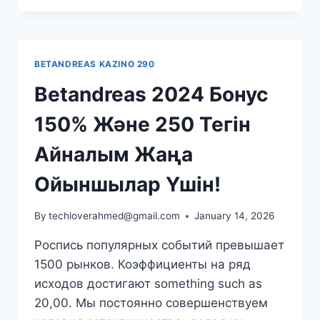
КАЗАХСТАН
2024
150%
БОНУС
BETANDREAS KAZINO 290
И
TWO
Betandreas 2024 Бонус
100
AND
150% Және 250 Тегін
FIFTY
БЕСПЛАТНЫХ
Айналым Жаңа
ВРАЩЕНИЙ!
Ойыншылар Үшін!
By
techloverahmed@gmail.com
January 14, 2026
Роспись популярных событий превышает
1500 рынков. Коэффициенты на ряд
исходов достигают something such as
20,00. Мы постоянно совершенствуем