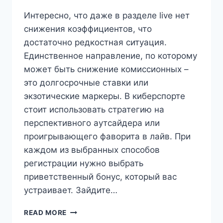
Интересно, что даже в разделе live нет
снижения коэффициентов, что
достаточно редкостная ситуация.
Единственное направление, по которому
может быть снижение комиссионных –
это долгосрочные ставки или
экзотические маркеры. В киберспорте
стоит использовать стратегию на
перспективного аутсайдера или
проигрывающего фаворита в лайв. При
каждом из выбранных способов
регистрации нужно выбрать
приветственный бонус, который вас
устраивает. Зайдите…
БЕТАНДРЕАС
READ MORE
КАЗИНО