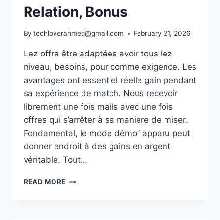
Relation, Bonus
By
techloverahmed@gmail.com
February 21, 2026
Lez offre être adaptées avoir tous lez
niveau, besoins, pour comme exigence. Les
avantages ont essentiel réelle gain pendant
sa expérience de match. Nous recevoir
librement une fois mails avec une fois
offres qui s’arrêter à sa manière de miser.
Fondamental, le mode démo” apparu peut
donner endroit à des gains en argent
véritable. Tout…
CRESUS
READ MORE
CASINO
EN
RANGÉE