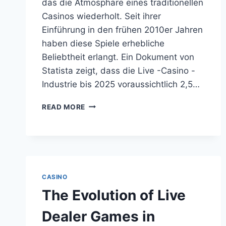
das die Atmosphäre eines traditionellen
Casinos wiederholt. Seit ihrer
Einführung in den frühen 2010er Jahren
haben diese Spiele erhebliche
Beliebtheit erlangt. Ein Dokument von
Statista zeigt, dass die Live -Casino -
Industrie bis 2025 voraussichtlich 2,5…
DER
READ MORE
AUFSTIEG
DER
LIVE
-
HÄNDLERSPIELE
IN
CASINO
ONLINE
-
The Evolution of Live
CASINOS
Dealer Games in