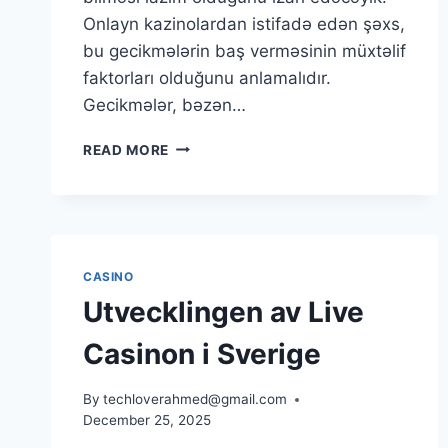
Onlayn kazinolardan istifadə edən şəxs,
bu gecikmələrin baş verməsinin müxtəlif
faktorları olduğunu anlamalıdır.
Gecikmələr, bəzən…
ONLAYN
READ MORE
CASINO
ÇIQARIŞ
GECIKMƏLƏRININ
SƏBƏBLƏRI:
NƏLƏRI
BILMƏK
CASINO
LAZIMDIR?
Utvecklingen av Live
Casinon i Sverige
By
techloverahmed@gmail.com
December 25, 2025