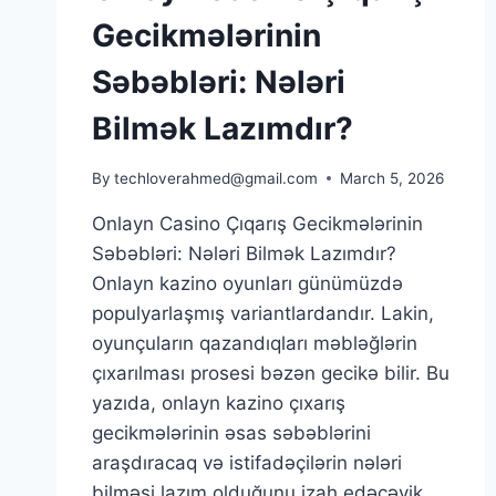
Gecikmələrinin
Səbəbləri: Nələri
Bilmək Lazımdır?
By
techloverahmed@gmail.com
March 5, 2026
Onlayn Casino Çıqarış Gecikmələrinin
Səbəbləri: Nələri Bilmək Lazımdır?
Onlayn kazino oyunları günümüzdə
populyarlaşmış variantlardandır. Lakin,
oyunçuların qazandıqları məbləğlərin
çıxarılması prosesi bəzən gecikə bilir. Bu
yazıda, onlayn kazino çıxarış
gecikmələrinin əsas səbəblərini
araşdıracaq və istifadəçilərin nələri
bilməsi lazım olduğunu izah edəcəyik.