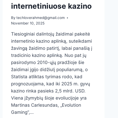
internetiniuose kazino
By
techloverahmed@gmail.com
November 10, 2025
Tiesioginiai dalintojų žaidimai pakeitė
internetinio kazino aplinką, suteikdami
žavingą žaidimo patirtį, labai panašią į
tradicinio kazino aplinką. Nuo pat jų
pasirodymo 2010-ųjų pradžioje šie
žaidimai įgijo didžiulį populiarumą, o
Statista atliktas tyrimas rodo, kad
prognozuojama, kad iki 2025 m. gyvų
kazino rinka pasieks 2,5 mlrd. USD.
Viena įžymybių šioje evoliucijoje yra
Martinas Carlesundas, „Evolution
Gaming“,…