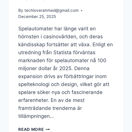
By
techloverahmed@gmail.com
December 25, 2025
Spelautomater har länge varit en
hörnsten i casinovärlden, och deras
kändisskap fortsätter att växa. Enligt en
utredning från Statista förväntas
marknaden för spelautomater nå 100
miljoner dollar år 2025. Denna
expansion drivs av förbättringar inom
spelteknologi och design, vilket gör att
spelare söker nya och fascinerande
erfarenheter. En av de mest
framträdande trenderna är
tillämpningen…
TRENDER
READ MORE