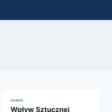
CASINO
Wpływ Sztucznej