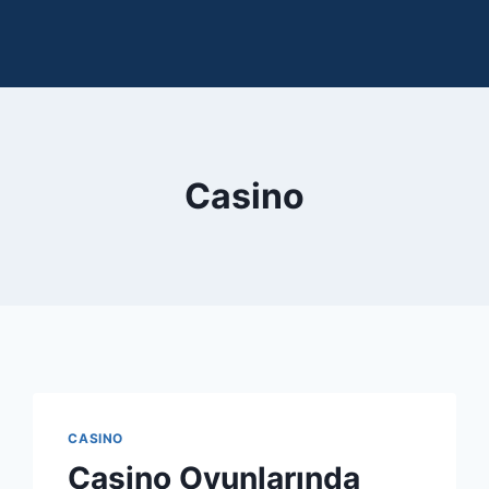
Casino
CASINO
Casino Oyunlarında