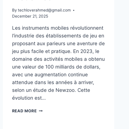
By
techloverahmed@gmail.com
December 21, 2025
Les instruments mobiles révolutionnent
l’industrie des établissements de jeu en
proposant aux parieurs une aventure de
jeu plus facile et pratique. En 2023, le
domaine des activités mobiles a obtenu
une valeur de 100 milliards de dollars,
avec une augmentation continue
attendue dans les années à arriver,
selon un étude de Newzoo. Cette
évolution est…
L’IMPACT
READ MORE
DES
TECHNOLOGIES
MOBILES