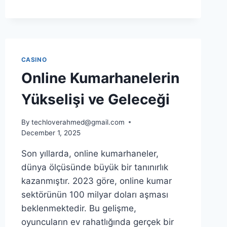
SUR
LES
CASINOS
MODERNES
CASINO
Online Kumarhanelerin
Yükselişi ve Geleceği
By
techloverahmed@gmail.com
December 1, 2025
Son yıllarda, online kumarhaneler,
dünya ölçüsünde büyük bir tanınırlık
kazanmıştır. 2023 göre, online kumar
sektörünün 100 milyar doları aşması
beklenmektedir. Bu gelişme,
oyuncuların ev rahatlığında gerçek bir