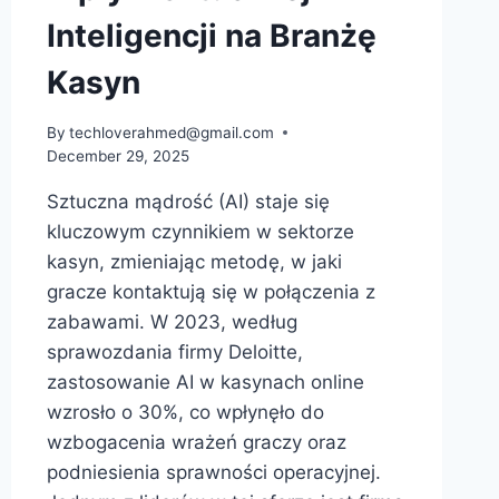
Inteligencji na Branżę
Kasyn
By
techloverahmed@gmail.com
December 29, 2025
Sztuczna mądrość (AI) staje się
kluczowym czynnikiem w sektorze
kasyn, zmieniając metodę, w jaki
gracze kontaktują się w połączenia z
zabawami. W 2023, według
sprawozdania firmy Deloitte,
zastosowanie AI w kasynach online
wzrosło o 30%, co wpłynęło do
wzbogacenia wrażeń graczy oraz
podniesienia sprawności operacyjnej.