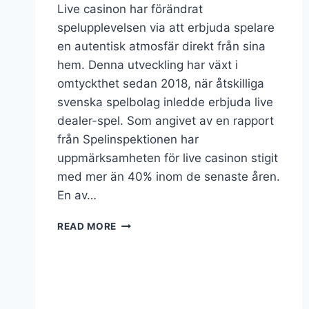
Live casinon har förändrat
spelupplevelsen via att erbjuda spelare
en autentisk atmosfär direkt från sina
hem. Denna utveckling har växt i
omtyckthet sedan 2018, när åtskilliga
svenska spelbolag inledde erbjuda live
dealer-spel. Som angivet av en rapport
från Spelinspektionen har
uppmärksamheten för live casinon stigit
med mer än 40% inom de senaste åren.
En av…
UTVECKLINGEN
READ MORE
AV
LIVE
CASINON
I
SVERIGE