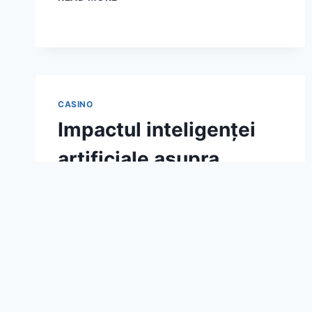
EVOLUTION
OF
LIVE
DEALER
GAMES
IN
CASINOS
CASINO
Impactul inteligenței
artificiale asupra
operațiunilor cazinoului
By
techloverahmed@gmail.com
November 10, 2025
Tehnologia inteligentă artificială (AI)
transformă sectorul cazinourilor prin
îmbunătățirea productivității