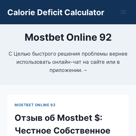
Skip
Calorie Deficit Calculator
to
content
Mostbet Online 92
С Целью быстрого решения проблемы вернее
использовать онлайн-чат на сайте или в
приложении. –
MOSTBET ONLINE 92
Отзыв об Mostbet $:
Честное Собственное