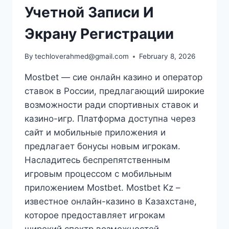
Учетной Записи И
Экрану Регистрации
By
techloverahmed@gmail.com
February 8, 2026
Mostbet — сие онлайн казино и оператор
ставок в России, предлагающий широкие
возможности ради спортивных ставок и
казино-игр. Платформа доступна через
сайт и мобильные приложения и
предлагает бонусы новым игрокам.
Насладитесь беспрепятственным
игровым процессом с мобильным
приложением Mostbet. Mostbet Kz –
известное онлайн-казино в Казахстане,
которое предоставляет игрокам