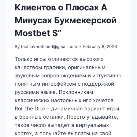
Клиентов о Плюсах А
Минусах Букмекерской
Mostbet $”
By
techloverahmed@gmail.com
February 8, 2026
Только игры отличаются высокого
качеством графики, оригинальным
звуковым сопровождением и интуитивно
понятным интерфейсом с поддержкой
русскими языка. Поклонникам
классических настольных игр хочется
Roll the Dice – динамичная вариант игры
в бренные останки. Просто угадывайте,
такое число выпадет а виртуальных
костях, а получайте выплаты на свой