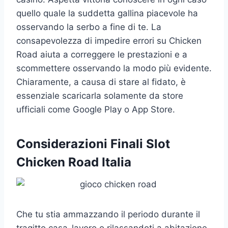
quello quale la suddetta gallina piacevole ha
osservando la serbo a fine di te. La
consapevolezza di impedire errori su Chicken
Road aiuta a correggere le prestazioni e a
scommettere osservando la modo più evidente.
Chiaramente, a causa di stare al fidato, è
essenziale scaricarla solamente da store
ufficiali come Google Play o App Store.
Considerazioni Finali Slot
Chicken Road Italia
Che tu stia ammazzando il periodo durante il