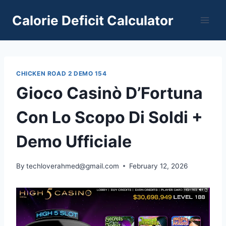
Skip
Calorie Deficit Calculator
to
content
CHICKEN ROAD 2 DEMO 154
Gioco Casinò D’Fortuna
Con Lo Scopo Di Soldi +
Demo Ufficiale
By
techloverahmed@gmail.com
February 12, 2026