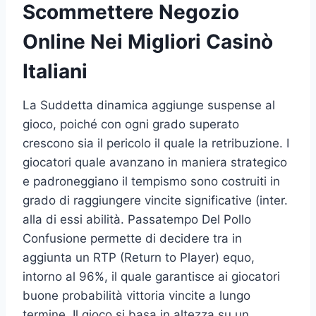
Scommettere Negozio
Online Nei Migliori Casinò
Italiani
La Suddetta dinamica aggiunge suspense al
gioco, poiché con ogni grado superato
crescono sia il pericolo il quale la retribuzione. I
giocatori quale avanzano in maniera strategico
e padroneggiano il tempismo sono costruiti in
grado di raggiungere vincite significative (inter.
alla di essi abilità. Passatempo Del Pollo
Confusione permette di decidere tra in
aggiunta un RTP (Return to Player) equo,
intorno al 96%, il quale garantisce ai giocatori
buone probabilità vittoria vincite a lungo
termine. Il gioco si basa in altezza su un