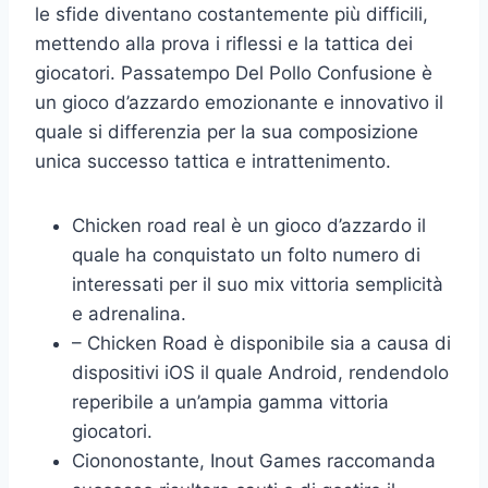
le sfide diventano costantemente più difficili,
mettendo alla prova i riflessi e la tattica dei
giocatori. Passatempo Del Pollo Confusione è
un gioco d’azzardo emozionante e innovativo il
quale si differenzia per la sua composizione
unica successo tattica e intrattenimento.
Chicken road real è un gioco d’azzardo il
quale ha conquistato un folto numero di
interessati per il suo mix vittoria semplicità
e adrenalina.
– Chicken Road è disponibile sia a causa di
dispositivi iOS il quale Android, rendendolo
reperibile a un’ampia gamma vittoria
giocatori.
Ciononostante, Inout Games raccomanda