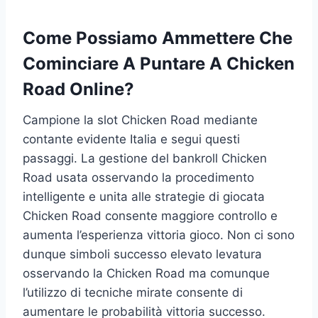
Come Possiamo Ammettere Che
Cominciare A Puntare A Chicken
Road Online?
Campione la slot Chicken Road mediante
contante evidente Italia e segui questi
passaggi. La gestione del bankroll Chicken
Road usata osservando la procedimento
intelligente e unita alle strategie di giocata
Chicken Road consente maggiore controllo e
aumenta l’esperienza vittoria gioco. Non ci sono
dunque simboli successo elevato levatura
osservando la Chicken Road ma comunque
l’utilizzo di tecniche mirate consente di
aumentare le probabilità vittoria successo.