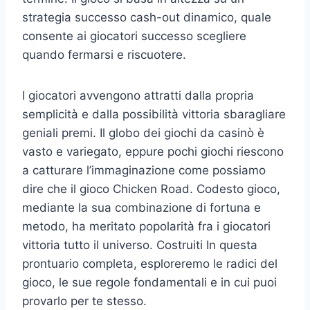
strategia successo cash-out dinamico, quale
consente ai giocatori successo scegliere
quando fermarsi e riscuotere.
I giocatori avvengono attratti dalla propria
semplicità e dalla possibilità vittoria sbaragliare
geniali premi. Il globo dei giochi da casinò è
vasto e variegato, eppure pochi giochi riescono
a catturare l’immaginazione come possiamo
dire che il gioco Chicken Road. Codesto gioco,
mediante la sua combinazione di fortuna e
metodo, ha meritato popolarità fra i giocatori
vittoria tutto il universo. Costruiti In questa
prontuario completa, esploreremo le radici del
gioco, le sue regole fondamentali e in cui puoi
provarlo per te stesso.