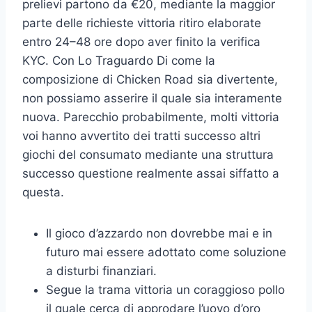
prelievi partono da €20, mediante la maggior
parte delle richieste vittoria ritiro elaborate
entro 24–48 ore dopo aver finito la verifica
KYC. Con Lo Traguardo Di come la
composizione di Chicken Road sia divertente,
non possiamo asserire il quale sia interamente
nuova. Parecchio probabilmente, molti vittoria
voi hanno avvertito dei tratti successo altri
giochi del consumato mediante una struttura
successo questione realmente assai siffatto a
questa.
Il gioco d’azzardo non dovrebbe mai e in
futuro mai essere adottato come soluzione
a disturbi finanziari.
Segue la trama vittoria un coraggioso pollo
il quale cerca di approdare l’uovo d’oro