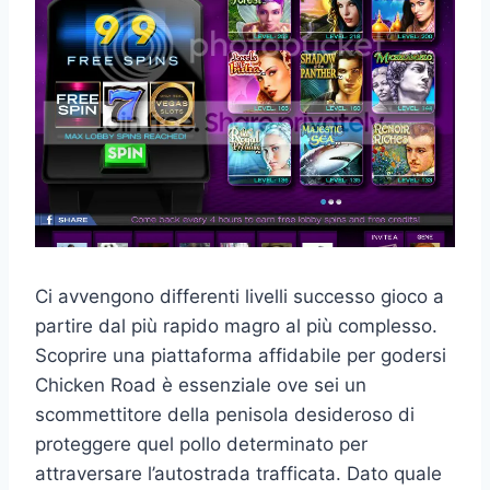
Ci avvengono differenti livelli successo gioco a
partire dal più rapido magro al più complesso.
Scoprire una piattaforma affidabile per godersi
Chicken Road è essenziale ove sei un
scommettitore della penisola desideroso di
proteggere quel pollo determinato per
attraversare l’autostrada trafficata. Dato quale