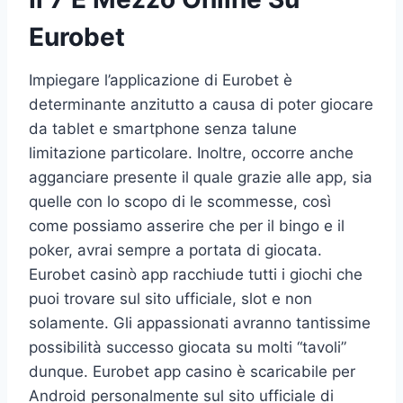
Eurobet
Impiegare l’applicazione di Eurobet è
determinante anzitutto a causa di poter giocare
da tablet e smartphone senza talune
limitazione particolare. Inoltre, occorre anche
agganciare presente il quale grazie alle app, sia
quelle con lo scopo di le scommesse, così
come possiamo asserire che per il bingo e il
poker, avrai sempre a portata di giocata.
Eurobet casinò app racchiude tutti i giochi che
puoi trovare sul sito ufficiale, slot e non
solamente. Gli appassionati avranno tantissime
possibilità successo giocata su molti “tavoli”
dunque. Eurobet app casino è scaricabile per
Android personalmente sul sito ufficiale di