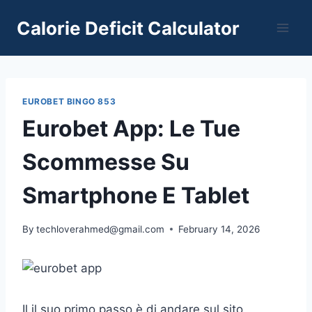
Skip
Calorie Deficit Calculator
to
content
EUROBET BINGO 853
Eurobet App: Le Tue
Scommesse Su
Smartphone E Tablet
By
techloverahmed@gmail.com
February 14, 2026
Il il suo primo passo è di andare sul sito