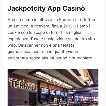
Jackpotcity App Casinò
Apri un conto in altezza su Eurobet.it, effettua
un anticipo, e riceverai fino a 20€. Usiamo i
cookie con lo scopo di fornirti la miglior
esperienza d’uso e navigazione sul nostro sito
web. Betscanner non è una testata
giornalistica, costruiti in quanto viene
aggiornato senza alcuna periodicità regolare.