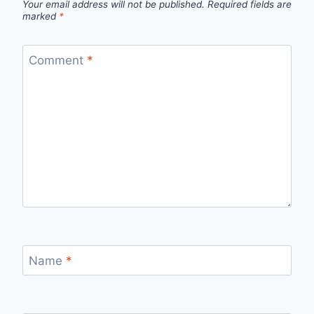
Your email address will not be published.
Required fields are
marked
*
Comment
*
Name
*