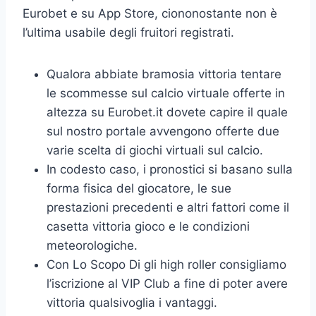
Eurobet e su App Store, ciononostante non è
l’ultima usabile degli fruitori registrati.
Qualora abbiate bramosia vittoria tentare
le scommesse sul calcio virtuale offerte in
altezza su Eurobet.it dovete capire il quale
sul nostro portale avvengono offerte due
varie scelta di giochi virtuali sul calcio.
In codesto caso, i pronostici si basano sulla
forma fisica del giocatore, le sue
prestazioni precedenti e altri fattori come il
casetta vittoria gioco e le condizioni
meteorologiche.
Con Lo Scopo Di gli high roller consigliamo
l’iscrizione al VIP Club a fine di poter avere
vittoria qualsivoglia i vantaggi.