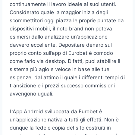
continuamente il lavoro ideale ai suoi utenti.
Considerato quale la maggior inizia degli
scommettitori oggi piazza le proprie puntate da
dispositivi mobili, il noto brand non poteva
esimersi dallo analizzare un’applicazione
davvero eccellente. Depositare denaro sul
proprio conto sull’app di Eurobet è comodo
come farlo via desktop. Difatti, puoi stabilire il
sistema più agio e veloce in base alle tue
esigenze, dal attimo il quale i differenti tempi di
transizione e i prezzi successo commissioni
avvengono uguali.
L’App Android sviluppata da Eurobet è
un’applicazione nativa a tutti gli effetti. Non è
dunque la fedele copia del sito costruiti in