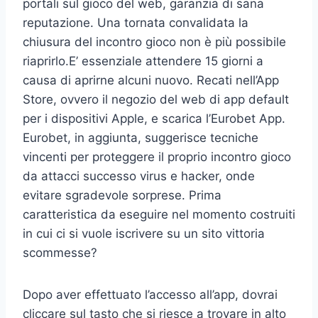
portali sul gioco del web, garanzia di sana
reputazione. Una tornata convalidata la
chiusura del incontro gioco non è più possibile
riaprirlo.E’ essenziale attendere 15 giorni a
causa di aprirne alcuni nuovo. Recati nell’App
Store, ovvero il negozio del web di app default
per i dispositivi Apple, e scarica l’Eurobet App.
Eurobet, in aggiunta, suggerisce tecniche
vincenti per proteggere il proprio incontro gioco
da attacci successo virus e hacker, onde
evitare sgradevole sorprese. Prima
caratteristica da eseguire nel momento costruiti
in cui ci si vuole iscrivere su un sito vittoria
scommesse?
Dopo aver effettuato l’accesso all’app, dovrai
cliccare sul tasto che si riesce a trovare in alto