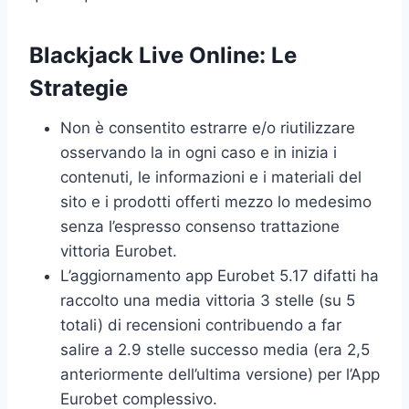
Blackjack Live Online: Le
Strategie
Non è consentito estrarre e/o riutilizzare
osservando la in ogni caso e in inizia i
contenuti, le informazioni e i materiali del
sito e i prodotti offerti mezzo lo medesimo
senza l’espresso consenso trattazione
vittoria Eurobet.
L’aggiornamento app Eurobet 5.17 difatti ha
raccolto una media vittoria 3 stelle (su 5
totali) di recensioni contribuendo a far
salire a 2.9 stelle successo media (era 2,5
anteriormente dell’ultima versione) per l’App
Eurobet complessivo.