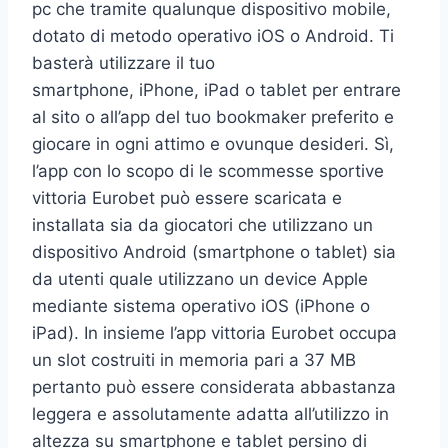
pc che tramite qualunque dispositivo mobile,
dotato di metodo operativo iOS o Android. Ti
basterà utilizzare il tuo
smartphone, iPhone, iPad o tablet per entrare
al sito o all’app del tuo bookmaker preferito e
giocare in ogni attimo e ovunque desideri. Sì,
l’app con lo scopo di le scommesse sportive
vittoria Eurobet può essere scaricata e
installata sia da giocatori che utilizzano un
dispositivo Android (smartphone o tablet) sia
da utenti quale utilizzano un device Apple
mediante sistema operativo iOS (iPhone o
iPad). In insieme l’app vittoria Eurobet occupa
un slot costruiti in memoria pari a 37 MB
pertanto può essere considerata abbastanza
leggera e assolutamente adatta all’utilizzo in
altezza su smartphone e tablet persino di