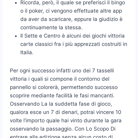
Ricorda, però, il quale se preferisci il bingo
o il poker, ci vengono effettuate altre app
da aver da scaricare, eppure la giudizio è
continuamente la stessa.
Il Sette e Centro è alcuni dei giochi vittoria
carte classici fra i più apprezzati costruiti in
Italia.
Per ogni successo infatti uno dei 7 tasselli
vittoria i quali si compone il contorno del
pannello si colorerà, permettendo successo
scoprire mediante facilità le fasi mancanti.
Osservando La la suddetta fase di gioco,
qualora esce un 7 di denari, potrai vincere 10
volte l’importo quale hai vinto durante la gara
osservando la passaggio. Con Lo Scopo Di
entrare alla edizione senza alcun costo di