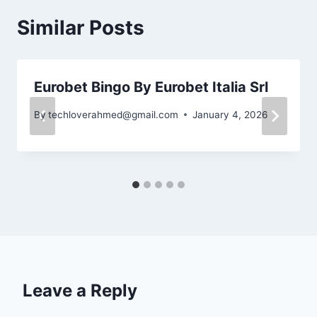
Similar Posts
Eurobet Bingo By Eurobet Italia Srl
By
techloverahmed@gmail.com
January 4, 2026
Leave a Reply