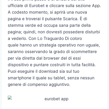
ufficiale di Eurobet e cliccare sulla sezione App.
A codesto momento, si aprirà una nuova
pagina e troverai il pulsante Scarica. È di
stemma verde ed occupa sana parte della
pagina; quindi, non dovresti possedere disturbi
a vederlo. Con Lo Traguardo Di coloro
quale hanno un strategia operativo non uguale,
saranno osservando la grado di scommettere
per via diretta dal browser del di essi
dispositivo e puntare costruiti in tutta facilità.
Puoi eseguire il download sia sul tuo
smartphone il quale su tablet, senza nessun
genere di compenso aggiuntivo.