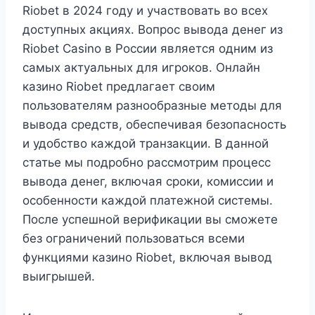
Riobet в 2024 году и участвовать во всех
доступных акциях. Вопрос вывода денег из
Riobet Casino в России является одним из
самых актуальных для игроков. Онлайн
казино Riobet предлагает своим
пользователям разнообразные методы для
вывода средств, обеспечивая безопасность
и удобство каждой транзакции. В данной
статье мы подробно рассмотрим процесс
вывода денег, включая сроки, комиссии и
особенности каждой платежной системы.
После успешной верификации вы сможете
без ограничений пользоваться всеми
функциями казино Riobet, включая вывод
выигрышей.