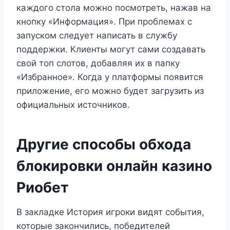
каждого стола можно посмотреть, нажав на
кнопку «Информация». При проблемах с
запуском следует написать в службу
поддержки. Клиенты могут сами создавать
свой топ слотов, добавляя их в папку
«Избранное». Когда у платформы появится
приложение, его можно будет загрузить из
официальных источников.
Другие способы обхода
блокировки онлайн казино
Риобет
В закладке История игроки видят события,
которые закончились, победителей