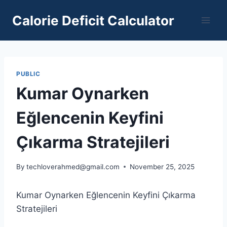
Skip
Calorie Deficit Calculator
to
content
PUBLIC
Kumar Oynarken
Eğlencenin Keyfini
Çıkarma Stratejileri
By
techloverahmed@gmail.com
November 25, 2025
Kumar Oynarken Eğlencenin Keyfini Çıkarma
Stratejileri